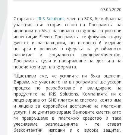
07.05.2020
Стани член
Стартапът
IRIS Solutions
, член на БСК, бе избран за
участник във втория сезон на Програмата за
иновации на Visa, развивана от фонда за рискови
Абонирайте се!
инвестиции Eleven. Програмата се фокусира върху
финтех и разплащания, но второто й издание
потърси и решения в сферата на устойчивото
развитие и социалното предприемачество.
Програмата цели и насърчаване на достъпа на
повече жени до платформата.
“Щастливи сме, че усилията ни бяха оценени.
Вярвам, че участието ни в програмата ще ускори
процеса по разработване и валидиране на
продуктите на IRIS Solutions. Компанията ни е
лицензирана от БНБ платежна система, която има
и лиценз за европейски доставчик на платежни
услуги. Ние дигитализираме банковите сметки като
ги превръщаме в платежно средство и така
улесняваме разплащанията - те стават
безконтантни, изгодни и с висока защита”,