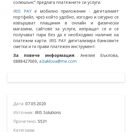
солюшънс” предлага платежните си услуги.
IRIS PAY
e мобилно приложение - дигиталният
портфейл, чрез който удобно, изгодно и сигурно се
извършват плащания в онлайн и физически
магазини, сайтове за услуги, изпращат се и се
получават пари без да е необходимо наличие на
платежни карти. IRIS PAY дигитализира банковите
сметки и ги прави платежен инструмент.
За повече информация
: Анелия Бъклова,
0888427069,
a.baklova@me.com
Дата:
07.05.2020
Източник:
IRIS Solutions
Прочетено:
5531
Категории