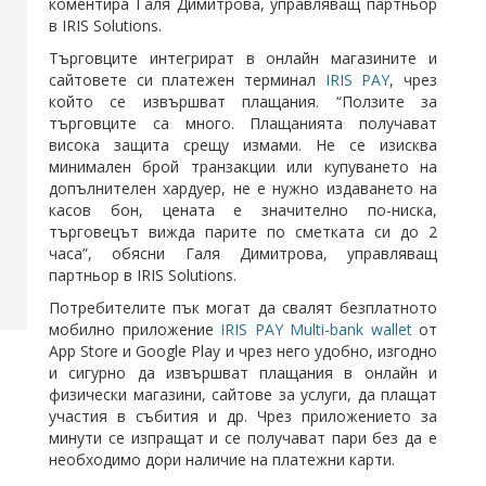
коментира Галя Димитрова, управляващ партньор
в IRIS Solutions.
Търговците интегрират в онлайн магазините и
сайтовете си платежен терминал
IRIS PAY
, чрез
който се извършват плащания. “Ползите за
търговците са много. Плащанията получават
висока защита срещу измами. Не се изисква
минимален брой транзакции или купуването на
допълнителен хардуер, не е нужно издаването на
касов бон, цената е значително по-ниска,
търговецът вижда парите по сметката си до 2
часа”, обясни Галя Димитрова, управляващ
партньор в IRIS Solutions.
Потребителите пък могат да свалят безплатното
мобилно приложение
IRIS PAY Multi-bank wallet
от
App Store и Google Play и чрез него удобно, изгодно
и сигурно да извършват плащания в онлайн и
физически магазини, сайтове за услуги, да плащат
участия в събития и др. Чрез приложението за
минути се изпращат и се получават пари без да е
необходимо дори наличие на платежни карти.