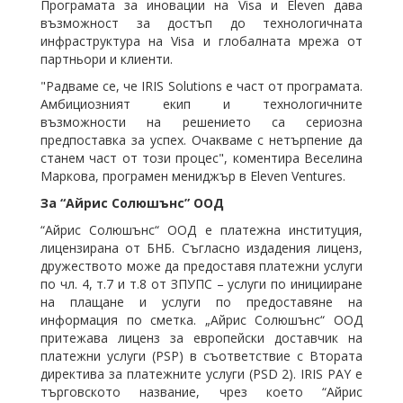
Програмата за иновации на Visa и Eleven дава
възможност за достъп до технологичната
инфраструктура на Visa и глобалната мрежа от
партньори и клиенти.
"Радваме се, че IRIS Solutions e част от програмата.
Амбициозният екип и технологичните
възможности на решението са сериозна
предпоставка за успех. Очакваме с нетърпение да
станем част от този процес", коментира Веселина
Маркова, програмен мениджър в Eleven Ventures.
За “Айрис Солюшънс” ООД
“Айрис Солюшънс“ ООД е платежна институция,
лицензирана от БНБ. Съгласно издадения лиценз,
дружеството може да предоставя платежни услуги
по чл. 4, т.7 и т.8 от ЗПУПС – услуги по иницииране
на плащане и услуги по предоставяне на
информация по сметка. „Айрис Солюшънс“ ООД
притежава лиценз за европейски доставчик на
платежни услуги (PSP) в съответствие с Втората
директива за платежните услуги (PSD 2). IRIS PAY е
търговското название, чрез коeто “Айрис