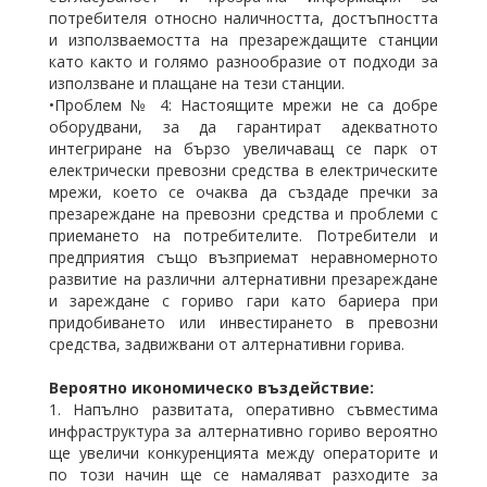
потребителя относно наличността, достъпността
и използваемостта на презареждащите станции
като както и голямо разнообразие от подходи за
използване и плащане на тези станции.
•Проблем № 4: Настоящите мрежи не са добре
оборудвани, за да гарантират адекватното
интегриране на бързо увеличаващ се парк от
електрически превозни средства в електрическите
мрежи, което се очаква да създаде пречки за
презареждане на превозни средства и проблеми с
приемането на потребителите. Потребители и
предприятия също възприемат неравномерното
развитие на различни алтернативни презареждане
и зареждане с гориво гари като бариера при
придобиването или инвестирането в превозни
средства, задвижвани от алтернативни горива.
Вероятно икономическо въздействие:
1. Напълно развитата, оперативно съвместима
инфраструктура за алтернативно гориво вероятно
ще увеличи конкуренцията между операторите и
по този начин ще се намаляват разходите за