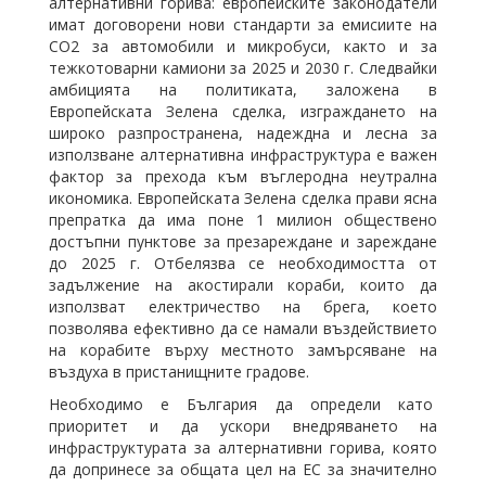
алтернативни горива: европейските законодатели
имат договорени нови стандарти за емисиите на
CO2 за автомобили и микробуси, както и за
тежкотоварни камиони за 2025 и 2030 г. Следвайки
амбицията на политиката, заложена в
Европейската Зелена сделка, изграждането на
широко разпространена, надеждна и лесна за
използване алтернативна инфраструктура е важен
фактор за прехода към въглеродна неутрална
икономика. Европейската Зелена сделка прави ясна
препратка да има поне 1 милион обществено
достъпни пунктове за презареждане и зареждане
до 2025 г. Отбелязва се необходимостта от
задължение на акостирали кораби, които да
използват електричество на брега, което
позволява ефективно да се намали въздействието
на корабите върху местното замърсяване на
въздуха в пристанищните градове.
Необходимо е България да определи като
приоритет и да ускори внедряването на
инфраструктурата за алтернативни горива, която
да допринесе за общата цел на ЕС за значително