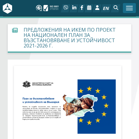
EN
Togg
За БСК
ПРЕДЛОЖЕНИЯ НА ИКЕМ ПО ПРОЕКТ
НА НАЦИОНАЛЕН ПЛАН ЗА
ВЪЗСТАНОВЯВАНЕ И УСТОЙЧИВОСТ
На фокус
2021-2026 Г.
Актуално
Социален диалог
Дейности
Арбитражен съд
Проекти
Членове