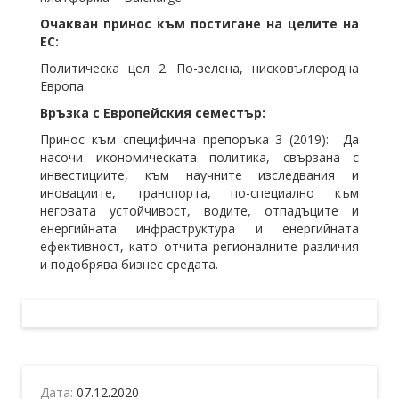
Очакван принос към постигане на целите на
ЕС:
Политическа цел 2. По-зелена, нисковъглеродна
Европа.
Връзка с Европейския семестър:
Принос към специфична препоръка 3 (2019): Да
насочи икономическата политика, свързана с
инвестициите, към научните изследвания и
иновациите, транспорта, по-специално към
неговата устойчивост, водите, отпадъците и
енергийната инфраструктура и енергийната
ефективност, като отчита регионалните различия
и подобрява бизнес средата.
Дата:
07.12.2020