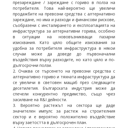
презареждане / зареждане с гориво в полза на
потребителя. Това най-вероятно ще увеличи
продажбите на превозни средства с алтернативно
зареждане, но има и разходи и финансови рискове,
съобразени с инсталирането и експлоатацията на
инфраструктура за алтернативни горива, особено
в ситуации на нововъзникващи пазарни
изисквания. Като цяло общите изисквания за
удобна за потребителя инфраструктура в някои
случаи може да доведе до първоначални
въздействия върху разходите, но като цяло и по-
дългосрочни ползи.
2. Очаква се търсенето на превозни средства с
алтернативно гориво и тяхната инфраструктура да
се увеличи в световен мащаб през следващите
десетилетия. Българската индустрия може да
спечели конкурентно предимство, също чрез
засилване на R&I дейности.
3. Вероятно растежът на сектора ще даде
значителен импулс за растеж на строителния
сектор и е вероятно положително въздействие
върху заетостта в дългосрочен план.