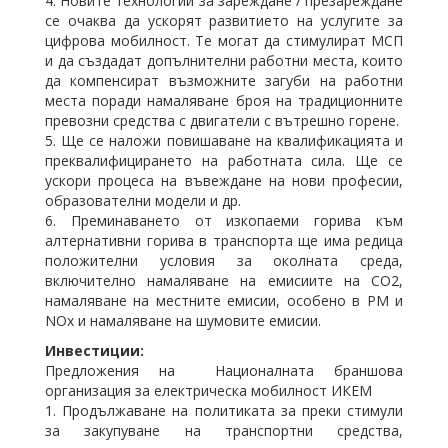
4. Новите технологии за зареждане / презареждане
се очаква да ускорят развитието на услугите за
цифрова мобилност. Те могат да стимулират МСП
и да създадат допълнителни работни места, които
да компенсират възможните загуби на работни
места поради намаляване броя на традиционните
превозни средства с двигатели с вътрешно горене.
5. Ще се наложи повишаване на квалификацията и
преквалифицирането на работната сила. Ще се
ускори процеса на въвеждане на нови професии,
образователни модели и др.
6. Преминаването от изкопаеми горива към
алтернативни горива в транспорта ще има редица
положителни условия за околната среда,
включително намаляване на емисиите на CO2,
намаляване на местните емисии, особено в PM и
NOx и намаляване на шумовите емисии.
Инвестиции:
Предложения на Националната браншова
организация за електрическа мобилност ИКЕМ
1. Продължаване на политиката за преки стимули
за закупуване на транспортни средства,