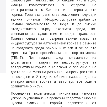
Съществуват множество отговорни институции,
имащи компетентност в сферата на
електрическата мобилност и алтернативните
горива. Това възпрепятства хомогенен подход и
единна политика. Инфраструктурата трябва да
намали зависимостта от нефт и да смекчи
въздействието върху околната среда, по-
специално за сухопътния и воден транспорт.
Планът следва да подкрепя единен пазар за
инфраструктура за алтернативни горива в рамките
на градската среда райони и възли и основната
мрежа на Трансевропейската транспортна мрежа
(TEN-T). Пет години след приемането на
директивата, пазарът на инфраструктура за
алтернативни горива в България е все още е на
доста ранна фаза на развитие. Въпреки растежът
в последните 2 години, общият пазарен дял на
алтернативните горива и автопарк все още е
сравнително нисък.
Последните политически инициативи изискват
ускорено усвояване на превозни средства с ниска и
нулева емисии и кораби, задвижвани от