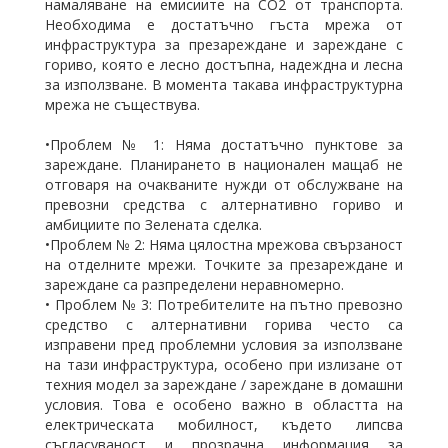
намаляване на емисиите на CO2 от транспорта.
Необходима е достатъчно гъста мрежа от
инфраструктура за презареждане и зареждане с
гориво, която е лесно достъпна, надеждна и лесна
за използване. В момента такава инфраструктурна
мрежа не съществува.
•Проблем № 1: Няма достатъчно пунктове за
зареждане. Планирането в национален мащаб не
отговаря на очакваните нужди от обслужване на
превозни средства с алтернативно гориво и
амбициите по Зелената сделка.
•Проблем № 2: Няма цялостна мрежова свързаност
на отделните мрежи. Точките за презареждане и
зареждане са разпределени неравномерно.
• Проблем № 3: Потребителите на пътно превозно
средство с алтернативни горива често са
изправени пред проблемни условия за използване
на тази инфраструктура, особено при излизане от
техния модел за зареждане / зареждане в домашни
условия. Това е особено важно в областта на
електрическата мобилност, където липсва
съгласуваност и прозрачна информация за