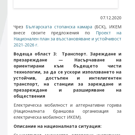
Стани член
07.12.2020
Чрез
Българската стопанска камара
(БСК), ИКЕМ
Абонирайте се!
внесе своите предложения по
Проект на
Национален план за възстановяване и устойчивост
2021-2026 г.
Водещa област 3:
Транспорт. Зареждане и
презареждане — Насърчаване на
ориентирани към бъдещето чисти
технологии, за да се ускори използването на
устойчив, достъпен и интелигентен
транспорт, на станции за зареждане и
презареждане и разширяване на
обществения
Електрическа мобилност и алтернативни горива
(Националната браншова организация за
електрическа мобилност ИКЕМ).
Описание на националната ситуация: