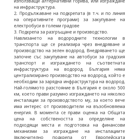
използващи алтернативни горива, или изграждане
на инфраструктура.
2. Продължаване на подкрепата (в т.ч. и по линия
на оперативните програми) за закупуване на
електробуси в големи градове
3. Подкрепа за разгръщане и производство.
Навлизането на водородните технологии в
транспорта ще се реализира чрез внедряване и
производство на зелен водород. Внедряването ще
започне със закупуване на автобуси за градския
транспорт и изграждането на съответната
инфраструктура на водород. България няма
централизирано производство на водород, който е
необходим за зарядна инфраструктура на водород.
Най-голямото разстояние в България е около 500
км, което прави разумно изграждането на няколко
инсталации за производството му, за което вече
има интерес от производители на възобновяема
енергия. В момента се прави оценка на Общата
цена на собствеността за определяне на
подходящи места и подготовка на финансови
механизми за изграждане на инсталациите
(включително подкрепа от Европейската