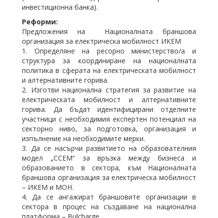
инвестиционна банка).
Реформи:
Предложения на Националната браншова
организация за електрическа мобилност ИКЕМ
1. Определяне на ресорно министерство/а и
структура за координиране на националната
политика в сферата на електрическата мобилност
и алтернативните горива.
2. Изготви национална стратегия за развитие на
електрическата мобилност и алтернативните
горива. Да бъдат идентифицирани отделните
участници с необходимия експертен потенциал на
секторно ниво, за подготовка, организация и
изпълнение на необходимите мерки.
3. Да се насърчи развитието на образователния
модел „ССЕМ“ за връзка между бизнеса и
образованието в сектора, към Националната
браншова организация за електрическа мобилност
– ИКЕМ и МОН.
4. Да се ангажират браншовите организации в
сектора в процес на създаване на национална
платформа – Bulcharge.