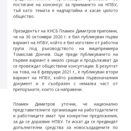
постигане на консенсус за приемането на НПВУ,
тъй като темата е надпартийна и касае цялото
общество.
Президентът на КНСБ Пламен Димитров припомни,
че на 30 октомври 2020 г. е бил публикуван първи
вариант на НПВУ, който е бил изготвен от работна
група под ръководството на вицепремиера
Томислав Дончев. Още преди публикуването на
първия вариант е имало срещи и продължават да
се провеждат обществени консултации. В резултат
на това, на 8 февруари 2021 г., е публикуван втори
вариант на НПВУ, който развива първоначалния
документ и е съобразен с немалка част от
препоръките, които са направени.
Пламен Димитров уточни, че национално
представителните организации на работодателите
и работниците имат три конкретни предложения,
за да се доразвие НПВУ. Те искат да се предвидят
допълнителни средства за новосъздадените по