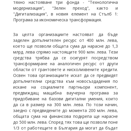
тяхно настояване три фонда - "Технологична
модернизация", "Зелен преход", както и
"Дигитализация", в новия елемент на Стълб 1:
Програма за икономическа трансформация.
За целта организациите настояват да бъде
заделен допълнителен ресурс от 400 млн. лева,
което ще позволи общата сума да нарасне до 1,3
млрд. лева спрямо настоящите 900 млн. лева. Тези
средства трябва да се осигурят посредством
трансформиране на аналогичен ресурс от други
области от грантовете и нисколихвените кредити.
Освен това организациите искат да се предвидят
допълнителни средства към новосъздадения по
искане на социалните партньори компонент,
предвиждащ мащабна ваучерна програма за
придобиване на базови дигитални умения, които
да са в размер на 300 млн. лева. По този начин,
заедно с предвидените до момента 200 млн. лева,
общата сума на финансова подкрепа ще нарасне
до 500 млн. лева. Според тях това ще позволи поне
1/3 от работещите в България да могат да бъдат