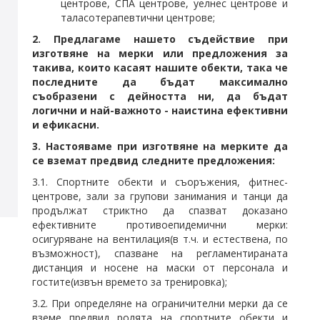
центрове, СПА центрове, уелнес центрове и
таласотерапевтични центрове;
2. Предлагаме нашето съдействие при
изготвяне на мерки или предложения за
такива, които касаят нашите обекти, така че
последните да бъдат максимално
съобразени с дейността ни, да бъдат
логични и най-важното - наистина ефективни
и ефикасни.
3.
Н
астояваме при изготвяне на мерките да
се вземат предвид следните предложения:
3.1. Спортните обекти и съоръжения, фитнес-
центрове, зали за групови занимания и танци да
продължат стриктно да спазват доказано
ефективните противоепидемични мерки:
осигуряване на вентилация(в т.ч. и естествена, по
възможност), спазване на регламентираната
дистанция и носене на маски от персонала и
гостите(извън времето за тренировка);
3.2. При определяне на ограничителни мерки да се
вземе предвид ролята на спортните обекти и