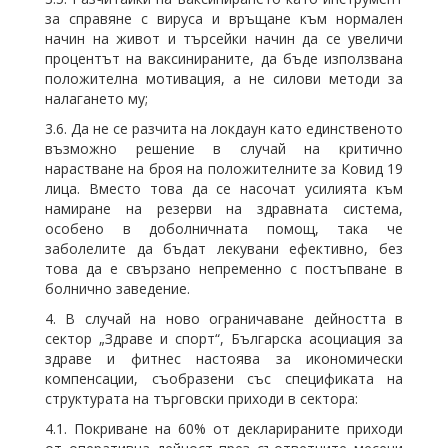
за справяне с вируса и връщане към нормален
начин на живот и търсейки начин да се увеличи
процентът на ваксинираните, да бъде използвана
положителна мотивация, а не силови методи за
налагането му;
3.6. Да не се разчита на локдаун като единственото
възможно решение в случай на критично
нарастване на броя на положителните за Ковид 19
лица. Вместо това да се насочат усилията към
намиране на резерви на здравната система,
особено в доболничната помощ, така че
заболелите да бъдат лекувани ефективно, без
това да е свързано непременно с постъпване в
болнично заведение.
4. В случай на ново ограничаване дейността в
сектор „Здраве и спорт“, Българска асоциация за
здраве и фитнес настоява за икономически
компенсации, съобразени със спецификата на
структурата на търговски приходи в сектора:
4.1. Покриване на 60% от декларираните приходи