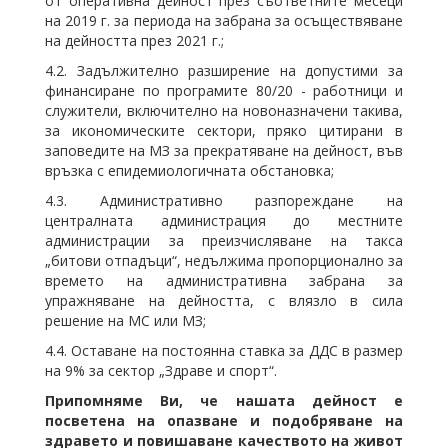
от оперативна дейност през съответните месеци
на 2019 г. за периода на забрана за осъществяване
на дейността през 2021 г.;
4.2. Задължително разширение на допустими за
финансиране по програмите 80/20 - работници и
служители, включително на новоназначени такива,
за икономическите сектори, пряко цитирани в
заповедите на МЗ за прекратяване на дейност, във
връзка с епидемиологичната обстановка;
4.3. Административно разпореждане на
централната администрация до местните
администрации за преизчисляване на такса
„битови отпадъци“, недължима пропорционално за
времето на административна забрана за
упражняване на дейността, с влязло в сила
решение на МС или МЗ;
4.4. Оставане на постоянна ставка за ДДС в размер
на 9% за сектор „Здраве и спорт“.
Припомняме Ви, че нашата дейност е
посветена на опазване и подобряване на
здравето и повишаване качеството на живот