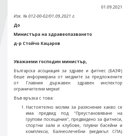
01.09.2021
Стани член
Изх. № 012-00-02/01.09.202
1
г.
До
Абонирайте се!
Министъра на здравеопазването
д-р Стойчо Кацаров
Уважаеми господин министър,
Българска асоциация за здраве и фитнес (БАЗФ)
беше информирана от медиите за предложените
от Главния държавен здравен инспектор
ограничителни мерки!
Във връзка с това:
Настоятелно молим за разяснение какво се
има предвид под "Преустановяване на
групови посещения", предвидено за фитнеси,
спортни зали и клубове, плувни басейни и
комплекси, балнеолечебни (медикъл СПА)