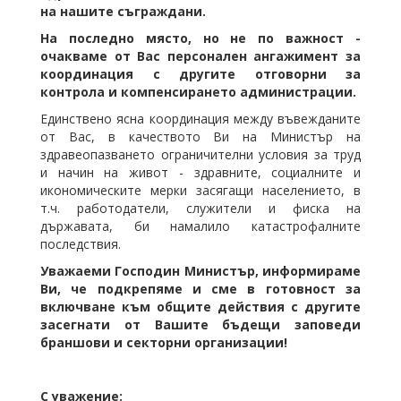
на нашите съграждани.
На последно място, но не по важност -
очакваме от Вас персонален ангажимент за
координация с другите отговорни за
контрола и компенсирането администрации.
Единствено ясна координация между въвежданите
от Вас, в качеството Ви на Министър на
здравеопазването ограничителни условия за труд
и начин на живот - здравните, социалните и
икономическите мерки засягащи населението, в
т.ч. работодатели, служители и фиска на
държавата, би намалило катастрофалните
последствия.
Уважаеми Господин Министър, и
нформираме
Ви, че п
одкрепяме и с
м
е
в готовност за
включва
н
е към общите действия
с
другите
засегнати от
В
ашите бъдещи заповеди
браншови
и секторни организации!
С уважение: