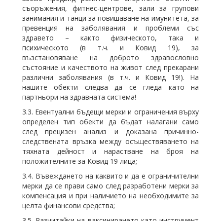
съоръжения, фитнес-центрове, зали за групови
занимания и танци за повишаване на имунитета, за
превенция на заболявания и проблеми със
здравето – както физическото, така и
психическото (в т.ч. и Ковид 19), за
възстановяване на доброто здравословно
състояние и качеството на живот след прекарани
различни заболявания (в т.ч. и Ковид 19!). На
нашите обекти следва да се гледа като на
партньори на здравната система!
3.3. Евентуални бъдещи мерки и ограничения върху
определен тип обекти да бъдат налагани само
след прецизен анализ и доказана причинно-
следствената връзка между осъществяването на
тяхната дейност и нарастване на броя на
положителните за Ковид 19 лица;
3.4. Въвеждането на каквито и да е ограничителни
мерки да се прави само след разработени мерки за
компенсация и при наличието на необходимите за
целта финансови средства;
3.5. Разчитайки на ваксинирането като инструмент