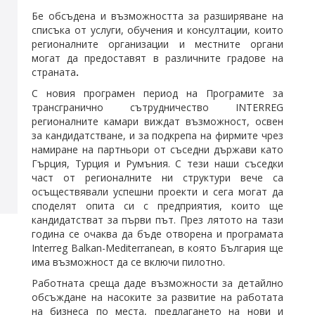
Бе обсъдена и възможността за разширяване на
списъка от услуги, обучения и консултации, които
регионалните организации и местните органи
могат да предоставят в различните градове на
страната
.
С новия програмен период на Програмите за
трансгранично сътрудничество INTERREG
регионалните камари виждат възможност, освен
за кандидатстване, и за подкрепа на фирмите чрез
намиране на партньори от съседни държави като
Гърция, Турция и Румъния. С тези наши съседки
част от регионалните ни структури вече са
осъществявали успешни проекти и сега могат да
споделят опита си с предприятия, които ще
кандидатстват за първи път. През лятото на тази
година се очаква да бъде отворена и програмата
Interreg Balkan-Mediterranean, в която България ще
има възможност да се включи пилотно.
Работната среща даде възможности за детайлно
обсъждане на насоките за развитие на работата
на бизнеса по места, предлагането на нови и