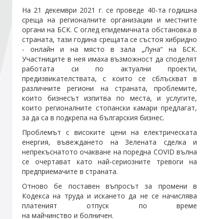
На 21 декември 2021 г. се проведе 40-та годишна
среща на регионалните организации и местните
Стани член
органи на БСК. С оглед епидемичната обстановка в
страната, тази година срещата се състоя хибридно
- онлайн и на място в зала „Луна“ на БСК.
Абонирайте се!
Участниците в нея имаха възможност да споделят
работата си по актуални проекти,
предизвикателствата, с които се сблъскват в
различните региони на страната, проблемите,
които бизнесът изпитва по места, и услугите,
които регионалните стопански камари предлагат,
за да са в подкрепа на българския бизнес.
Проблемът с високите цени на електрическата
енергия, въвеждането на Зелената сделка и
непрекъснатото очакване на поредна COVID вълна
се очертават като най-сериозните тревоги на
предприемачите в страната.
Отново бе поставен въпросът за промени в
Кодекса на труда и искането да не се начислява
платеният отпуск по време
на майчинство и болничен.