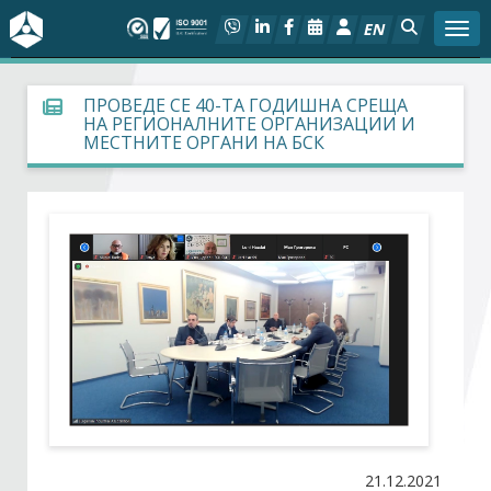
EN
Togg
За БСК
ПРОВЕДЕ СЕ 40-ТА ГОДИШНА СРЕЩА
НА РЕГИОНАЛНИТЕ ОРГАНИЗАЦИИ И
МЕСТНИТЕ ОРГАНИ НА БСК
На фокус
Актуално
Социален диалог
Дейности
Арбитражен съд
Проекти
21.12.2021
Членове