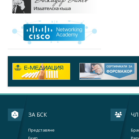
ЗА БСК
ЧЛ
Представяне
Бра
Екип
Рег