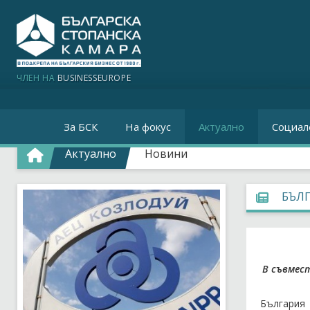
ЧЛЕН НА
BUSINESSEUROPE
За БСК
На фокус
Актуално
Социал
Актуално
Новини
БЪЛГ
В съвмес
България 