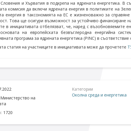
 Словения и Хърватия в подкрепа на ядрената енергетика. В с
ата комисия да включи ядрената енергия в политиките на Зеле
та енергия в таксономията на ЕС е жизненоважно за справяне
ост. Това ще осигури възможност за устойчиво финансиране на
те в инициативата отбелязват, че, наред с възобновяемите ен
основата на европейската безвъглеродна енергийна систе
вната програма за ядрената енергетика (PINC) в съответствие 
та статия на участниците в инициативата може да прочетете
Т
7.2022
Категории
Околна среда и енергетика
:
Министерство на
ата
о:
1720