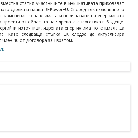
ъвместна статия участниците в инициативата призовават
ната сделка и плана REPowerEU. Според тях включването
 с изменението на климата и повишаване на енергийната
 проекти от областта на ядрената енергетика в бъдеще.
ергийни източници, ядрената енергия има потенциала да
ма. Като следваща стъпка ЕК следва да актуализира
с член 40 от Договора за Евратом.
УК
.