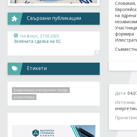
Словакия,
Европейск
на ядрена
Свързани публикации
независим
Участници
формира 
На фокус,
27.02.2022
Илюстрати
Зелената сделка на ЕС
Съвместна
+
Етикети
Енергетика и енергиен пазар
Дата:
04.0
енергетика
Източник
енергетик
Прочетен