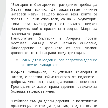
"България и българските гражданите трябва да
бъдат над всичко. Да защитаваме личните
Стани член
интереси навън, защото всички тези, които се
правят на наши спасители, са наши окупатори".
Това каза милиардерът от Чикаго Шефкет
Абонирайте се!
Чападжиев, който пристигна в родния Мадан за
празника на града.
Най-богатият българин в Америка посети
местната болница, вече напълно обновена,
благодарение на дарението от един милион
долара, което той направи преди три години.
Болницата в Мадан с нова апаратура дарение
от Шефкет Чападжиев
Шефкет Чападжиев, най-успелият българин в
Чикаго, е запазил най-истинското от Родопите -
доброта, честност, състрадателност, човечност.
През целия си живот прави дарения предимно за
болници, за деца, за жени:
"Отбягвал съм да давам дарения на политически
организации. Искам да дам там, където всички