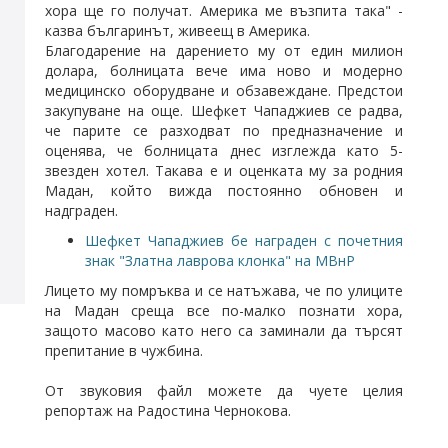
хора ще го получат. Америка ме възпита така" -
казва българинът, живеещ в Америка.
Благодарение на дарението му от един милион
долара, болницата вече има ново и модерно
медицинско оборудване и обзавеждане. Предстои
закупуване на още. Шефкет Чападжиев се радва,
че парите се разходват по предназначение и
оценява, че болницата днес изглежда като 5-
звезден хотел. Такава е и оценката му за родния
Мадан, който вижда постоянно обновен и
надграден.
Шефкет Чападжиев бе награден с почетния
знак "Златна лаврова клонка" на МВнР
Лицето му помръква и се натъжава, че по улиците
на Мадан среща все по-малко познати хора,
защото масово като него са заминали да търсят
препитание в чужбина.
От звуковия файл можете да чуете целия
репортаж на Радостина Чернокова.