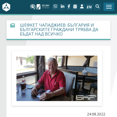
EN
Togg
За БСК
ШЕФКЕТ ЧАПАДЖИЕВ: БЪЛГАРИЯ И
БЪЛГАРСКИТЕ ГРАЖДАНИ ТРЯБВА ДА
БЪДАТ НАД ВСИЧКО
На фокус
Актуално
Социален диалог
Дейности
Арбитражен съд
Проекти
24.08.2022
Членове