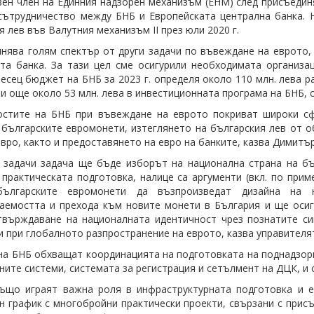
ен член на Единния надзорен механизъм (ЕНМ) след присъедин
сътрудничество между БНБ и Европейската централна банка. 
я лев във Валутния механизъм II през юли 2020 г.
нява голям спектър от други задачи по въвеждане на еврото,
та банка. За тази цел сме осигурили необходимата организа
есец бюджет на БНБ за 2023 г. определя около 110 млн. лева р
 и още около 53 млн. лева в инвестиционната програма на БНБ, 
остите на БНБ при въвеждане на еврото покриват широки сф
 българските евромонети, изтеглянето на българския лев от 
евро, както и предоставянето на евро на банките, казва Димитър
 задачи задача ще бъде изборът на национална страна на б
 практическата подготовка, налице са аргументи (вкл. по при
българските евромонети да възпроизведат дизайна на
аемостта и прехода към новите монети в България и ще осиг
твърждаване на националната идентичност чрез познатите с
и при глобалното разпространение на еврото, казва управителя
на БНБ обхващат координацията на подготовката на поднадзорн
ните системи, системата за регистрация и сетълмент на ДЦК, и
също играят важна роля в инфраструктурната подготовка и 
н график с многобройни практически проекти, свързани с при