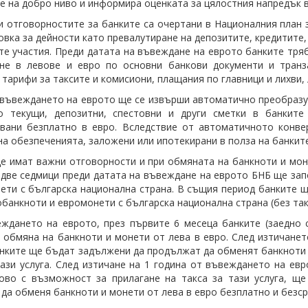
 е на добро ниво и информира оценката за цялостния напредък в
и отговорностите за банките са очертани в Националния план
овка за дейности като превалутиране на депозитите, кредитите,
те участия. Преди датата на въвеждане на еврото банките тря
не в левове и евро по основни банкови документи и транза
 тарифи за таксите и комисиони, плащания по главници и лихви, 
 въвеждането на еврото ще се извърши автоматично преобразув
о текущи, депозитни, спестовни и други сметки в банките
увани безплатно в евро. Вследствие от автоматичното конв
на обезпеченията, заложени или ипотекирани в полза на банките
е имат важни отговорности и при обмяната на банкноти и моне
две седмици преди датата на въвеждане на еврото БНБ ще зап
ети с българска национална страна. В същия период банките щ
обанкноти и евромонети с българска национална страна (без так
ждането на еврото, през първите 6 месеца банките (заедно
 обмяна на банкноти и монети от лева в евро. След изтичанет
нките ще бъдат задължени да продължат да обменят банкноти и
тази услуга. След изтичане на 1 година от въвеждането на ев
ово с възможност за прилагане на такса за тази услуга, щ
да обменя банкноти и монети от лева в евро безплатно и безср