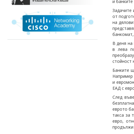
и банките
Задачите 
от подгот
на дялови
представя
банкомат,
В деня на
в лева п
преобраз
стойност 
Банките щ
Например 
и евромон
ЕАД с евр
След въве
безплатна
еврото ба
такса за 
евро, отн
продължи 