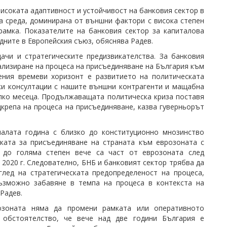
исоката адаптивност и устойчивост на банковия сектор в
а среда, доминирана от външни фактори с висока степен
рамка. Показателите на банковия сектор за капиталова
дните в Европейския съюз, обяснява Радев.
ачи и стратегическите предизвикателства. За банковия
ализиране на процеса на присъединяване на България към
ения времеви хоризонт е развитието на политическата
ски консултации с нашите външни контрагенти и мащабна
лко месеца. Продължаващата политическа криза поставя
дкрепа на процеса на присъединяване, казва гуверньорът
налата година с близко до конституционно мнозинство
ката за присъединяване на страната към еврозоната с
 до голяма степен вече са част от еврозоната след
2020 г. Следователно, БНБ и банковият сектор трябва да
глед на стратегическата предопределеност на процеса,
ъзможно забавяне в темпа на процеса в контекста на
Радев.
озоната няма да промени рамката или оперативното
 обстоятелство, че вече над две години България е