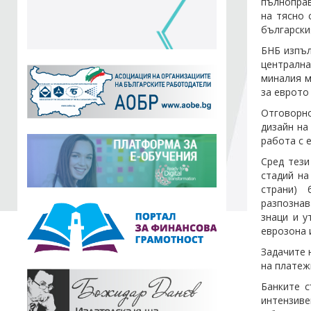
пълноправ
на тясно 
български
БНБ изпъл
централна
миналия м
за еврото
Отговорн
дизайн на
работа с 
Сред тези
стадий на
страни) 
разпознав
знаци и у
еврозона 
Задачите 
на платеж
Банките 
интензиве