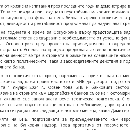
а от кризисни изпитания през последните години демонстрира в
 Това се вижда и при текущата неустойчива макроикономическ
 несигурност, на фона на нестабилна вътрешна политическа 
ст, ликвидност и рентабилност продължават да надвишават сре
на годината е време за фокусиране върху предстоящите зад
 в голяма степен са свързани с необходимостта от успешно фин
а. Основен риск пред процеса на присъединяване в определ
в страната. Успехът на процеса предполага активни политиче
елна дейност вътре в страната в рамките на следващите няко
с както политическите, така и законодателните действия в по
лната банка.
мо от политическата криза, парламентът прие в края на ми
с което задължи правителството и БНБ да ускорят подготов
ата 1 януари 2024 г., Освен това БНБ и банковият сектор
яване на страната към Европейския банков съюз на 1 октомври 
 активно със започналата вече техническа подготовка. С о
ите от тази подготовка ще останат необходими, дори при в
ката ситуация през следващите няколко месеца, казва Димитър 
ията на БНБ, подготовката за присъединяването към евр
иране на банковия надзор. Това произтича от посоченото