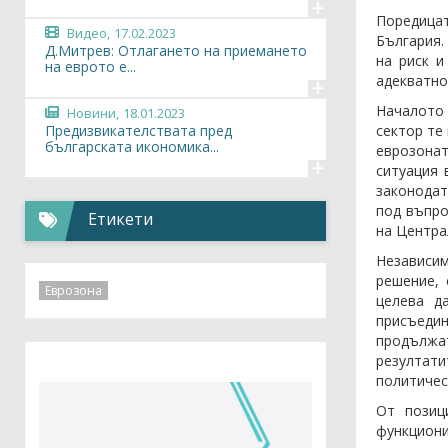
+
Поредицат
Видео,
17.02.2023
България.
Д.Митрев: Отлагането на приемането
на риск и
на еврото е...
адекватно
+
Началото 
Новини,
18.01.2023
сектор те
Предизвикателствата пред
българската икономика...
еврозонат
+
ситуация 
законодат
под въпро
Етикети
на Центра
Независи
решение, 
Еврозона
целева д
присъедин
продължат
резултат
политичес
От позиц
функцион