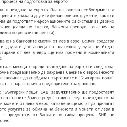
 процеса на подготовка за еврото.
 за въвеждане на еврото. Планът описва необходимостта
 ценните книжа и другите финансови инструменти, както и
бва да подготвят информационните си системи за двойно
кции (салда по сметки, банкови преводи, тегления на
лихви по депозитни сметки).
ане на банковите сметки от лев в евро. Всички средства
 и другите доставчици на платежни услуги ще бъдат
ертиране от лев в евро ще има промени в номиналната
.
ти, в месеците преди въвеждане на еврото и след това.
очне предварително да захранва банките с евробанкноти
е започнат да снабдяват търговците и "Български пощи"
са) – т.нар. вторично предварително захранване.
 с "Български пощи" ЕАД) задължително ще предоставят
о на първите 6 месеца до 1 година след въвеждането на
 монети от лева в евро, като вече ще могат да прилагат
рото услугата за обмяна на банкноти и монети от лева в
е се предоставя от банките по тяхна преценка. БНБ ще
очно.