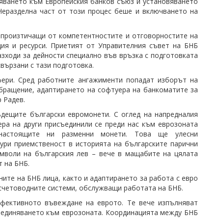
яването към Европейския банков съюз и установяването
Неразделна част от този процес беше и включването на
 произтичащи от компетентностите и отговорностите на
ция и ресурси. Приетият от Управителния съвет на БНБ
азходи за дейности специално във връзка с подготовката
свързани с тази подготовка.
ери. Сред работните ангажименти попадат изборът на
обращение, адаптирането на софтуера на банкоматите за
 Радев.
ъдещите български евромонети. С оглед на напредналия
мера на други присъединили се преди нас към еврозоната
 настоящите ни разменни монети. Това ще улесни
ури приемственост в историята на българските парични
имволи на българския лев – вече в мащабите на цялата
т на БНБ.
ите на БНБ лица, както и адаптирането за работа с евро
 счетоводните системи, обслужващи работата на БНБ.
ефективното въвеждане на еврото. Те вече изпълняват
съединяването към еврозоната. Координацията между БНБ