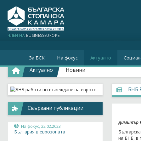
ЧЛЕН НА
BUSINESSEUROPE
За БСК
На фокус
Актуално
Социал
Актуално
Новини
БНБ 
Свързани публикации
Димитър Р
На фокус,
22.02.2023
Българска
България в еврозоната
на БНБ, в