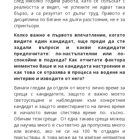
след няколко години работа, като се сблъскат с
реалността и видят, че успехите не идват така
бързо, а са резултат от дълъг труд. Правото е
дисциплина по бягане на дълги разстояния, не е за
спринтьори.
Колко важно е първото впечатление, когато
видите един кандидат, още преди да сте
задали въпроси и какви кандидати
предпочитате: по-настъпателни или по-
спокойни в подхода? Как отчитате фактора
моментно Ваше и на кандидата настроение и
как това се отразява в процеса на водене на
интервю и изводите от него?
Винаги гледам да отделя от моето лично време за
среща с кандидатите, защото е важно моето
светоусещане и наблюдение към конкретния
кандидат и защото инвестирането на лично време
в началото винаи спестява време по- късно..
Обичам тези срещи . От една такава среща можеш
да научиш много и съответно да пропуснеш много
или всичко, ако не си на 100 % отдаден и
присъстващ. А това може да ти изиграе неприятна