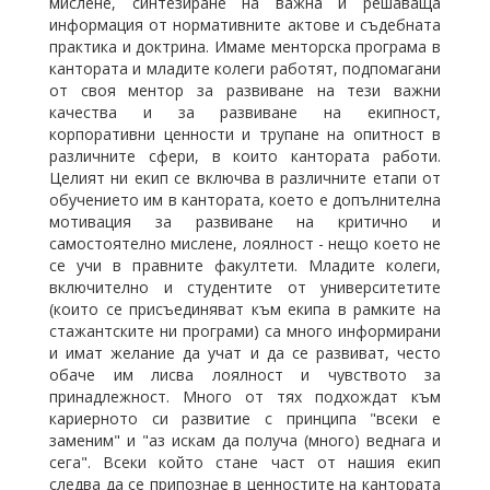
мислене, синтезиране на важна и решаваща
информация от нормативните актове и съдебната
практика и доктрина. Имаме менторска програма в
кантората и младите колеги работят, подпомагани
от своя ментор за развиване на тези важни
качества и за развиване на екипност,
корпоративни ценности и трупане на опитност в
различните сфери, в които кантората работи.
Целият ни екип се включва в различните етапи от
обучението им в кантората, което е допълнителна
мотивация за развиване на критично и
самостоятелно мислене, лоялност - нещо което не
се учи в правните факултети. Младите колеги,
включително и студентите от университетите
(които се присъединяват към екипа в рамките на
стажантските ни програми) са много информирани
и имат желание да учат и да се развиват, често
обаче им лисва лоялност и чувството за
принадлежност. Много от тях подхождат към
кариерното си развитие с принципа "всеки е
заменим" и "аз искам да получа (много) веднага и
сега". Всеки който стане част от нашия екип
следва да се припознае в ценностите на кантората