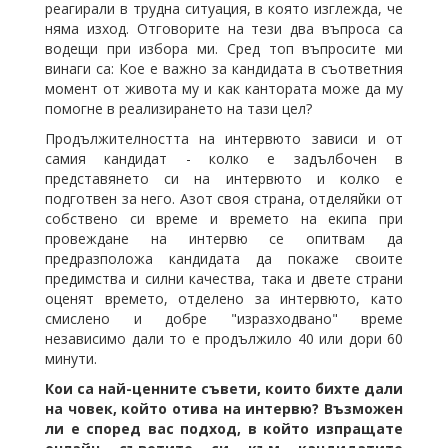
реагирали в трудна ситуация, в която изглежда, че
няма изход. Отговорите на тези два въпроса са
водещи при избора ми. Сред топ въпросите ми
винаги са: Кое е важно за кандидата в съответния
момент от живота му и как кантората може да му
помогне в реализирането на тази цел?
Продължителността на интервюто зависи и от
самия кандидат - колко е задълбочен в
представянето си на интервюто и колко е
подготвен за него. Азот своя страна, отделяйки от
собствено си време и времето на екипа при
провеждане на интервю се опитвам да
предразположа кандидата да покаже своите
предимства и силни качества, така и двете страни
оценят времето, отделено за интервюто, като
смислено и добре "изразходвано" време
независимо дали то е продължило 40 или дори 60
минути.
Кои са най-ценните съвети, които бихте дали
на човек, който отива на интервю? Възможен
ли е според вас подход, в който изпращате