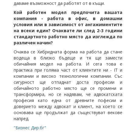
даваме възможност да работят от в къщи.
Кой работен модел предпочита вашата
компания - работа в офис, в домашни
условия или в зависимост от ангажиментите
на всеки един? Очаквате ли след 2-3 години
стандартното работно място да изглежда по
различен начин?
Очаква се Хибридната форма на работа да стане
водеща в близко бъдеще и тя ще замести
обичайния модел на работа. И сега това е
практика при голяма част от клиентите ни - IT и
компании и високо технологични компании. Със
сигурност ще отпаднат доста професии и
обичайното работно място ще се промени и
трансформира, но се надявам, че адвокатската
професия като една от древните пофесии и
доверието между адвокат и клиент, на което се
основава ще продължат да съществуват векове
напред.
"Бизнес Дир.бг"