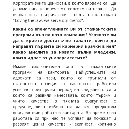
Корпоративните ценности, в които вярваме са : Да
даваме винаги повече от колкото ни плащат. Да
вярват и са съпричастни с целта на кантората
"Loving the law, we serve our clients".
Какви са впечатленията Ви от стажантските
програми във вашата компания? Успявате ли
да откриете достатъчно таланти, които да
направят първите си кариерни крачки в нея?
Какво мислите за новата вълна младежи,
които идват от университетите?
Имаме изключителен опит в стажантските
програми на кантората. Най-успешните ни
адвокати са тези, които са тръгнали от
стажантска позиция в кантората, работили
успешно през целия период на следването си и
които са развили качествата, които търсим и
чиито качества в тяхната съвкупност е
предупределила избора ни да им предложим
впоследствие работа в кантората. За времето на
работата си при нас те успяват да покажат и
развият ценни качества - екипност, критично