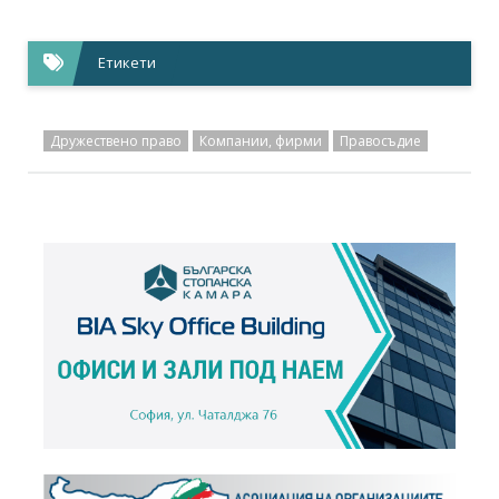
Етикети
Дружествено право
Компании, фирми
Правосъдие