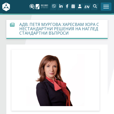
EN
Togg
За БСК
АДВ. ПЕТЯ МУРГОВА: ХАРЕСВАМ ХОРА С
НЕСТАНДАРТНИ РЕШЕНИЯ НА НАГЛЕД
СТАНДАРТНИ ВЪПРОСИ
На фокус
Актуално
Социален диалог
Дейности
Арбитражен съд
Проекти
Членове