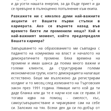
и да усети нашата енергия, за да бъде приет и да
се превърне в пълноценно попълнение към екипа.
Разкажете ни с няколко думи най-важните
акценти от Вашите първи стъпки в
кариерата. Ако се върнете назад във
времето бихте ли променили нещо? Кой е
най-важният момент, който предопределя
Вашата кариера?
Завършването на образованието ми съвпадна с
падането на комунизма на власт и началото на
демократичните промени. Бяха времена на
промени и имах шанса да поема много важни и
големи клиенти, да структурирам големи
икономически групи, които демокрацията налагаше
естествено. Беше ми възложено да регистрирам
холдинг и то месец след излизането на Търговския
закон през 1991 година. Нямаше нито кой да ти
даде бланка или да те е научи кое как се прави. И
тогава идва на помощ - смелост, хъс,
самоусъвършенстване и чиракуване сам на себе
си. Заложих на тях. Всеки ден да си по-добър от