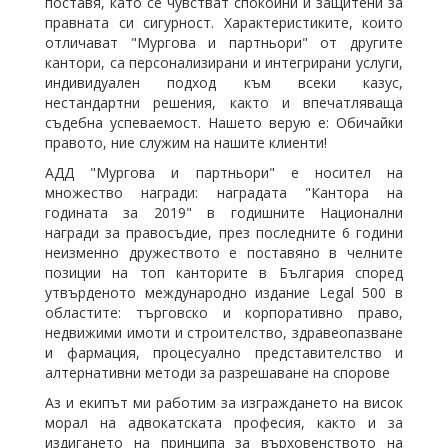
поставя, като се чувстват спокойни и защитени за
правната си сигурност. Характеристиките, които
отличават "Мургова и партньори" от другите
кантори, са персонализирани и интегрирани услуги,
индивидуален подход към всеки казус,
нестандартни решения, както и впечатляваща
съдебна успеваемост. Нашето верую е: Обичайки
правото, ние служим на нашите клиенти!
АДД "Мургова и партньори" е носител на
множество награди: наградата "Кантора на
годината за 2019" в годишните Национални
награди за правосъдие, през последните 6 години
неизменно дружеството е поставяно в челните
позиции на топ канторите в България според
утвърденото международно издание Legal 500 в
областите: търговско и корпоративно право,
недвижими имоти и строителство, здравеопазване
и фармация, процесуално представителство и
алтернативни методи за разрешаване на спорове
Аз и екипът ми работим за изграждането на висок
морал на адвокатската професия, както и за
издигането на принципа за върховенството на