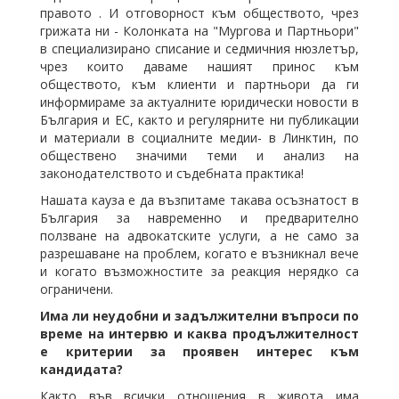
правото . И отговорност към обществото, чрез
грижата ни - Колонката на "Мургова и Партньори"
в специализирано списание и седмичния нюзлетър,
чрез които даваме нашият принос към
обществото, към клиенти и партньори да ги
информираме за актуалните юридически новости в
България и ЕС, както и регулярните ни публикации
и материали в социалните медии- в Линктин, по
обществено значими теми и анализ на
законодателството и съдебната практика!
Нашата кауза е да възпитаме такава осъзнатост в
България за навременно и предварително
ползване на адвокатските услуги, а не само за
разрешаване на проблем, когато е възникнал вече
и когато възможностите за реакция нерядко са
ограничени.
Има ли неудобни и задължителни въпроси по
време на интервю и каква продължителност
е критерии за проявен интерес към
кандидата?
Както във всички отношения в живота има