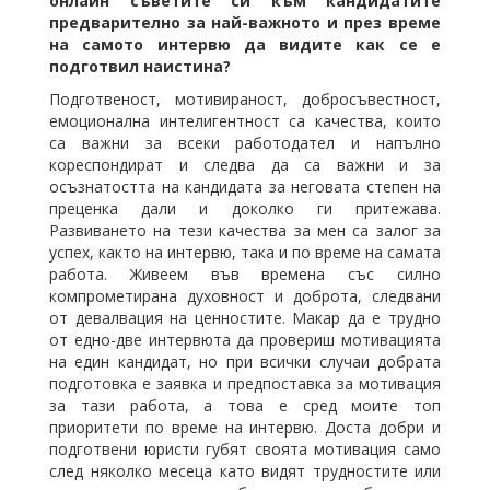
онлайн съветите си към кандидатите
предварително за най-важното и през време
на самото интервю да видите как се е
подготвил наистина?
Подготвеност, мотивираност, добросъвестност,
емоционална интелигентност са качества, които
са важни за всеки работодател и напълно
кореспондират и следва да са важни и за
осъзнатостта на кандидата за неговата степен на
преценка дали и доколко ги притежава.
Развиването на тези качества за мен са залог за
успех, както на интервю, така и по време на самата
работа. Живеем във времена със силно
компрометирана духовност и доброта, следвани
от девалвация на ценностите. Макар да е трудно
от едно-две интервюта да провериш мотивацията
на един кандидат, но при всички случаи добрата
подготовка е заявка и предпоставка за мотивация
за тази работа, а това е сред моите топ
приоритети по време на интервю. Доста добри и
подготвени юристи губят своята мотивация само
след няколко месеца като видят трудностите или