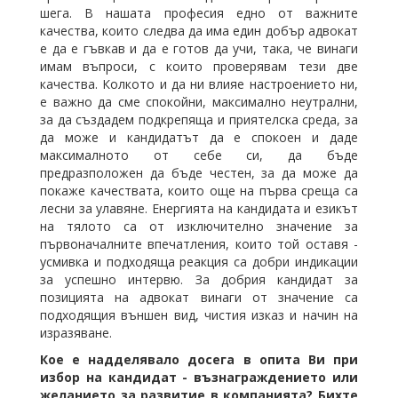
шега. В нашата професия едно от важните
качества, които следва да има един добър адвокат
е да е гъвкав и да е готов да учи, така, че винаги
имам въпроси, с които проверявам тези две
качества. Колкото и да ни влияе настроението ни,
е важно да сме спокойни, максимално неутрални,
за да създадем подкрепяща и приятелска среда, за
да може и кандидатът да е спокоен и даде
максималното от себе си, да бъде
предразположен да бъде честен, за да може да
покаже качествата, които още на първа среща са
лесни за улавяне. Енергията на кандидата и езикът
на тялото са от изключително значение за
първоначалните впечатления, които той оставя -
усмивка и подходяща реакция са добри индикации
за успешно интервю. За добрия кандидат за
позицията на адвокат винаги от значение са
подходящия външен вид, чистия изказ и начин на
изразяване.
Кое е надделявало досега в опита Ви при
избор на кандидат - възнаграждението или
желанието за развитие в компанията? Бихте