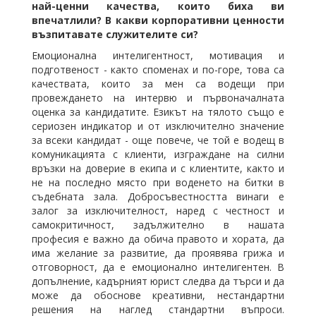
най-ценни качества, които биха ви
впечатлили? В какви корпоративни ценности
възпитавате служителите си?
Емоционална интелигентност, мотивация и
подготвеност - както споменах и по-горе, това са
качествата, които за мен са водещи при
провеждането на интервю и първоначалната
оценка за кандидатите. Езикът на тялото също е
сериозен индикатор и от изключително значение
за всеки кандидат - още повече, че той е водещ в
комуникацията с клиенти, изграждане на силни
връзки на доверие в екипа и с клиентите, както и
не на последно място при воденето на битки в
съдебната зала. Добросъвестността винаги е
залог за изключителност, наред с честност и
самокритичност, задължително в нашата
професия е важно да обича правото и хората, да
има желание за развитие, да проявява грижа и
отговорност, да е емоционално интелигентен. В
допълнение, кадърният юрист следва да търси и да
може да обоснове креативни, нестандартни
решения на наглед стандартни въпроси.