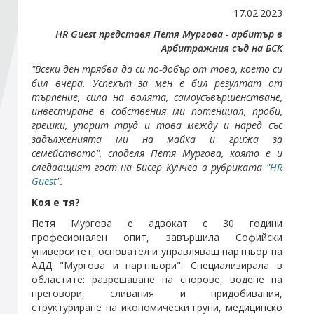
17.02.2023
HR Guest представя Петя Мургова - арбитър в
Стани член
Арбитражния съд на БСК
"Всеки ден трябва да си по-добър от това, което си
Абонирайте се!
бил вчера. Успехът за мен е бил резултат от
търпение, сила на волята, самоусъвършенстване,
инвестиране в собствения ми потенциал, проби,
грешки, упорит труд и това между и наред със
задълженията ми на майка и грижа за
семейството", споделя Петя Мургова, която е и
следващият гост на Бисер Кунчев в рубриката "
HR
Guest
".
Коя е тя?
Петя Мургова е адвокат с 30 години
професионален опит, завършила Софийски
университет, основател и управляващ партньор на
АДД "Мургова и партньори". Специализирала в
областите: разрешаване на спорове, водене на
преговори, сливания и придобивания,
структуриране на икономически групи, медицинско