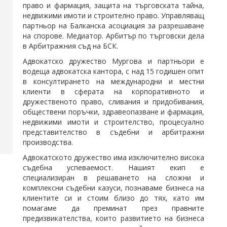
право и фармация, защита на търговската тайна,
недвижими имоти и строително право. Управляващ
партньор на Балканска асоциация за разрешаване
на спорове. Медиатор. Арбитър по търговски дела
в Арбитражния съд на
БСК
.
Адвокатско дружество Мургова и партньори е
водеща адвокатска кантора, с над 15 годишен опит
в консултирането на международни и местни
клиенти в сферата на корпоративното и
дружественото право, сливания и придобивания,
обществени поръчки, здравеопазване и фармация,
недвижими имоти и строителство, процесуално
представителство в съдебни и арбитражни
производства.
Адвокатското дружество има изключително висока
съдебна успеваемост. Нашият екип е
специализиран в решаването на сложни и
комплексни съдебни казуси, познаваме бизнеса на
клиентите си и стоим близо до тях, като им
помагаме да преминат през правните
предизвикателства, които развитието на бизнеса