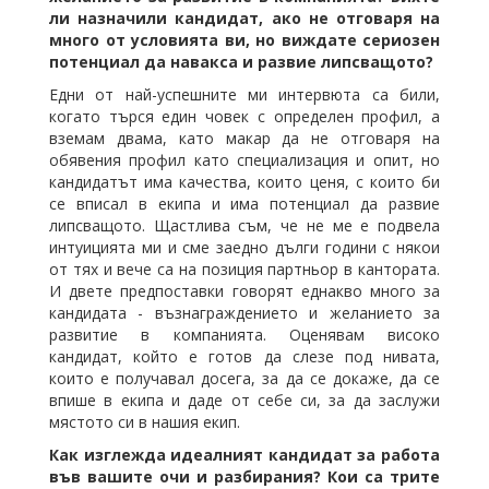
ли назначили кандидат, ако не отговаря на
много от условията ви, но виждате сериозен
потенциал да навакса и развие липсващото?
Едни от най-успешните ми интервюта са били,
когато търся един човек с определен профил, а
вземам двама, като макар да не отговаря на
обявения профил като специализация и опит, но
кандидатът има качества, които ценя, с които би
се вписал в екипа и има потенциал да развие
липсващото. Щастлива съм, че не ме е подвела
интуицията ми и сме заедно дълги години с някои
от тях и вече са на позиция партньор в кантората.
И двете предпоставки говорят еднакво много за
кандидата - възнаграждението и желанието за
развитие в компанията. Оценявам високо
кандидат, който е готов да слезе под нивата,
които е получавал досега, за да се докаже, да се
впише в екипа и даде от себе си, за да заслужи
мястото си в нашия екип.
Как изглежда идеалният кандидат за работа
във вашите очи и разбирания? Кои са трите