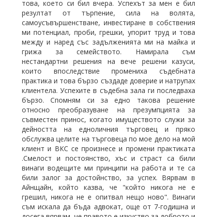
това, което си бил вчера. Успехът за мен е бил
резултат от търпение, сила на волята,
самоусъвършенстване, инвестиране в собствения
ми потенциал, проби, грешки, упорит труд и това
между и наред със задълженията ми на майка и
грижа за семейството. Намирала съм
нестандартни решения на вече решени казуси,
които впоследствие промениха съдебната
практика и това бързо създаде доверие и натрупах
клиентела. Успехите в съдебна зала ги последваха
бързо. Спомням си за едно такова решение
относно преобразуване на презумпцията за
съвместен принос, когато имуществото служи за
дейността на едноличния търговец и пряко
обслужва целите на търговеца по мое дело на мой
клиент и ВКС се произнесе и промени практиката
.Смелост и постоянство, хъс и страст са били
винаги водещите ми принципи на работа и те са
били залог за достойнство, за успех. Вярвам в
Айнщайн, който казва, че "който никога не е
грешил, никога не е опитвал нещо ново". Винаги
съм искала да бъда адвокат, още от 7-годишна и
досега вярвам, че правото е изкуство за доброто и