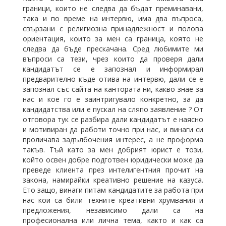
граници, които не следва да бъдат преминавани,
така и по време на интервю, има два въпроса,
свързани с религиозна принадлежност и полова
ориентация, които за мен са граница, която не
следва да бъде прескачана. Сред любимите ми
въпроси са тези, чрез които да проверя дали
кандидатът се е запознал и информирал
предварително къде отива на интервю, дали се е
запознал със сайта на кантората ни, какво знае за
нас и кое го е заинтригувало конкретно, за да
кандидатства или е пускал на сляпо заявление ? От
отговора тук се разбира дали кандидатът е наясно
и мотивиран да работи точно при нас, и винаги си
проличава задълбочения интерес, а не проформа
такъв. Тъй като за мен добрият юрист е този,
който освен добре подготвен юридически може да
преведе клиента през интелигентния прочит на
закона, намирайки креативно решение на казуса.
Ето защо, винаги питам кандидатите за работа при
нас кои са били техните креативни хрумвания и
предложения, независимо дали са на
професионална или лична тема, както и как са