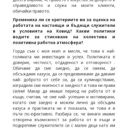
справедливото и служа на моите клиенти,
обичайки правото.
Промениха ли се критериите ви за оценка на
работата на настоящи и бъдещи служители
в условията на Ковид? Какви политики
водите за стиковане на колектива и
позитивна работна атмосфера?
Горда съм с моя екип и мисля, че това е най-
голямата ми инвестиция и успех. Политиката е
доверие, честност, отдаденост и отговорност .
Обичаме да сме заедно, да се смеем, да
обсъждаме казуси, да се предизвикваме да даваме
най- доброто от себе си, да си кулинарстваме,
изградили сме екипност и заедност и това ни прави
силни! Макар да имаше период на работа от в
къщи, считам, че сме най- успешни и мотивирани,
когато сме заедно и можем лично да обсъдим
казуса и практиката ни е показала, че това е в
пъти по-ефективно. Разбира се, че винаги имаме
отворена възможност за работа от в къщи и
подкрепяме служителите си с малки деца като им