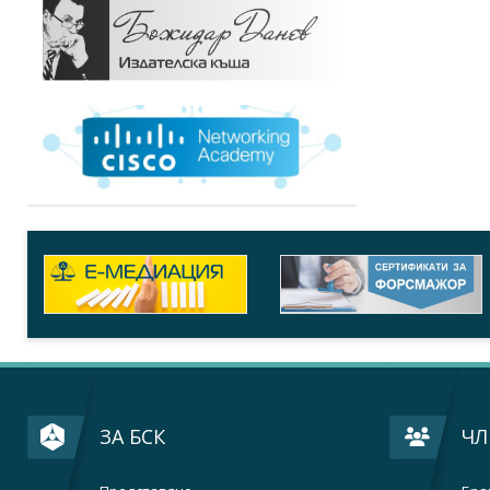
ЗА БСК
ЧЛ