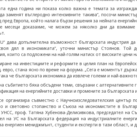
та една година ни показа колко важна е темата за изгражд
да заменят въглеродно интензивните такива“, посочи министър
д пред Европа, който налага бързи решения за нейната енергийн
те месеци доказахме, че можем за няколко дни да взимаме 
ът.
U“ дава допълнителна възможност българската индустрия да с
своя дял в икономиката“, уточни министър Стоянов. Той 
ия, които са подложени на най-голям натиск от високите цени н
иране на инвестициите и реформите в целия план на Европейск
д. евро, стана ясно по време на форума. „Сега е моментът държ
така че българската икономика да извлече големи и най-важното
на събитието бяха обсъдени теми, свързани с алтернативните 
ификация на енергийните доставки и промените за българската 
е организира съвместно с Научноизследователския център по
о и световно стопанство и Съюза на икономистите в Българ
 УНСС, проф. Татяна Хубенова-Делисивкова, председател на С
ел на УС на Българската федерация на индустриалните енерги
за енергиен мениджмънт, студенти и експерти в тази област, и д