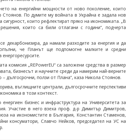
ането на енергийни мощности от ново поколение, които
 Стоянов. По думите му войната в Украйна е задала нов
а сигурност, които рефлектират пряко на икономиката. „В
решения, които са били отлагани с години“, подчерта
е декарбонизира, да намали разходите за енергия и да
допълни, че Планът ще подпомогне малките и средни
а енергоресурсите.
ата комисия „REPowerEU“ са заложени средства в размер
авата, бизнесът и научните среди да намерим най-верните
 – дългосрочни, ползи от Плана“, каза Никола Стоянов.
горива, въглищните централи, дългосрочните перспективи
икономика в този контекст.
 енергиен бизнес и инфраструктура на Университета за
ия. Участие в него взеха проф. д-р Димитър Димитров,
ъюза на икономистите в България, Константин Стаменов,
йни консуматори, Славчо Нейков, председател на УС на
р.