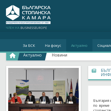
ЧЛЕН НА
BUSINESSEUROPE
За БСК
На фокус
Актуално
Социал
Актуално
Новини
БЪЛГ
ИНФ
България 
по време 
стопанств