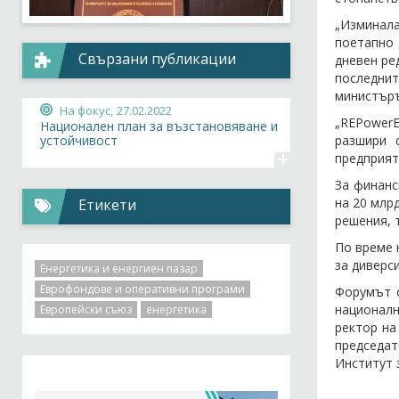
„Изминала
поетапно 
Свързани публикации
дневен ре
последни
министър
На фокус,
27.02.2022
„REPowerE
Национален план за възстановяване и
разшири 
устойчивост
+
предприят
За финанс
на 20 млр
Етикети
решения, 
По време 
за диверс
Енергетика и енергиен пазар
Еврофондове и оперативни програми
Форумът с
националн
Европейски съюз
енергетика
ректор на
председат
Институт 