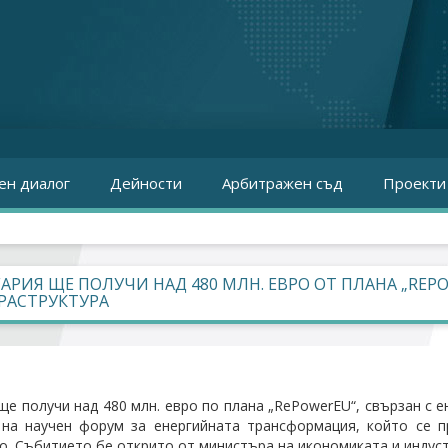
ен диалог
Дейности
Арбитражен съд
Проекти
АРИЯ ЩЕ ПОЛУЧИ НАД 480 МЛН. ЕВРО ОТ ПЛАНА „REP
РАСТРУКТУРА
ще получи над 480 млн. евро по плана „RePowerEU“, свързан с е
на научен форум за енергийната трансформация, който се п
о. Събитието бе открито от министъра на икономиката и индус