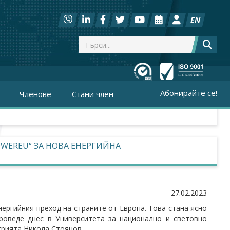
EN
Абонирайте се!
Членове
Стани член
OWEREU“ ЗА НОВА ЕНЕРГИЙНА
27.02.2023
нергийния преход на страните от Европа. Това стана ясно
роведе днес в Университета за национално и световно
трията Никола Стоянов.