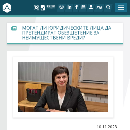
EN
Togg
За БСК
МОГАТ ЛИ ЮРИДИЧЕСКИТЕ ЛИЦА ДА
ПРЕТЕНДИРАТ ОБЕЗЩЕТЕНИЕ ЗА
НЕИМУЩЕСТВЕНИ ВРЕДИ?
На фокус
Актуално
Социален диалог
Дейности
Арбитражен съд
Проекти
10.11.2023
Членове