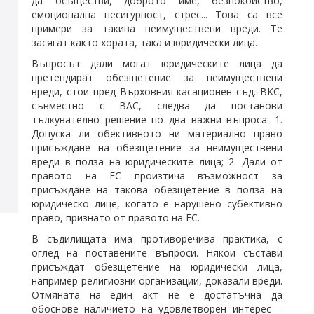
да осъществи, доброто име, безпокойство,
емоционална несигурност, стрес... Това са все
примери за такива неимуществени вреди. Те
засягат както хората, така и юридически лица.
Въпросът дали могат юридическите лица да
претендират обезщетение за неимуществени
вреди, стои пред Върховния касационен съд. ВКС,
съвместно с ВАС, следва да постанови
тълкувателно решение по два важни въпроса: 1.
Допуска ли обективното ни материално право
присъждане на обезщетение за неимуществени
вреди в полза на юридическите лица; 2. Дали от
правото на ЕС произтича възможност за
присъждане на такова обезщетение в полза на
юридическо лице, когато е нарушено субективно
право, признато от правото на ЕС.
В съдилищата има противоречива практика, с
оглед на поставените въпроси. Някои състави
присъждат обезщетение на юридически лица,
например религиозни организации, доказали вреди.
Отмяната на един акт не е достатъчна да
обоснове наличието на удовлетворен интерес –