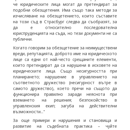
че юридическите лица могат да претендират за
подобни обезщетения. Има също така методи за
изчисляване на обезщетението, които съставите
на този съд в Страсбург следва да съобразят, за
да е относително последователна
юриспруденцията на съда, но тези документи не са
публични.
Когато говорим за обезщетение за неимуществени
вреди, репутацията, доброто име на юридическото
лице са едни от най-често срещаните елементи,
които претендират да са нарушени в исковете на
юридическите лица. Също несигурността при
планирането; нарушение в управлението на
съответното дружество (несигурност вътре в
самото дружество), което пречи на същото да
функционира правилно заради неяснота при
вземането на решения; безпокойство в
управленския екип; загуба на действителни
възможности..."
За още примери и нарушения и становища и
развитие на съдебната практика – чуйте