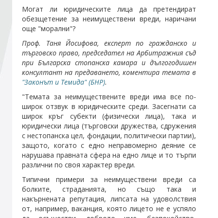
Могат ли юридическите лица да претендират
обезщетение за неимуществени вреди, наричани
Стани член
още "морални"?
Проф. Таня Йосифова, експерт по гражданско и
Абонирайте се!
търговско право, председател на Арбитражния съд
при Българска стопанска камара и дългогодишен
консултант на предаването, коментира темата в
"Законът и Темида" (БНР)
.
"Темата за неимуществените вреди има все по-
широк отзвук в юридическите среди. Засегнати са
широк кръг субекти (физически лица), така и
юридически лица (търговски дружества, сдружения
с нестопанска цел, фондации, политически партии),
защото, когато с едно неправомерно деяние се
нарушава правната сфера на едно лице и то търпи
различни по своя характер вреди.
Типични примери за неимуществени вреди са
болките, страданията, но също така и
накърнената репутация, липсата на удоволствия
от, например, ваканция, която лицето не е успяло