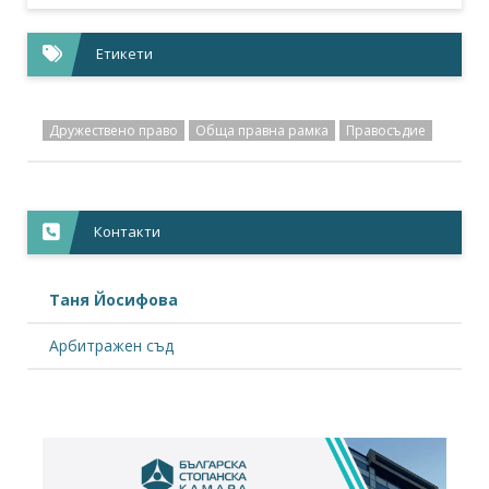
Етикети
Дружествено право
Обща правна рамка
Правосъдие
Контакти
Таня Йосифова
Арбитражен съд