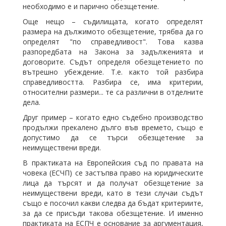
необходимо е и парично обезщетение.
Още нещо – съдилищата, когато определят
размера на дължимото обезщетение, трябва да го
определят "по справедливост". Това казва
разпоредбата на Закона за задълженията и
договорите. Съдът определя обезщетението по
вътрешно убеждение. Т.е. както той разбира
справедливостта. Разбира се, има критерии,
относителни размери... те са различни в отделните
дела.
Друг пример – когато едно съдебно производство
продължи прекалено дълго във времето, също е
допустимо да се търси обезщетение за
неимуществени вреди.
В практиката на Европейския съд по правата на
човека (ЕСЧП) се застъпва право на юридическите
лица да търсят и да получат обезщетение за
неимуществени вреди, като в тези случаи съдът
също е посочил какви следва да бъдат критериите,
за да се присъди такова обезщетение. И именно
практиката на ЕСПЧ е основание за аргументация,