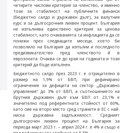
четирите числови критерия за членство, а именно
този за стабилност на публичните финанси
(бюджетно салдо и държавен дълг), за валутния
курс и за дългосрочния лихвен процент. България
не изпълнява единствено критерия за ценова
стабилност, като очакванията са инфлацията да се
понижи през следващите месеци, което би
позволило на България да изпълни и последното
предизвикателство пред членството й в
еврозоната. Очаква се до края на годината и този
критерий да бъде изпълнен.
Бюджетното салдо през 2023 г. е отрицателно в
размер на 1,9% от БВП, при дефинирано
ограничение за дефицита на сектор „Държавно
управление“ до 3% от БВП, а съотношението на
брутния държавен дълг към БВП от 23,1% е
значително под референтната стойност от 60%,
като сме на второ място сред страните в ЕС с най-
ниска държавна задлъжнялост. Средният
дългосрочен лихвен процент на България за
периода март 2023 г. – април 2024 г. е 4% и също е
под референтната стойност от 5,5%.