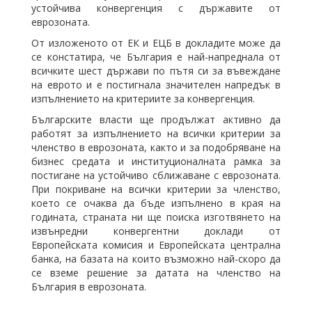
устойчива конвергенция с държавите от
еврозоната.
От изложеното от ЕК и ЕЦБ в докладите може да
се констатира, че България е най-напреднала от
всичките шест държави по пътя си за въвеждане
на еврото и е постигнала значителен напредък в
изпълнението на критериите за конвергенция.
Българските власти ще продължат активно да
работят за изпълнението на всички критерии за
членство в еврозоната, както и за подобряване на
бизнес средата и институционалната рамка за
постигане на устойчиво сближаване с еврозоната.
При покриване на всички критерии за членство,
което се очаква да бъде изпълнено в края на
годината, страната ни ще поиска изготвянето на
извънредни конвергентни доклади от
Европейската комисия и Европейската централна
банка, на базата на които възможно най-скоро да
се вземе решение за датата на членство на
България в еврозоната.