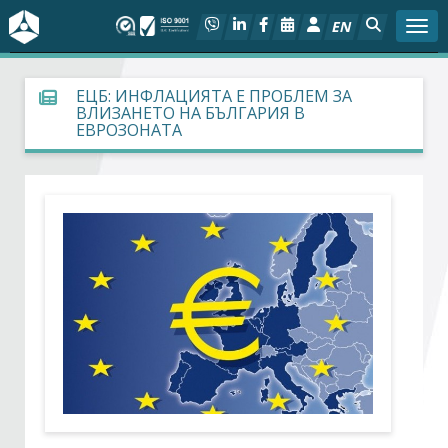
EN
Togg
За БСК
ЕЦБ: ИНФЛАЦИЯТА Е ПРОБЛЕМ ЗА
ВЛИЗАНЕТО НА БЪЛГАРИЯ В
ЕВРОЗОНАТА
На фокус
Актуално
Социален диалог
Дейности
Арбитражен съд
Проекти
Членове