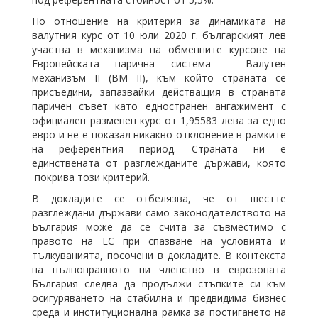
По отношение на критерия за динамиката на
валутния курс от 10 юли 2020 г. българският лев
участва в механизма на обменните курсове на
Европейската парична система - Валутен
механизъм II (ВМ II), към който страната се
присъедини, запазвайки действащия в страната
паричен съвет като едностранен ангажимент с
официален разменен курс от 1,95583 лева за едно
евро и не е показал никакво отклонение в рамките
на референтния период. Страната ни е
единствената от разглежданите държави, която
покрива този критерий.
В докладите се отбелязва, че от шестте
разглеждани държави само законодателството на
България може да се счита за съвместимо с
правото на ЕС при спазване на условията и
тълкуванията, посочени в докладите. В контекста
на пълноправното ни членство в еврозоната
България следва да продължи стъпките си към
осигуряването на стабилна и предвидима бизнес
среда и институционална рамка за постигането на