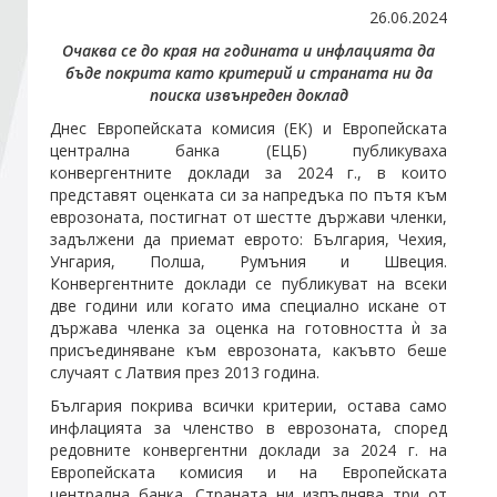
26.06.2024
Очаква се до края на годината и инфлацията да
Стани член
бъде покрита като критерий и страната ни да
поиска извънреден доклад
Абонирайте се!
Днес Европейската комисия (ЕК) и Европейската
централна банка (ЕЦБ) публикуваха
конвергентните доклади за 2024 г., в които
представят оценката си за напредъка по пътя към
еврозоната, постигнат от шестте държави членки,
задължени да приемат еврото: България, Чехия,
Унгария, Полша, Румъния и Швеция.
Конвергентните доклади се публикуват на всеки
две години или когато има специално искане от
държава членка за оценка на готовността ѝ за
присъединяване към еврозоната, какъвто беше
случаят с Латвия през 2013 година.
България покрива всички критерии, остава само
инфлацията за членство в еврозоната, според
редовните конвергентни доклади за 2024 г. на
Европейската комисия и на Европейската
централна банка. Страната ни изпълнява три от