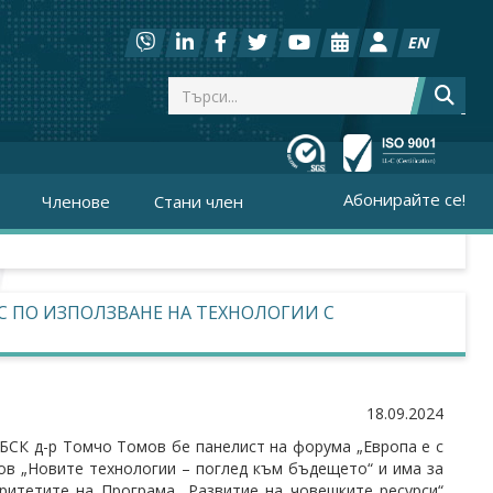
EN
Абонирайте се!
Членове
Стани член
С ПО ИЗПОЛЗВАНЕ НА ТЕХНОЛОГИИ С
18.09.2024
БСК д-р Томчо Томов бе панелист на форума „Европа е с
лов „Новите технологии – поглед към бъдещето“ и има за
ритетите на Програма „Развитие на човешките ресурси“