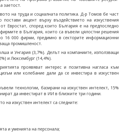
а заетост.
ото на труда и социалната политика. Д-р Томов бе част
то постави акцент върху въздействието на изкуствения
 от Евростат, според които България е на предпоследно
а фирмите в България, които са въвели цялостни решения
оло 16 000 фирми, предимно в секторите информационни
отваща промишленост.
Полша и Унгария (3,7%). Делът на компаниите, използващи
2%) и Люксембург (14,4%).
приятията проявяват интерес и позитивна нагласа към
цизъм или колебание дали да се инвестира в изкуствен
въвели технологии, базирани на изкуствен интелект, 15%
нират да инвестират в ИИ в близките три години.
о на изкуствен интелект са следните:
ята и уменията на персонала;