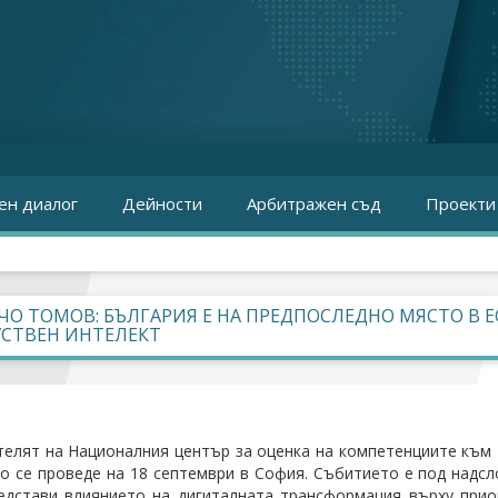
ен диалог
Дейности
Арбитражен съд
Проекти
О ТОМОВ: БЪЛГАРИЯ Е НА ПРЕДПОСЛЕДНО МЯСТО В Е
УСТВЕН ИНТЕЛЕКТ
елят на Националния център за оценка на компетенциите към 
то се проведе на 18 септември в София. Събитието е под надс
едстави влиянието на дигиталната трансформация върху прио