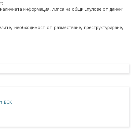
т;
наличната информация, липса на общи „пулове от данни“
елите, необходимост от разместване, преструктуриране,
т БСК