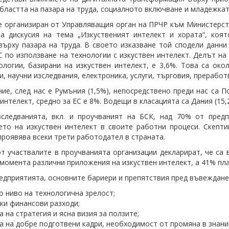
областта на пазара на труда, социалното включване и младежкат
 организиран от Управляващия орган на ПРЧР към Министерств
а дискусия на тема „Изкуственият интелект и хората“, коя
върху пазара на труда. В своето изказване той сподели данни
С по използване на технологии с изкуствен интелект. Делът н
ологии, базирани на изкуствен интелект, е 3,6%. Това са ок
и, научни изследвания, електроника, услуги, търговия, прераб
ние, след нас е Румъния (1,5%), непосредствено преди нас са 
интелект, средно за ЕС е 8%. Водещи в класацията са Дания (15,
зследванията, вкл. и проучваният на БСК, над 70% от пред
то на изкуствен интелект в своите работни процеси. Скепти
проявява всеки трети работодател в страната.
т участвалите в проучванията организации декларират, че са 
 момента различни приложения на изкуствен интелект, а 41% пла
едприятията, основните бариери и препятствия пред въвежданет
о ниво на технологична зрелост;
ки финансови разходи;
а на стратегия и ясна визия за ползите;
а на добре подготвени кадри, необходимост от промяна в знани