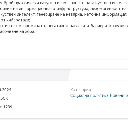
м брой практически казуси в използването на изкуствен интелек
ояние на информационната инфраструктура, нехомогенност на 
зкуствен интелект; генериране на невярна, неточна информация;
 от кибератаки;
отива към промяната, негативни нагласи и бариери в служит
асочване на хора.
9.2024
Категории
Социална политика
Новини о
:
БСК
о:
1239