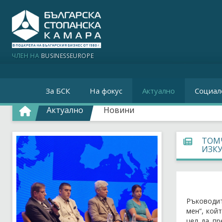
ЧЛЕН НА
BUSINESSEUROPE
За БСК
На фокус
Актуално
Социал
Актуално
Новини
ТОМЧ
ИЗК
Ръководит
мен“, кой
цел да пр