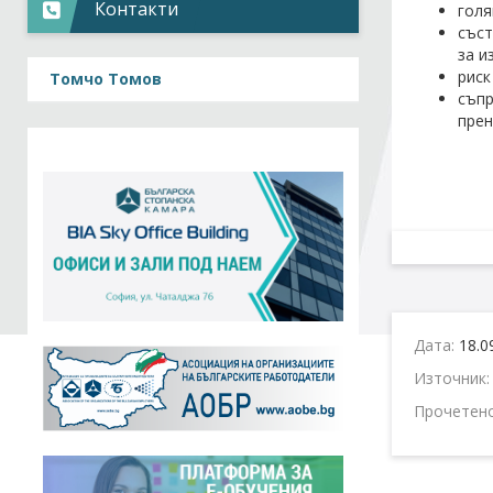
Контакти
голя
съст
за и
риск
Томчо Томов
съпр
прен
Дата:
18.0
Източник
Прочетен