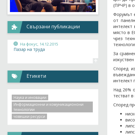
(ПРЧР) в 
Форумът е
от панелн
Свързани публикации
интелект 
място в Е
чрез техн
На фокус,
14.12.2015
технологи
Пазар на труда
За сравне
+
изкуствен 
Според и
въвеждане
Етикети
интелект 
Над 26% о
тестват в
Наука и иновации
Информационни и комуникационони
Според пр
технологии
ниск
човешки ресурси
висо
липс
липс