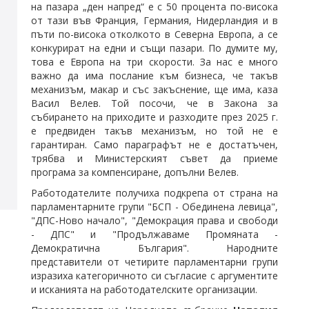
на пазара „ден напред“ е с 50 процента по-висока
от тази във Франция, Германия, Нидерландия и в
пъти по-висока отколкото в Северна Европа, а се
конкурират на едни и същи пазари. По думите му,
това е Европа на три скорости. За нас е много
важно да има послание към бизнеса, че такъв
механизъм, макар и със закъснение, ще има, каза
Васил Велев. Той посочи, че в Закона за
събирането на приходите и разходите през 2025 г.
е предвиден такъв механизъм, но той не е
гарантиран. Само параграфът не е достатъчен,
трябва и Министерският съвет да приеме
програма за компенсиране, допълни Велев.
Работодателите получиха подкрепа от страна на
парламентарните групи "БСП - Обединена левица",
"ДПС-Ново начало", "Демокрация права и свободи
- ДПС" и "Продължаваме Промяната -
Демократична България". Народните
представители от четирите парламентарни групи
изразиха категоричното си съгласие с аргументите
и исканията на работодателските организации.