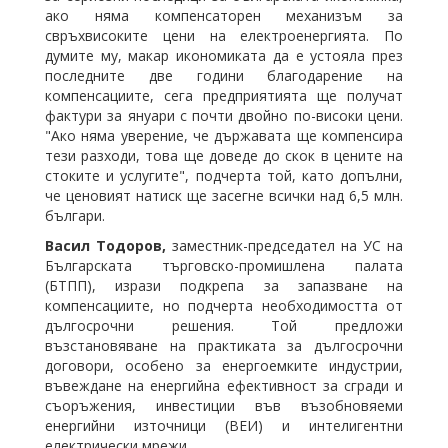
ако няма компенсаторен механизъм за
свръхвисоките цени на електроенергията. По
думите му, макар икономиката да е устояла през
последните две години благодарение на
компенсациите, сега предприятията ще получат
фактури за януари с почти двойно по-високи цени.
"Ако няма уверение, че държавата ще компенсира
тези разходи, това ще доведе до скок в цените на
стоките и услугите", подчерта той, като допълни,
че ценовият натиск ще засегне всички над 6,5 млн.
българи.
Васил Тодоров,
заместник-председател на УС на
Българската търговско-промишлена палата
(БТПП), изрази подкрепа за запазване на
компенсациите, но подчерта необходимостта от
дългосрочни решения. Той предложи
възстановяване на практиката за дългосрочни
договори, особено за енергоемките индустрии,
въвеждане на енергийна ефективност за сгради и
съоръжения, инвестиции във възобновяеми
енергийни източници (ВЕИ) и интелигентни
електрически мрежи.