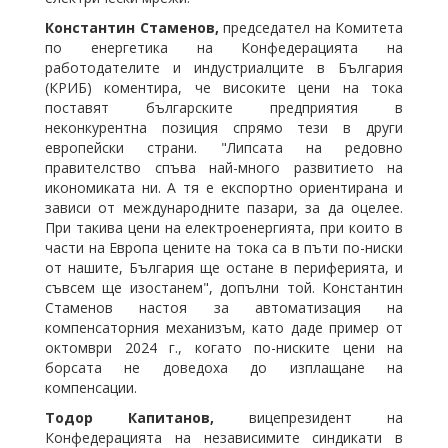
Константин Стаменов,
председател на Комитета
по енергетика на Конфедерацията на
работодателите и индустриалците в България
(КРИБ) коментира, че високите цени на тока
поставят българските предприятия в
неконкурентна позиция спрямо тези в други
европейски страни. "Липсата на редовно
правителство спъва най-много развитието на
икономиката ни. А тя е експортно ориентирана и
зависи от международните пазари, за да оцелее.
При такива цени на електроенергията, при които в
части на Европа цените на тока са в пъти по-ниски
от нашите, България ще остане в периферията, и
съвсем ще изостанем", допълни той. Константин
Стаменов настоя за автоматизация на
компенсаторния механизъм, като даде пример от
октомври 2024 г., когато по-ниските цени на
борсата не доведоха до изплащане на
компенсации.
Тодор Капитанов,
вицепрезидент на
Конфедерацията на независимите синдикати в