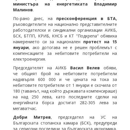
министъра на енергетиката Владимир
Малинов
.
По-рано днес, на
пресконференция в БТА,
ръководителите на национално представителните
работодателски и синдикални организации АИКБ,
БСК, БТПП, КРИБ, КНСБ и КТ "Подкрепа" обявиха
намерението си за национален
протест на 15
януари
, ако дотогава не е решен проблемът с
компенсациите за небитовите потребители на
електроенергия.
Председателят на АИКБ
Васил Велев
обяви,
че общият брой на небитовите потребители
надхвърля 600 000 и че цената на тока за
небитовите потребители от 1 януари е скочила от
180 (таванът, над който държавата компенсираше)
на над 250 лева, като последните сделки на
енергийната борса достигат 282-305 лева за
мегаватчас.
Добри Митрев
, председател на УС на
Българската стопанска камара (БСК), предупреди
за сериозни последици за българската икономика,