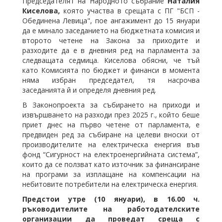
Председателят на Народното събрание
Наталия
Киселова,
която участва в срещата с ПГ "БСП -
Обединена Левица", пое ангажимент до 15 януари
да е минало заседанието на бюджетната комисия и
второто четене на Закона за приходите и
разходите да е в дневния ред на парламента за
следващата седмица. Киселова обясни, че тъй
като Комисията по бюджет и финанси в момента
няма избран председател, тя насрочва
заседанията й и определя дневния ред.
В Законопроекта за събирането на приходи и
извършването на разходи през 2025 г., който беше
приет днес на първо четене от парламента, е
предвиден ред за събиране на целеви вноски от
производителите на електрическа енергия във
фонд “Сигурност на електроенергийната система”,
които да се ползват като източник за финансиране
на програми за изплащане на компенсации на
небитовите потребители на електрическа енергия.
Предстои утре (10 януари), в 16.00 ч.
ръководителите на работодателските
организации да проведат среща с