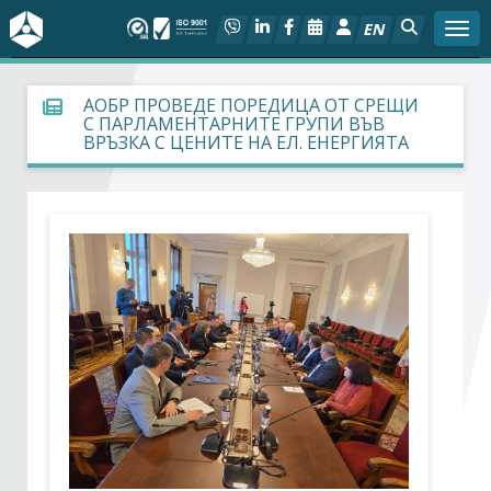
EN
Togg
За БСК
АОБР ПРОВЕДЕ ПОРЕДИЦА ОТ СРЕЩИ
С ПАРЛАМЕНТАРНИТЕ ГРУПИ ВЪВ
ВРЪЗКА С ЦЕНИТЕ НА ЕЛ. ЕНЕРГИЯТА
На фокус
Актуално
Социален диалог
Дейности
Арбитражен съд
Проекти
Членове