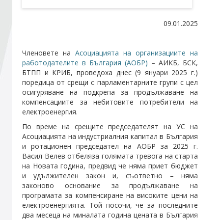
09.01.2025
Стани член
Абонирайте се!
Членовете на
Асоциацията на организациите на
работодателите в България (АОБР)
– АИКБ, БСК,
БТПП и КРИБ, проведоха днес (9 януари 2025 г.)
поредица от срещи с парламентарните групи с цел
осигуряване на подкрепа за продължаване на
компенсациите за небитовите потребители на
електроенергия.
По време на срещите председателят на УС на
Асоциацията на индустриалния капитал в България
и ротационен председател на АОБР за 2025 г.
Васил Велев отбеляза голямата тревога на старта
на Новата година, предвид че няма приет бюджет
и удължителен закон и, съответно – няма
законово основание за продължаване на
програмата за компенсиране на високите цени на
електроенергията. Той посочи, че за последните
два месеца на миналата година цената в България