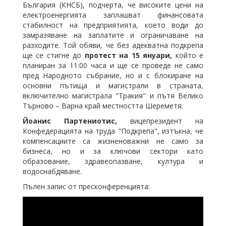
България (КНСБ), подчерта, че високите цени на
електроенергията заплашват финансовата
стабилност на предприятията, което води до
замразяване на заплатите и ограничаване на
разходите. Той обяви, че без адекватна подкрепа
ще се стигне до
протест на 15 януари,
който е
планиран за 11:00 часа и ще се проведе не само
пред Народното събрание, но и с блокиране на
основни пътища и магистрали в страната,
включително магистрала "Тракия" и пътя Велико
Търново – Варна край местността Шереметя.
Йоанис Партениотис,
вицепрезидент на
Конфедерацията на труда "Подкрепа", изтъкна, че
компенсациите са жизненоважни не само за
бизнеса, но и за ключови сектори като
образование, здравеопазване, култура и
водоснабдяване.
Пълен запис от пресконференцията: