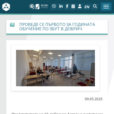
EN
Togg
За БСК
ПРОВЕДЕ СЕ ПЪРВОТО ЗА ГОДИНАТА
ОБУЧЕНИЕ ПО ЗБУТ В ДОБРИЧ
На фокус
Актуално
Социален диалог
Дейности
Арбитражен съд
09.05.2025
Проекти
Членове