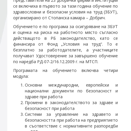
Представители на 23 добрички фирми и институции
се включиха в първото за тази година обучение по
здравословни и безопасни условия на труд (ЗБУТ),
Стани член
организирано от Стопанска камара – Добрич.
Обучението е по програма за осигуряване на ЗБУТ
Абонирайте се!
и оценка на риска на работното място съгласно
действащото в РБ законодателство, като се
финансира от Фонд „Условия на труд“. То е
безплатно за работодателите, а участниците
получават Удостоверение за завършено обучение
по наредба РД-07-2/16.12.2009 г. на МТСП.
Програмата на обучението включва четири
модула:
Основни международни, европейски и
национални документи по безопасност и
здраве при работа
Промени в законодателството за здраве и
безопасност при работа
Системи за управление на здравето и
безопасността при работа на предприятието
в съответствие с нормативните разпоредби