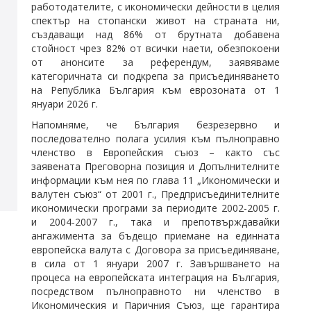
работодателите, с икономически дейности в целия
спектър на стопански живот на страната ни,
създаващи над 86% от брутната добавена
стойност чрез 82% от всички наети, обезпокоени
от анонсите за референдум, заявяваме
категоричната си подкрепа за присъединяването
на Република България към еврозоната от 1
януари 2026 г.
Напомняме, че България безрезервно и
последователно полага усилия към пълноправно
членство в Европейския съюз – както със
заявената Преговорна позиция и Допълнителните
информации към нея по глава 11 „Икономически и
валутен съюз“ от 2001 г., Предприсъединителните
икономически програми за периодите 2002-2005 г.
и 2004-2007 г., така и препотвърждавайки
ангажимента за бъдещо приемане на единната
европейска валута с Договора за присъединяване,
в сила от 1 януари 2007 г. Завършването на
процеса на европейската интеграция на България,
посредством пълноправното ни членство в
Икономическия и Паричния Съюз, ще гарантира