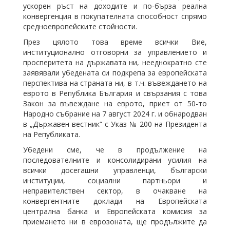
ускорен ръст на доходите и по-бърза реална
конвергенция в покупателната способност спрямо
средноевропейските стойности.
През цялото това време всички Вие,
институционално отговорни за управлението и
просперитета на държавата ни, нееднократно сте
заявявали убедената си подкрепа за европейската
перспектива на страната ни, в т.ч. въвеждането на
еврото в Република България и свързания с това
Закон за въвеждане на еврото, приет от 50-то
Народно събрание на 7 август 2024 г. и обнародван
в „Държавен вестник“ с Указ № 200 на Президента
на Републиката.
Убедени сме, че в продължение на
последователните и консолидирани усилия на
всички досегашни управленци, български
институции, социални партньори и
неправителствен сектор, в очакване на
конвергентните доклади на Европейската
централна банка и Европейската комисия за
приемането ни в еврозоната, ще продължите да