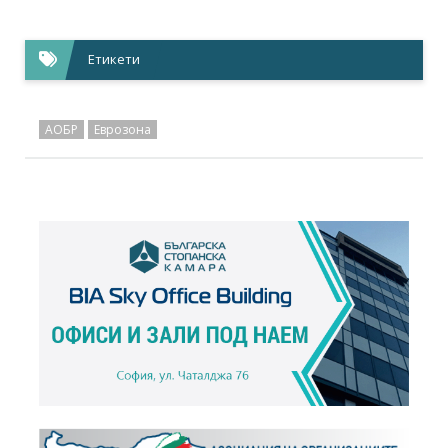
Етикети
АОБР
Еврозона