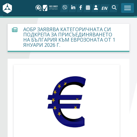
EN
Togg
За БСК
АОБР ЗАЯВЯВА КАТЕГОРИЧНАТА СИ
ПОДКРЕПА ЗА ПРИСЪЕДИНЯВАНЕТО
НА БЪЛГАРИЯ КЪМ ЕВРОЗОНАТА ОТ 1
На фокус
ЯНУАРИ 2026 Г.
Актуално
Социален диалог
Дейности
Арбитражен съд
Проекти
Членове