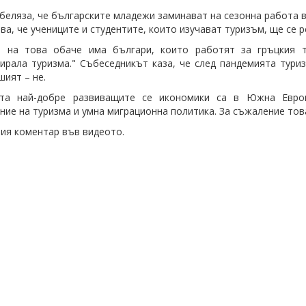
беляза, че българските младежи заминават на сезонна работа в
рва, че учениците и студентите, които изучават туризъм, ще се 
а на това обаче има българи, които работят за гръцкия т
ирала туризма." Събеседникът каза, че след пандемията тури
шият – не.
та най-добре развиващите се икономики са в Южна Европ
ние на туризма и умна миграционна политика. За съжаление това
ия коментар във видеото.