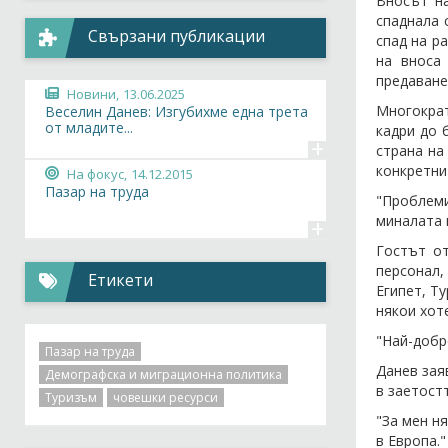
Вносът на
спаднала 
Свързани публикации
спад на р
на вноса
предаван
Новини,
13.06.2025
Многократ
Веселин Данев: Изгубихме една трета
от младите...
кадри до 
+
страна на
конкретни
На фокус,
14.12.2015
Пазар на труда
"Проблеми
миналата 
+
Гостът от
персонал,
Етикети
Египет, Т
някои хот
"Най-добр
Пазар на труда
Данев зая
Демографска и миграционна политика
в заетостт
Туризъм
човешки ресурси
"За мен н
в Европа."