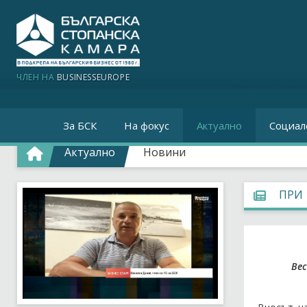
ЧЛЕН НА
BUSINESSEUROPE
За БСК
На фокус
Актуално
Социал
Актуално
Новини
ПРИ 
Вес