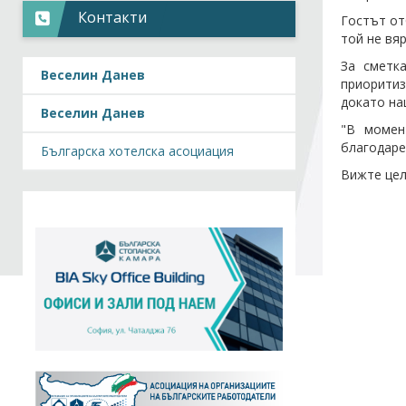
Контакти
Гостът от
той не вя
За сметк
Веселин Данев
приоритиз
докато на
Веселин Данев
"В момен
благодаре
Българска хотелска асоциация
Вижте цел