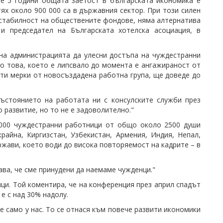
те 5 години общата заетост в българската икономика е
тях около 900 000 са в държавния сектор. При този силен
 стабилност на обществените фондове, няма алтернатива
и председател на Българската хотелска асоциация, в
на администрацията да улесни достъпа на чуждестранни
но това, което е липсвало до момента е ангажираност от
иети мерки от новосъздадена работна група, ще доведе до
ъстоянието на работата ни с консулските служби през
 развитие, но то не е задоволително."
 1000 чуждестранни работници от общо около 2500 души
айна, Киргизстан, Узбекистан, Армения, Индия, Непал,
ржави, което води до висока повторяемост на кадрите – в
ава, че сме принудени да наемаме чужденци."
нци. Той коментира, че на конференция през април спадът
 е с над 30% надолу.
е само у нас. То се отнася към повече развити икономики