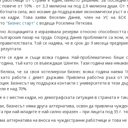
 работници от страни е единственото решение. За последни
с повече от 10% - от 3,3 милиона на под 2,9 милиона души. От 
аботната сила, ако искаме да поддържаме икономически ръст и
 на кадри. Това заяви Веселин Данев, член на УС на
БСК
ето
"Бизнес старт"
с водеща Роселина Петкова.
но Асоциацията е изразявала резерви относно способността 
българския пазар на труда. Според Данев проблемите са ясни, 
 правителствата. Той се надява, че в срок до 9 месеца предпр
 резултати.
те се едни и същи всяка година. Най-проблематично беше с
година, тъй като се въвеждаше Шенген. Тази година има някакво
беляза, че за своя хотелиерски бизнес всяка година наема
 като работи с девет държави. Привлича работна ръка от Укр
урция. Бизнесът му поддържа контакти с университети в тези дъ
ели е над 70%.
е е с местни кадри, но демографската ситуация в страната е так
ви, бизнесът няма друга алтернатива, освен да привлича чужде
а при най-младите е най-силно изразен – при лицата под 35 г. тя
яма алтернатива на вноса на чуждестранни работници и това не 