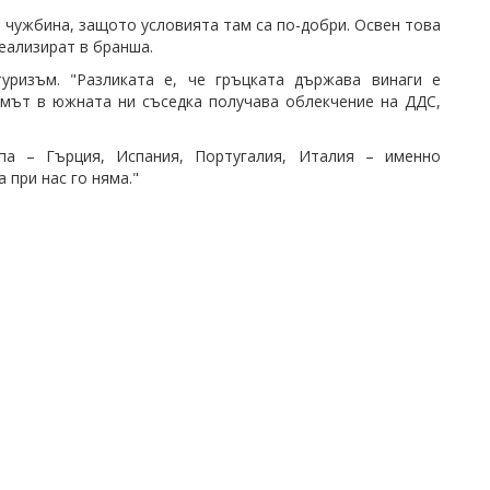
 чужбина, защото условията там са по-добри. Освен това
реализират в бранша.
уризъм. "Разликата е, че гръцката държава винаги е
змът в южната ни съседка получава облекчение на ДДС,
а – Гърция, Испания, Португалия, Италия – именно
 при нас го няма."