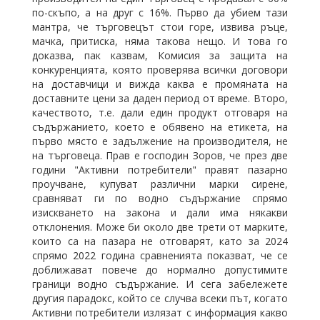
по-скъпо, а на друг с 16%. Първо да убием тази
мантра, че търговецът стои горе, извива ръце,
мачка, притиска, няма такова нещо. И това го
доказва, пак казвам, Комисия за защита на
конкуренцията, която проверява всички договори
на доставчици и вижда каква е промяната на
доставните цени за даден период от време. Второ,
качеството, т.е. дали един продукт отговаря на
съдържанието, което е обявено на етикета, на
първо място е задължение на производителя, не
на търговеца. Прав е господин Зоров, че през две
години "Активни потребители" правят пазарно
проучване, купуват различни марки сирене,
сравняват ги по водно съдържание спрямо
изискването на закона и дали има някакви
отклонения. Може би около две трети от марките,
които са на пазара не отговарят, като за 2024
спрямо 2022 година сравненията показват, че се
доближават повече до нормално допустимите
граници водно съдържание. И сега забележете
другия парадокс, който се случва всеки път, когато
Активни потребители излязат с информация какво