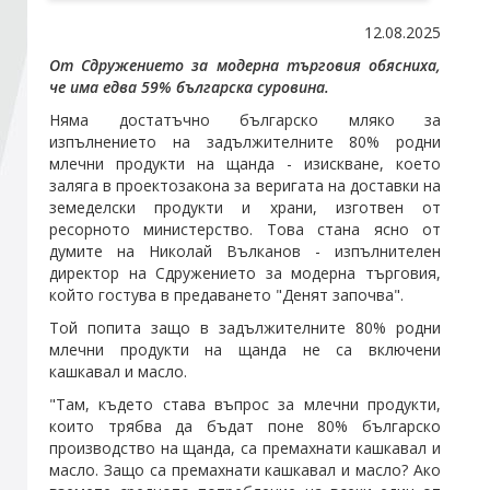
12.08.2025
Стани член
От Сдружението за модерна търговия обясниха,
че има едва 59% българска суровина.
Абонирайте се!
Няма достатъчно българско мляко за
изпълнението на задължителните 80% родни
млечни продукти на щанда - изискване, което
заляга в проектозакона за веригата на доставки на
земеделски продукти и храни, изготвен от
ресорното министерство. Това стана ясно от
думите на Николай Вълканов - изпълнителен
директор на Сдружението за модерна търговия,
който гостува в предаването "Денят започва".
Той попита защо в задължителните 80% родни
млечни продукти на щанда не са включени
кашкавал и масло.
"Там, където става въпрос за млечни продукти,
които трябва да бъдат поне 80% българско
производство на щанда, са премахнати кашкавал и
масло. Защо са премахнати кашкавал и масло? Ако