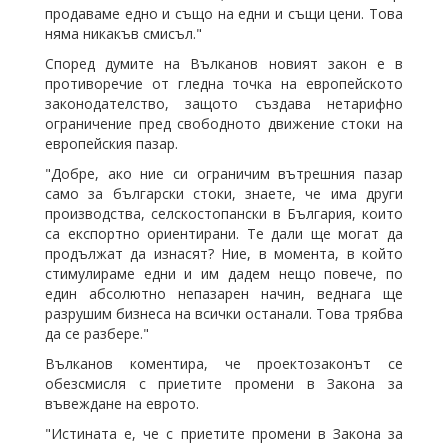
продаваме едно и също на едни и същи цени. Това
няма никакъв смисъл."
Според думите на Вълканов новият закон е в
противоречие от гледна точка на европейското
законодателство, защото създава нетарифно
ограничение пред свободното движение стоки на
европейския пазар.
"Добре, ако ние си ограничим вътрешния пазар
само за български стоки, знаете, че има други
производства, селскостопански в България, които
са експортно ориентирани. Те дали ще могат да
продължат да изнасят? Ние, в момента, в който
стимулираме едни и им дадем нещо повече, по
един абсолютно непазарен начин, веднага ще
разрушим бизнеса на всички останали. Това трябва
да се разбере."
Вълканов коментира, че проектозаконът се
обезсмисля с приетите промени в Закона за
въвеждане на еврото.
"Истината е, че с приетите промени в Закона за