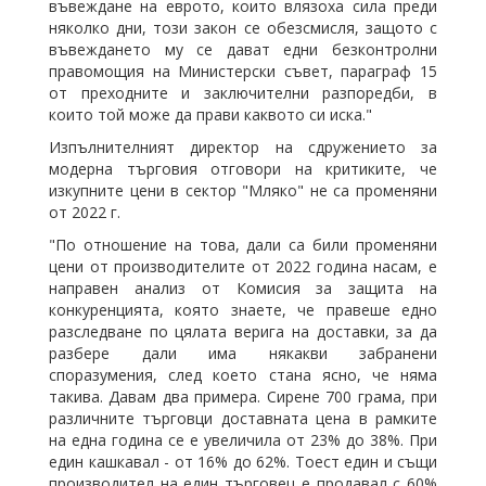
въвеждане на еврото, които влязоха сила преди
няколко дни, този закон се обезсмисля, защото с
въвеждането му се дават едни безконтролни
правомощия на Министерски съвет, параграф 15
от преходните и заключителни разпоредби, в
които той може да прави каквото си иска."
Изпълнителният директор на сдружението за
модерна търговия отговори на критиките, че
изкупните цени в сектор "Мляко" не са променяни
от 2022 г.
"По отношение на това, дали са били променяни
цени от производителите от 2022 година насам, е
направен анализ от Комисия за защита на
конкуренцията, която знаете, че правеше едно
разследване по цялата верига на доставки, за да
разбере дали има някакви забранени
споразумения, след което стана ясно, че няма
такива. Давам два примера. Сирене 700 грама, при
различните търговци доставната цена в рамките
на една година се е увеличила от 23% до 38%. При
един кашкавал - от 16% до 62%. Тоест един и същи
производител на един търговец е продавал с 60%