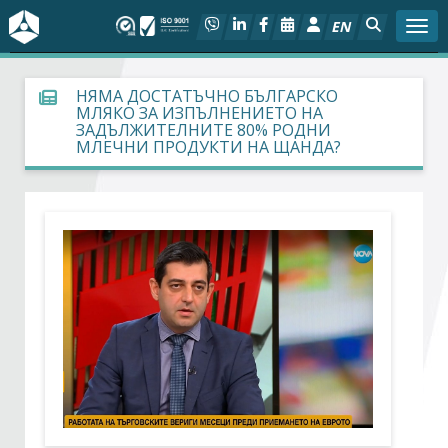
EN
Togg
За БСК
НЯМА ДОСТАТЪЧНО БЪЛГАРСКО
МЛЯКО ЗА ИЗПЪЛНЕНИЕТО НА
ЗАДЪЛЖИТЕЛНИТЕ 80% РОДНИ
На фокус
МЛЕЧНИ ПРОДУКТИ НА ЩАНДА?
Актуално
Социален диалог
Дейности
Арбитражен съд
Проекти
Членове