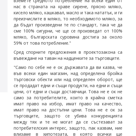
вземете средното потребление на всеки един от
нас в страната на краве сирене, прясно мляко,
кисело мляко, кашкавал, масло и така нататък, и ги
преизчислите в мляко, то необходимото мляко, за
да бъдат произведени те по стандарт, така че да
сме 100% сигурни, че ще се произведат от 100%
мляко, българската суровина достига за около
59% от това потребление."
Сред спорните предложения в проектозакона са
въвеждане на таван на надценките за търговците.
"Само по себе не е ок държавата да ви казва, че
във всеки един магазин, над определена бройка
търговски обекти или над определен оборот, ще
се продадат едни и същи продукти, на едни и същи
цени, от едни и същи доставчици. Това не е ок не
само за потребителите, които в крайна сметка
имат право на избор, имат право на качество,
имат право на достъпни цени. Това не е ок за
търговците, защото се убива конкуренцията
между тях и те не могат да се състезават за
потребителския интерес, защото, пак казвам, ние
влизаме в хипотезата, в която всички ще