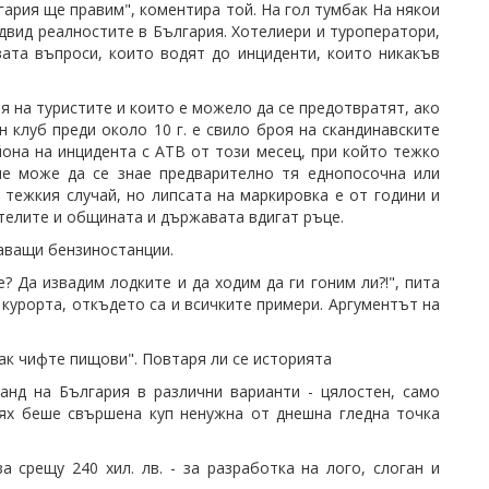
ария ще правим", коментира той. На гол тумбак На някои
двид реалностите в България. Хотелиери и туроператори,
ата въпроси, които водят до инциденти, които никакъв
оя на туристите и които е можело да се предотвратят, ако
 клуб преди около 10 г. е свило броя на скандинавските
йона на инцидента с АТВ от този месец, при който тежко
 не може да се знае предварително тя еднопосочна или
 тежкия случай, но липсата на маркировка е от години и
хотелите и общината и държавата вдигат ръце.
лаващи бензиностанции.
? Да извадим лодките и да ходим да ги гоним ли?!", пита
 курорта, откъдето са и всичките примери. Аргументът на
ак чифте пищови". Повтаря ли се историята
анд на България в различни варианти - цялостен, само
тях беше свършена куп ненужна от днешна гледна точка
а срещу 240 хил. лв. - за разработка на лого, слоган и