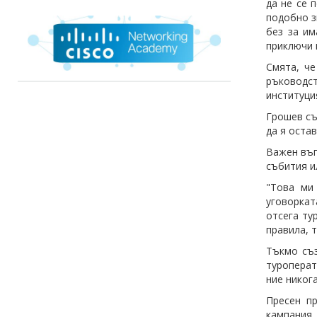
да не се 
подобно з
без за им
приключи 
Смята, че
ръководст
институци
Грошев съ
да я остав
Важен въп
събития и
"Това ми
уговорка
отсега ту
правила, 
Тъкмо съз
туроперат
ние никог
Пресен пр
кампания