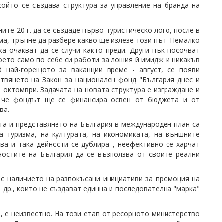
който се създава структура за управление на бранда на
ите 20 г. да се създаде първо туристическо лого, после в
зма, тръпне да разбере какво ще излезе този път. Немалко
ка очакват да се случи както преди. Други пък посочват
оето само по себе си работи за лошия й имидж и никакъв
 най-горещото за ваканции време - август, се появи
твянето на Зaкон за национален фонд "България днес и
 октомври. Задачата на новата структура е изграждане и
и че фондът ще се финансира освен от бюджета и от
ва.
та и представянето на България в международен план са
а туризма, на културата, на икономиката, на външните
ва и така дейности се дублират, неефективно се харчат
ностите на България да се възползва от своите реални
с наличието на разпокъсани инициативи за промоция на
и др., които не създават единна и последователна "марка"
, е неизвестно. На този етап от ресорното министерство