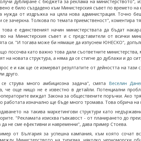
получи дублиране с бюджета за реклама на министерството", и
вено е било създадено към Министерския съвет по времето на к
а нужда от издръжка на цяла нова администрация. Точно бе
и се зачеркна. Толкова по темата приемственост", коментира тя
 това е единственият начин министерствата да бъдат накар
во на Министерския съвет и с представители от всички мин
ята си. "И тогава може би нямаше да изпуснем ЮНЕСКО", допълв
що посочва като важно това дали съответните министерства, м
ят на новата структура, а няма да се стигне до дублажи и до сит
рос е и как ще се измерват резултатите от дейността на тази с
ли друго.
 се струва много амбициозна задача", смята
Веселин Дане
та, че още нищо не е известно в детайли. Потенциални про
роператорите виждат Закона за обществените поръчки. Ако тря
то работата изначално ще бъде много тромава. Това обрича на 
даването на такива маркетингови структури като недържавн
орите. "Рекламата изисква гъвкавост - от планирането до преи
а да не сме ефективни и навременни", дава пример Стоева.
имер от България за успешна кампания, към която сочат вс
 между Министерството на туризма, няколко черноморски об