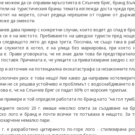
не можем да си оправим мръсотията в Слънчев бряг, бранд Бълг
тели на туристическия бранш темата изглежда доста чужда пре
отят на морето, сочат редица нерешени от години от държав
може да омекоти.
анев дава пример с конкретни случаи, които водят до спад в бр
 си е на мястото. Пребиването на шведски туристи пред нощен
а следващото лято до една трета. Посочва, че също така в ра
и служител в хотел, е на улица без маркировка, при което
а е. Прави уговорката, че не знае дали това би предотвратило
я поставя. Причината е, че улиците са приватизирани заедно с 
ер и източник на потенциална екокатастрафа са незаконните п
ологичен риск е това нещо! Ние какво да направим хотелиерите
дини не се решава устойчиво и проблемът с водоснабдяването в
това е, че на Слънчев бряг се падат 60% от морския туризъм.
зи примери и той определя работата по бранд като "на гол тумб
едните около 20 г. имаше няколко опита за създаване на бр
ско лого и бранд и почти всички те потъваха в нищото. За 
похарчени немалко пари.
 г. е разработено цитираното по-горе лого - стилизирана роз