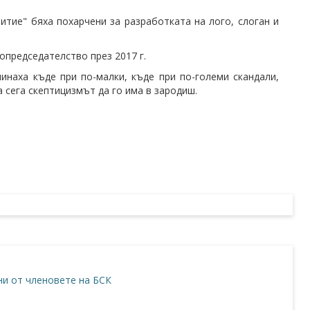
витие" бяха похарчени за разработката на лого, слоган и
ропредседателство през 2017 г.
инаха къде при по-малки, къде при по-големи скандали,
 сега скептицизмът да го има в зародиш.
и от членовете на БСК