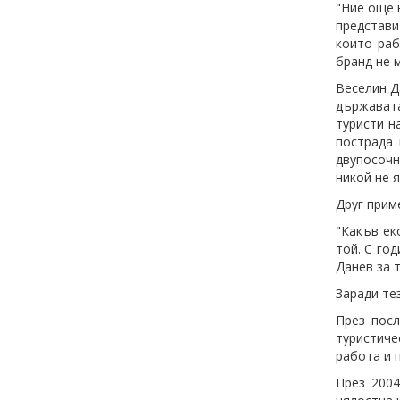
"Ние още 
представи
които раб
бранд не 
Веселин Д
държавата
туристи н
пострада 
двупосочн
никой не 
Друг прим
"Какъв ек
той. С го
Данев за 
Заради те
През посл
туристиче
работа и 
През 2004