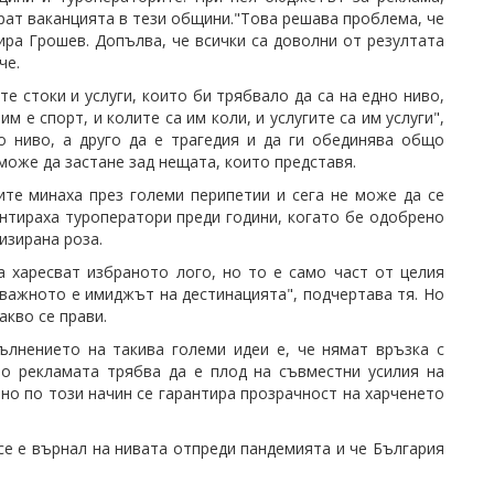
рат ваканцията в тези общини."Това решава проблема, че
тира Грошев. Допълва, че всички са доволни от резултата
че.
е стоки и услуги, които би трябвало да са на едно ниво,
м е спорт, и колите са им коли, и услугите са им услуги",
о ниво, а друго да е трагедия и да ги обединява общо
може да застане зад нещата, които представя.
ите минаха през големи перипетии и сега не може да се
ентираха туроператори преди години, когато бе одобрено
изирана роза.
а харесват избраното лого, но то е само част от целия
й-важното е имиджът на дестинацията", подчертава тя. Но
акво се прави.
ълнението на такива големи идеи е, че нямат връзка с
но рекламата трябва да е плод на съвместни усилия на
но по този начин се гарантира прозрачност на харченето
се е върнал на нивата отпреди пандемията и че България