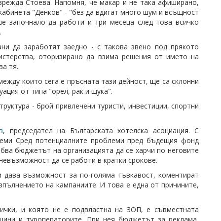
зрежда Стоева. Напомня, че макар и не така афиширано,
абинета "Денков" - "без да вдигат много шум и всъщност
ше започнало да работи и три месеца след това всичко
.
ани да заработят заедно - с такова звено под прякото
истерства, оторизирано да взима решения от името на
а тя.
ежду които сега е пръсната тази дейност, ще са склонни
уация от типа "орел, рак и щука".
труктура - брой привлечени туристи, инвестиции, спортни
в
, председател на Българската хотелска асоциация. С
блеми Сред потенциалните проблеми пред бъдещия фонд
бва бюджетът на организацията да се харчи по неговите
невъзможност да се работи в кратки срокове.
и дава възможност за по-голяма гъвкавост, коментират
зпълнението на кампаниите. И това е една от причините,
ички, и която не е подвластна на ЗОП, е съвместната
щини и туроператорите. При нея бюджетът за реклама,