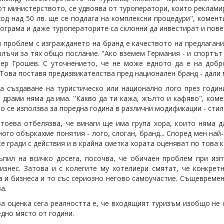
от министерството, се удвоява от туроператори, които реклами
ход над 50 лв. ще се подлага на комплексни процедури", комен
рограма и даже туроператорите са склонни да инвестират и пове
 проблем с изграждането на бранд е качеството на предлаганит
злъчи за тях общо послание. "Ако вземем Германия - и спортът и
ер Грошев. С уточнението, че не може едното да е на добр
 Това поставя предизвикателства пред национален бранд - дали 
а създаване на туристическо или национално лого през годин
е драми няма да има. "Какво да ти кажа, жълто и кафяво", ком
то се използва за поредна година в различни модификации - стил
тоева отбелязва, че винаги ще има група хора, които няма д
ного объркахме понятия - лого, слоган, бранд... Според мен на
е гради с действия и в крайна сметка хората оценяват по това к
ъпил на всичко досега, посочва, че обичаен проблем при изп
изнес. Затова и с колегите му хотелиери смятат, че конкрет
 и бизнеса и то със сериозно негово самоучастие. Същевремен
а.
ва оценка сега реалността е, че входящият туризъм изобщо не 
едно място от години.