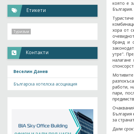
която е з
България.
Етикети
Туристиче
комбинаци
хора от с
Туризъм
очевиднот
бранд и 
законодат
Контакти
утре". Пр
налагане
спонсорст
Веселин Данев
Мотивите 
разпокъса
Българска хотелска асоциация
работи, н
пари, пос
предимств
Очаквания
България 
за странат
Дали срок