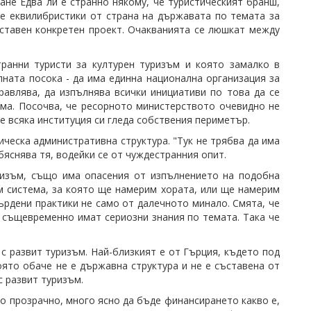
ане Едва ли е странно някому, че туристическият бранш,
не еквилибристики от страна на държавата по темата за
дставен конкретен проект. Очакванията се люшкат между
транни туристи за културен туризъм и която замалко в
лната посока - да има единна национална организация за
равлява, да изпълнява всички инициативи по това да се
зма. Посочва, че ресорното министерството очевидно не
че всяка институция си гледа собствения периметър.
ческа административна структура. "Тук не трябва да има
яснява тя, водейки се от чуждестранния опит.
ризъм, също има опасения от изпълнението на подобна
м система, за която ще намерим хората, или ще намерим
върдени практики не само от далечното минало. Смята, че
о същевременно имат сериозни знания по темата. Така че
с развит туризъм. Най-близкият е от Гърция, където под
ято обаче не е държавна структура и не е съставена от
с развит туризъм.
ого прозрачно, много ясно да бъде финансирането какво е,