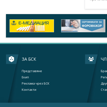
ЗА БСК
ЧЛ
Представяне
Бра
Екип
Рег
Реклама чрез БСК
Дру
Контакти
Ста