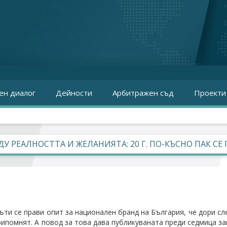
ен диалог
Дейности
Арбитражен съд
Проекти
У РЕАЛНОСТТА И ЖЕЛАНИЯТА: 20 Г. ПО-КЪСНО ПАК СЕ
ъти се прави опит за национален бранд на България, че дори с
припомнят. А повод за това дава публикуваната преди седмица з