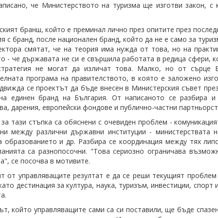
аписано, че Министерството на туризма ще изготви закон, с 
ският бранш, който е преминал лично през опитите през последн
я с бранд, после национален бранд, който да не е само за тури
ектора смятат, че на теория има нужда от това, но на практи
о - че държавата не си е свършила работата в редица сфери, к
стратегия не могат да изличат това. Малко, но от сърце В
елната програма на правителството, в която е заложено изго
едвижда се проектът да бъде внесен в Министерския съвет през
 на единен бранд на България. От написаното се разбира 
ва, дарения, европейски фондове и публично-частни партньорст
за тази стъпка са обяснени с очевиден проблем - комуникация
ни между различни държавни институции - министерствата н
а образованието и др. Разбира се координация между тях липс
ланията са разнопосочни. "Това сериозно ограничава възмож
а", се посочва в мотивите.
т от управляващите резултат е да се реши текущият проблем 
като дестинация за култура, наука, туризъм, инвестиции, спорт 
а.
ът, който управляващите сами са си поставили, ще бъде спазен