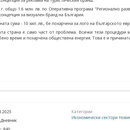
концепция за реклама на туристическия бранш.
 г. общо 1.6 млн. лв. по Оперативна програма "Регионално раз
концепция за визуален бранд на България.
ата сума - 10 хил. лв., бе похарчена за лого на българското ев
та страна е само част от проблема. Всички тези процедури м
бено време и похарчена обществена енергия. Това е и причината
8.2025
Категории
Икономически сектори
Новин
:
Дневник
о:
840