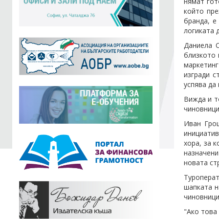
нямат гот
който пре
бранда, е
логиката 
Даниела С
близкото 
маркетинг
изгради с
успява да
Вижда и т
чиновници
Иван Грош
инициатив
хора, за 
назначени
новата ст
Туроперат
шапката н
чиновници
"Ако това