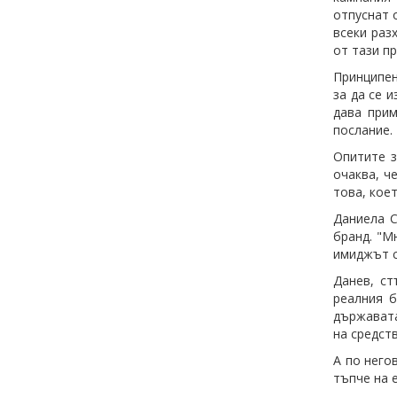
отпуснат 
всеки раз
от тази п
Принципен
за да се и
дава прим
послание.
Опитите з
очаква, ч
това, кое
Даниела С
бранд. "М
имиджът с
Данев, ст
реалния б
държавата
на средств
А по него
тъпче на 