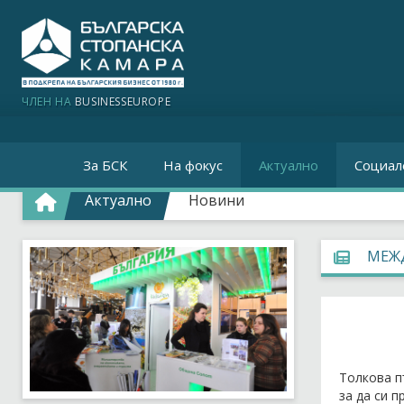
ЧЛЕН НА
BUSINESSEUROPE
За БСК
На фокус
Актуално
Социал
Актуално
Новини
МЕЖД
Толкова п
за да си 