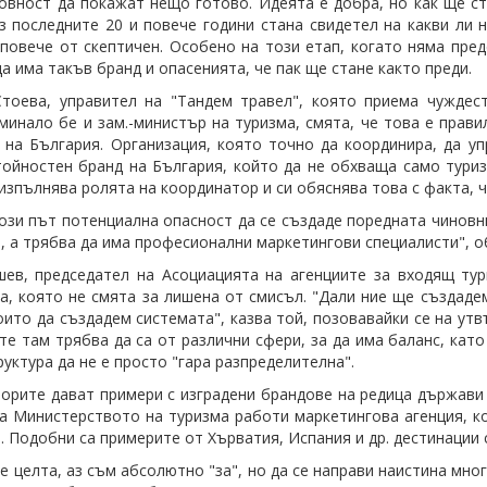
овност да покажат нещо готово. Идеята е добра, но как ще ст
з последните 20 и повече години стана свидетел на какви ли 
 повече от скептичен. Особено на този етап, когато няма пре
да има такъв бранд и опасенията, че пак ще стане както преди.
тоева, управител на "Тандем травел", която приема чуждес
минало бе и зам.-министър на туризма, смята, че това е прави
 на България. Организация, която точно да координира, да уп
тойностен бранд на България, който да не обхваща само тури
 изпълнява ролята на координатор и си обяснява това с факта, 
ози път потенциална опасност да се създаде поредната чиновни
, а трябва да има професионални маркетингови специалисти", об
ев, председател на Асоциацията на агенциите за входящ ту
а, която не смята за лишена от смисъл. "Дали ние ще създаде
които да създадем системата", казва той, позовавайки се на ут
те там трябва да са от различни сфери, за да има баланс, кат
руктура да не е просто "гара разпределителна".
орите дават примери с изградени брандове на редица държави 
а Министерството на туризма работи маркетингова агенция, ко
. Подобни са примерите от Хърватия, Испания и др. дестинации 
 е целта, аз съм абсолютно "за", но да се направи наистина мн