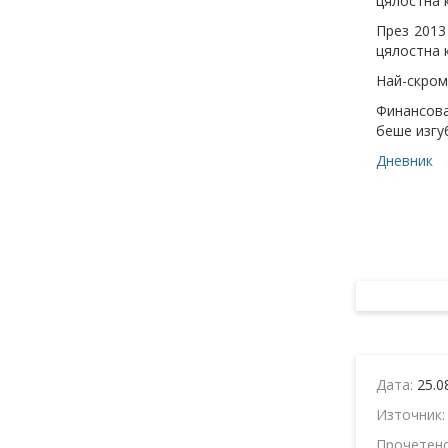
цялостна 
През 2013
цялостна 
Най-скромн
Финансова
беше изгу
Дневник
Дата:
25.0
Източник
Прочетен