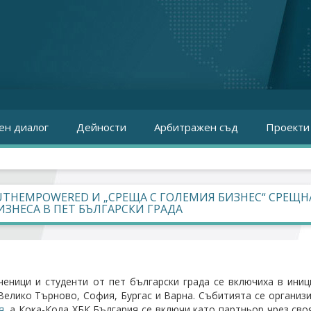
ен диалог
Дейности
Арбитражен съд
Проекти
THEMPOWERED И „СРЕЩА С ГОЛЕМИЯ БИЗНЕС“ СРЕЩНА
ИЗНЕСА В ПЕТ БЪЛГАРСКИ ГРАДА
ченици и студенти от пет български града се включиха в иниц
Велико Търново, София, Бургас и Варна. Събитията се органи
я
, а Кока-Кола ХБК България се включи като партньор чрез св