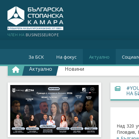
ЧЛЕН НА
BUSINESSEUROPE
За БСК
На фокус
Актуално
Социал
Актуално
Новини
#YOU
НА Б
Над 320 у
Пловдив, 
в Българи