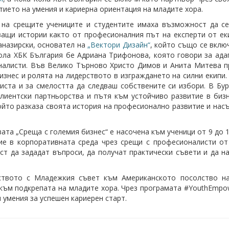
тието на умения и кариерна ориентация на младите хора.
на срещите учениците и студентите имаха възможност да се
ащи истории както от професионалния път на експерти от еки
назирски, основател на
„Вектори Дизайн“
, който също се вклю
ола ХБК България бе Адриана Трифонова, която говори за ада
алисти. Във Велико Търново Христо Димов и Анита Митева пр
изнес и ролята на лидерството в изграждането на силни екипи
иста и за смелостта да следваш собствените си избори. В Бу
лиентски партньорства и пътя към устойчиво развитие в биз
ойто разказа своята история на професионално развитие и нас
ата „Среща с големия бизнес“ е насочена към ученици от 9 до 1
ие в корпоративната среда чрез срещи с професионалисти от
т да зададат въпроси, да получат практически съвети и да н
ството с Младежкия съвет към Американското посолство на
към подкрепата на младите хора. Чрез програмата #YouthEmpow
и умения за успешен кариерен старт.