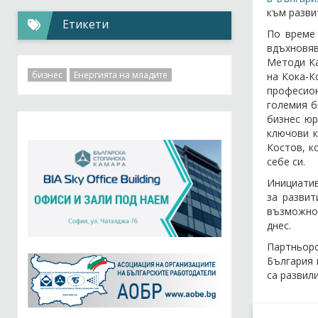
към разви
Етикети
По време 
вдъхновяв
Методи Ка
бизнес
Енергията на младите
на Кока-К
професион
големия б
бизнес юр
ключови к
Костов, к
себе си.
Инициатив
за развит
възможнос
днес.
Партньор
България 
са развил