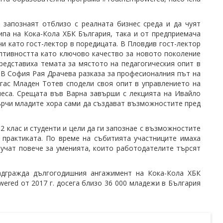
 запознаят отблизо с реалната бизнес среда и да чуят
па на Кока-Кола ХБК България, така и от предприемача
чи като гост-лектор в поредицата. В Пловдив гост-лектор
птивността като ключово качество за новото поколение
едставиха темата за мястото на педагогическия опит в
. В София Рая Драчева разказа за професионалния път на
ргас Младен Тотев сподели своя опит в управлението на
неса. Срещата във Варна завърши с лекцията на Ивайло
ърчи младите хора сами да създават възможностите пред
2 клас и студенти и цели да ги запознае с възможностите
 практиката. По време на събитията участниците имаха
аучат повече за уменията, които работодателите търсят
дгражда дългогодишния ангажимент на Кока-Кола ХБК
ered от 2017 г. досега близо 36 000 младежи в България