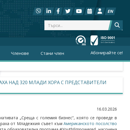
EN
Абонирайте се!
Членове
Стани член
ХА НАД 320 МЛАДИ ХОРА С ПРЕДСТАВИТЕЛИ
16.03.2026
иативата „Среща с големия бизнес“, която се проведе в
зираха от Младежкия съвет към
Американското посолство
оята образователна програма #YouthEmpowered, насочена