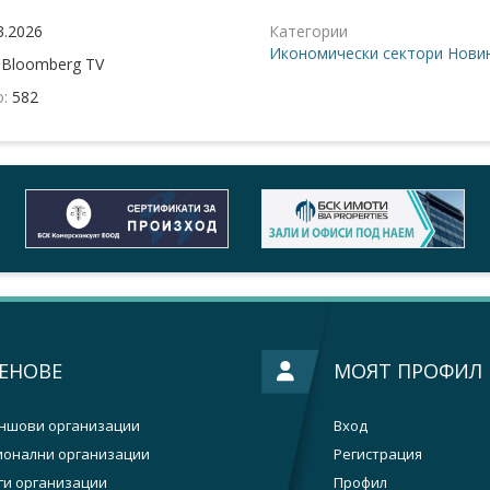
3.2026
Категории
Икономически сектори
Новин
:
Bloomberg TV
о:
582
ЕНОВЕ
МОЯТ ПРОФИЛ
ншови организации
Вход
ионални организации
Регистрация
ги организации
Профил