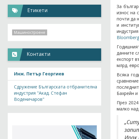
За българ
Етикети
износ на 
почти да 
и институ
индустрия
Машиностроене
Bloomberg 
Годишният
данните с
Контакти
експорт въ
млрд. евро
Инж. Петър Георгиев
Всяка год
сравнение
Сдружение Българската отбранителна
последнит
индустрия "Акад. Стефан
Бахрейн и 
Воденичаров"
През 2024
малко над
„Сит
запи
Ирак 