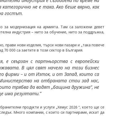
анителна индустрия е създадена по време на
категорично не е така. Ако беше вярно, как
ира гостът.
ро за модернизация на армията. Там са заложени девет
телна индустрия – нито за обучение, нито за поддръжка,
о, прави нови изделия, търси нови пазари и „така повече
д 70 000 са заетите в този сектор в България.
, е свързан с партньорства с европейски
ржавата. В цял свят начело на този бизнес
о фирми – и от Изток, и от Запад, които са
 Министерство на отбраната стои зад нас,
които трябва да водят „бащина дружина“, не
е има резултати.”
анителни продукти и услуги „Хемус 2026 “, което ще се
следък. Много компании, с които си партнираме, искат да