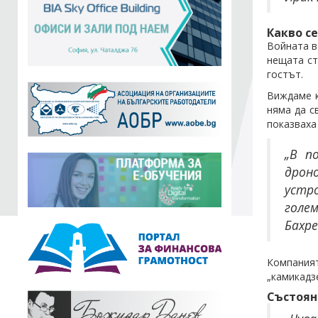
Какво се
Войната в
нещата ст
гостът.
Виждаме к
няма да с
показваха
„В п
дрон
устро
голе
Бахре
Компаният
„камикадз
Състоян