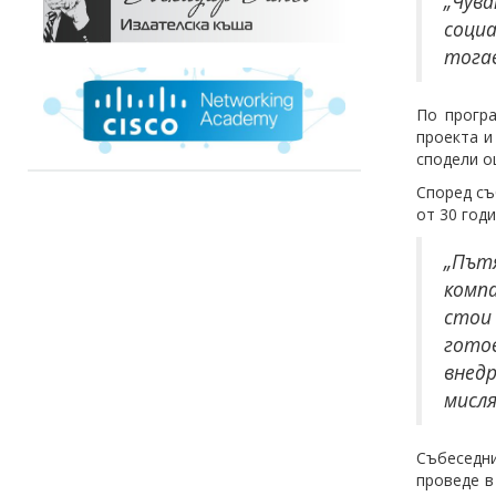
„Чува
социа
тогав
По програ
проекта и
сподели о
Според съ
от 30 год
„Път
комп
стои 
гото
внедр
мисл
Събеседни
проведе в