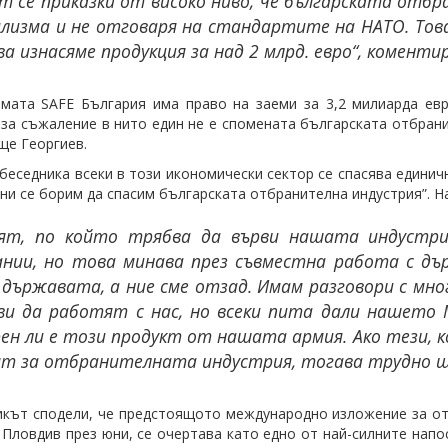
т се приказки от високо ниво, че българската отбр
лизма и не отговаря на стандартите на НАТО. Това 
а изнасяме продукция за над 2 млрд. евро“, комент
мата SAFE България има право на заеми за 3,2 милиарда ев
 за съжаление в нито един не е спомената българската отбрани
ще Георгиев.
беседника всеки в този икономически сектор се спасява единичн
ини се борим да спасим българската отбранителна индустрия”. На
ят, по който трябва да върви нашата индустрия
ании, но това минава през съвместна работа с дъ
държавата, а ние сме отзад. Имам разговори с мног
ви да работят с нас, но всеки пита дали нашето
ен ли е този продукт от нашата армия. Ако тези, 
ят за отбранителната индустрия, тогава трудно щ
кът сподели, че предстоящото международно изложение за отбр
 Пловдив през юни, се очертава като едно от най-силните напо