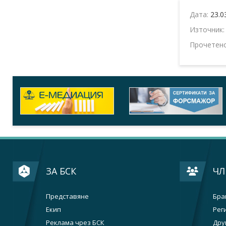
Дата:
23.0
Източник
Прочетен
ЗА БСК
ЧЛ
Представяне
Бра
Екип
Рег
Реклама чрез БСК
Дру