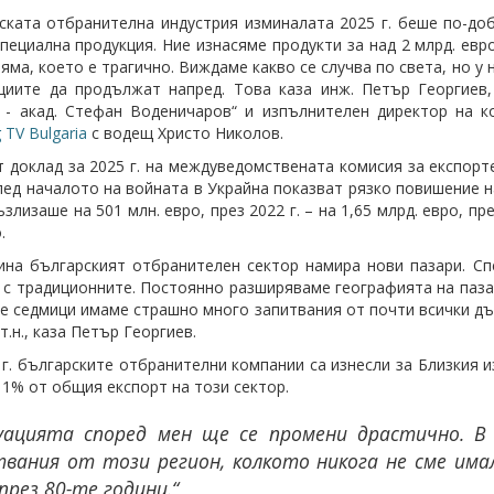
ската отбранителна индустрия изминалата 2025 г. беше по-доб
специална продукция. Ние изнасяме продукти за над 2 млрд. ев
няма, което е трагично. Виждаме какво се случва по света, но у 
циите да продължат напред. Това каза инж. Петър Георгиев
 - акад. Стефан Воденичаров“ и изпълнителен директор на к
TV Bulgaria
с водещ Христо Николов.
 доклад за 2025 г. на междуведомствената комисия за експорт
лед началото на войната в Украйна показват рязко повишение на
злизаше на 501 млн. евро, през 2022 г. – на 1,65 млрд. евро, през
.
ина българският отбранителен сектор намира нови пазари. Сп
 с традиционните. Постоянно разширяваме географията на пазар
е седмици имаме страшно много запитвания от почти всички дър
т.н., каза Петър Георгиев.
 г. българските отбранителни компании са изнесли за Близкия и
 1% от общия експорт на този сектор.
уацията според мен ще се промени драстично. В
твания от този регион, колкото никога не сме има
през 80-те години.“