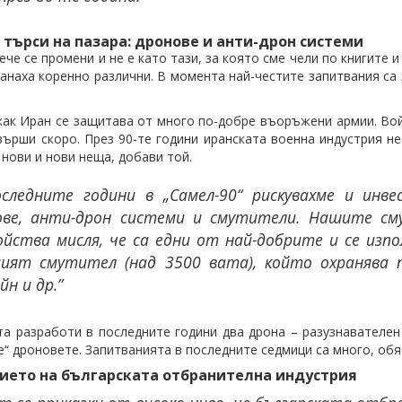
 търси на пазара: дронове и анти-дрон системи
ече се промени и не е като тази, за която сме чели по книгите
анаха коренно различни. В момента най-честите запитвания са 
ак Иран се защитава от много по-добре въоръжени армии. Вой
върши скоро. През 90-те години иранската военна индустрия н
 нови и нови неща, добави той.
оследните години в „Самел-90“ рискувахме и инв
ове, анти-дрон системи и смутители. Нашите см
йства мисля, че са едни от най-добрите и се изп
мият смутител (над 3500 вата), който охранява 
йн и др.”
а разработи в последните години два дрона – разузнавателен 
е“ дроновете. Запитванията в последните седмици са много, обя
ието на българската отбранителна индустрия