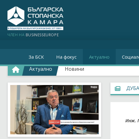
ЧЛЕН НА
BUSINESSEUROPE
За БСК
На фокус
Актуално
Социал
Актуално
Новини
ДУБА
Инж. 