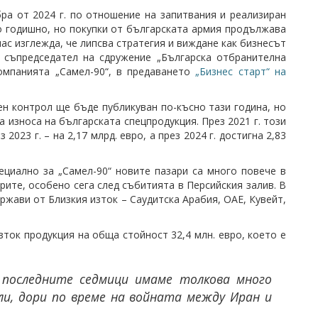
ра от 2024 г. по отношение на запитвания и реализиран
ро годишно, но покупки от българската армия продължава
нас изглежда, че липсва стратегия и виждане как бизнесът
, съпредседател на сдружение „Българска отбранителна
омпанията „Самел-90“, в предаването
„Бизнес старт“ на
ен контрол ще бъде публикуван по-късно тази година, но
 износа на българската спецпродукция. През 2021 г. този
 2023 г. – на 2,17 млрд. евро, а през 2024 г. достигна 2,83
ециално за „Самел-90“ новите пазари са много повече в
ите, особено сега след събитията в Персийския залив. В
жави от Близкия изток – Саудитска Арабия, ОАЕ, Кувейт,
зток продукция на обща стойност 32,4 млн. евро, което е
 последните седмици имаме толкова много
ли, дори по време на войната между Иран и