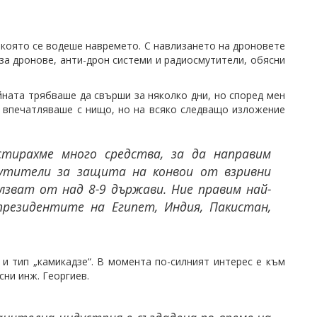
 и която се водеше навремето. С навлизането на дроновете
за дронове, анти-дрон системи и радиосмутители, обясни
ната трябваше да свърши за няколко дни, но според мен
е впечатляваше с нищо, но на всяко следващо изложение
естирахме много средства, за да направим
утители за защита на конвои от взривни
олзват от над 8-9 държави. Ние правим най-
президентите на Египет, Индия, Пакистан,
и тип „камикадзе“. В момента по-силният интерес е към
сни инж. Георгиев.