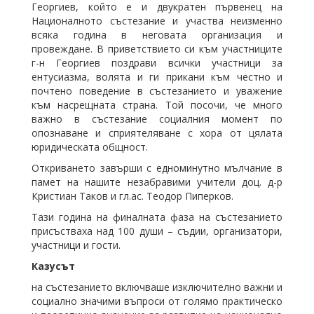
Георгиев, който е и двукратен първенец на
Националното състезание и участва неизменно
всяка година в неговата организация и
провеждане. В приветствието си към участниците
г-н Георгиев поздрави всички участници за
ентусиазма, волята и ги прикани към честно и
почтено поведение в състезанието и уважение
към насрещната страна. Той посочи, че много
важно в състезание социалния момент по
опознаване и сприятеляване с хора от цялата
юридическата общност.
Откриването завърши с едноминутно мълчание в
памет на нашите незабравими учители доц. д-р
Кристиан Таков и гл.ас. Теодор Пиперков.
Тази година на финалната фаза на състезанието
присъстваха над 100 души – съдии, организатори,
участници и гости.
Казусът
на състезанието включваше изключително важни и
социално значими въпроси от голямо практическо