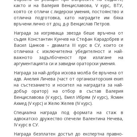
както и на Валерия Венциславова, V курс, ВТУ,
която се отличи с лидерски умения, постоянство и
отлична подготовка, като наградите им бяха
връчени лично от доц. д-р Венцислав Петров.
Награда за изгряваща звезда беше връчена от
съдия Константин Кунчев на Стефан Карадобрев и
Васил Цанков – двамата III курс в СУ, които се
отличиха с изключителна убедителност и най-
важното задълбоченост при излагане на
аргументацията си и завидни ораторски умения.
Награда за най-добра искова молба бе връчена от
адв. Анелия Личева (част от организаторския екип
на състезанието и носител на наградата за най-
добър оратор) на отбор в състав Валерия
Венциславова (V курс), Емел Ибрям (V курс), Ясмин
Ахмед (V курс) и Желю Желев (IV курс).
Специална награда под формата на стаж в
адвокатско дружество спечели Валентина Нечева,
IV курс в СУ.
Награда безплатен достъп до експертна правно-