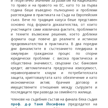
и теоретично значение за развитие на национално
то право и на правото на ЕС, като то за първа
година беше въведено пълноценно и проблеми
разглеждани в практиката на Съда на Европейския
съюз. Вече по традиция казуса беше представен
основно под формата доказателства, от които
участниците сами извличаха фактите, проблемите
и техните възможни решения, което доближи
формата още повече до реалните и истински
предизвикателства в практиката. В два поредни
дни финалистите в състезанието пледираха в
симулиран граждански процес по спорни
юридически проблеми с висока практическа и
обществена значимост, свързани със банковия
кредит; автоматичната предсрочна изискуемост,
неравноправните клаузи и потребителската
защита, криптовалутата като обезпечение и като
икономически актив; брачния договор и
имуществените отношения между съпрузите и
последиците при развода за семейното жилище.
Членове на съдебния състав на финала бяха съдия
проф. д-р
Таня Йосифова
(
председател на