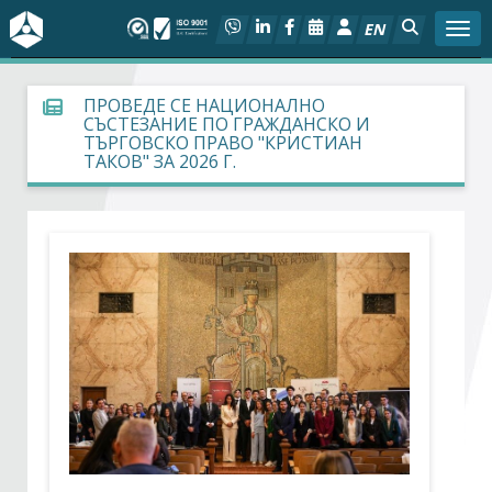
EN
Togg
За БСК
ПРОВЕДЕ СЕ НАЦИОНАЛНО
СЪСТЕЗАНИЕ ПО ГРАЖДАНСКО И
ТЪРГОВСКО ПРАВО "КРИСТИАН
На фокус
ТАКОВ" ЗА 2026 Г.
Актуално
Социален диалог
Дейности
Арбитражен съд
Проекти
Членове