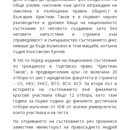
общи усилия, насочени към целта изграждане на
смислена и пълноценна правна общност в
България. Кристиан Таков е и първият научен
ръководител и духовен баща на националното
състезание от неговото създаване, като без
неговите напътствия и стремеж към
справедливост и съвършенство състезанието днес
нямаше да бъде възможно в тези мащаби, изтъкна
съдия Константин Кунчев.
В XIХ-то поред издание на Национално състезание
по гражданско и търговско право "Кристиан
Таков", в предварителния кръг се включиха 20
отбора от шест юридически факултета в страната
– СУ, НБУ, УНСС, ВТУ, ВСУ, БСУ. За втори път в
историята на състезанието във финалните
кръгове участваха общо 12 отбора, като тази
година за първа година до финалите достигнаха
отбори излъчени от ЮФ от всички университети,
които участваха и на теста.
На откриването на състезанието реч произнесе
заместник министърът на правосъдието Андрей