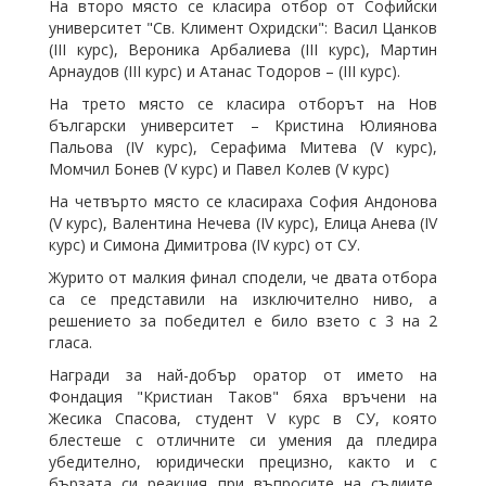
На второ място се класира отбор от Софийски
университет "Св. Климент Охридски": Васил Цанков
(III курс), Вероника Арбалиева (III курс), Мартин
Арнаудов (III курс) и Атанас Тодоров – (III курс).
На трето място се класира отборът на Нов
български университет – Кристина Юлиянова
Пальова (IV курс), Серафима Митева (V курс),
Момчил Бонев (V курс) и Павел Колев (V курс)
На четвърто място се класираха София Андонова
(V курс), Валентина Нечева (IV курс), Елица Анева (IV
курс) и Симона Димитрова (IV курс) от СУ.
Журито от малкия финал сподели, че двата отбора
са се представили на изключително ниво, а
решението за победител е било взето с 3 на 2
гласа.
Награди за най-добър оратор от името на
Фондация "Кристиан Таков" бяха връчени на
Жесика Спасова, студент V курс в СУ, която
блестеше с отличните си умения да пледира
убедително, юридически прецизно, както и с
бързата си реакция при въпросите на съдиите,