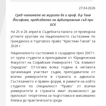
27.04.2026
Стани член
Сред членовете на журито бе и проф. д-р Таня
Йосифова, председател на Арбитражния съд при
БСК
Абонирайте се!
На 25 и 26 април в Съдебната палата се проведоха
устните кръгове на Националното състезание по
гражданско и търговско право "Кристиан Таков" за
2026 г.
Националното състезание е създадено през 2007 г.
от група студенти и преподавали от Юридическия
Факултет на Софийския Университет "Св. Климент
Охридски". Оттогава всяка година в неговата
организация участват съдии, преподаватели от
всички университети в страната и адвокати.
Състезанието е правен форум, в рамките на който
студенти по специалност "Право" от всички
университети в страната имат възможност да
приложат теоретична си подготовка в максимално
близка до практическата среда.