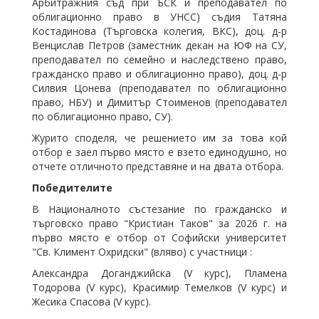
Арбитражния съд при БСК и преподавател по
облигационно право в УНСС) съдия Татяна
Костадинова (Търговска колегия, ВКС), доц. д-р
Венцислав Петров (заместник декан на ЮФ на СУ,
преподавател по семейно и наследствено право,
гражданско право и облигационно право), доц. д-р
Силвия Цонева (преподавател по облигационно
право, НБУ) и Димитър Стоименов (преподавател
по облигационно право, СУ).
Журито споделя, че решението им за това кой
отбор е заел първо място е взето единодушно, но
отчете отличното представяне и на двата отбора.
Победителите
В Националното състезание по гражданско и
търговско право "Кристиан Таков" за 2026 г. на
първо място е отбор от Софийски университет
"Св. Климент Охридски" (вляво) с участници :
Александра Доганджийска (V курс), Пламена
Тодорова (V курс), Красимир Темелков (V курс) и
Жесика Спасова (V курс).