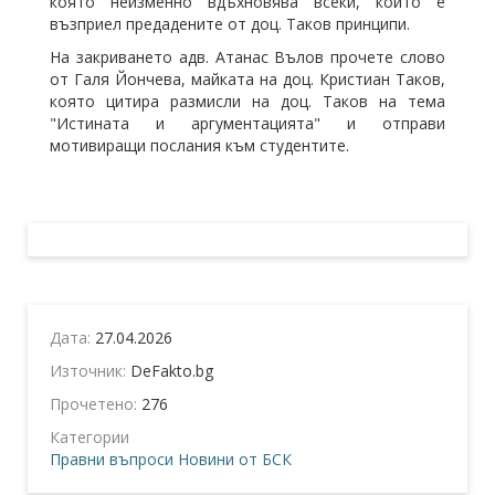
която неизменно вдъхновява всеки, който е
възприел предадените от доц. Таков принципи.
На закриването адв. Атанас Вълов прочете слово
от Галя Йончева, майката на доц. Кристиан Таков,
която цитира размисли на доц. Таков на тема
"Истината и аргументацията" и отправи
мотивиращи послания към студентите.
Дата:
27.04.2026
Източник:
DeFakto.bg
Прочетено:
276
Категории
Правни въпроси
Новини от БСК