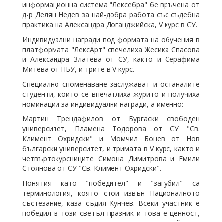
информационна система "Лексебра" бе връчена от
д-р Делян Недев за най-добра работа със съдебна
практика на Александра Доганджийска, V курс в СУ.
Индивидуални награди под формата на обучения в
платформата "ЛексАрт" спечелиха Жесика Спасова
и Александра Златева от СУ, както и Серафима
Митева от НБУ, и трите в V курс.
Специално споменаване заслужават и останалите
студенти, които се впечатлиха журито и получиха
номинации за индивидуални награди, а именно:
Мартин Трендафилов от Бургаски свободен
университет, Пламена Тодорова от СУ "Св.
Климент Охридски" и Момчил Бонев от Нов
български университет, и тримата в V курс, както и
четвъртокурсниците Симона Димитрова и Емили
Стоянова от СУ "Св. Климент Охридски".
Понятия като "победител" и "загубил" са
терминология, която стои извън Националното
състезание, каза съдия Кунчев. Всеки участник е
победил в този светъл празник и това е ценност,