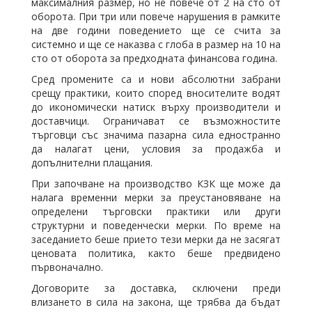
максималния размер, но не повече от 2 на сто от
оборота. При три или повече нарушения в рамките
на две години поведението ще се счита за
системно и ще се наказва с глоба в размер на 10 на
сто от оборота за предходната финансова година.
Сред промените са и нови абсолютни забрани
срещу практики, които според вносителите водят
до икономически натиск върху производители и
доставчици. Ограничават се възможностите
търговци със значима пазарна сила едностранно
да налагат цени, условия за продажба и
допълнителни плащания.
При започване на производство КЗК ще може да
налага временни мерки за преустановяване на
определени търговски практики или други
структурни и поведенчески мерки. По време на
заседанието беше прието тези мерки да не засягат
ценовата политика, както беше предвидено
първоначално.
Договорите за доставка, сключени преди
влизането в сила на закона, ще трябва да бъдат