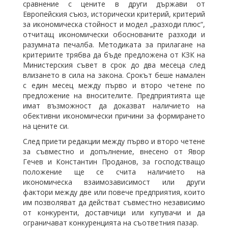
сравнение с цените в други държави от
Европейския съюз, исторически критерий, критерий
за икономическа стойност и модел „разходи плюс“,
отчитащ икономически обоснованите разходи и
разумната печалба. Методиката за прилагане на
критериите трябва да бъде предложена от КЗК на
Министерския съвет в срок до два месеца след
влизането в сила на закона. Срокът беше намален
с един месец между първо и второ четене по
предложение на вносителите. Предприятията ще
имат възможност да доказват наличието на
обективни икономически причини за формирането
на цените си.
След приети редакции между първо и второ четене
за съвместно и допълнение, внесено от Явор
Гечев и Константин Проданов, за господстващо
положение ще се счита наличието на
икономическа взаимозависимост или други
фактори между две или повече предприятия, които
им позволяват да действат съвместно независимо
от конкуренти, доставчици или купувачи и да
ограничават конкуренцията на съответния пазар.