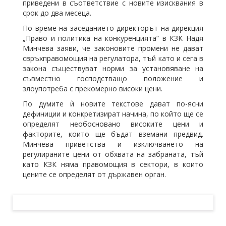
приведени в съответствие с новите изисквания в
срок до два месеца.
По време на заседанието директорът на дирекция
„Право и политика на конкуренцията“ в КЗК Надя
Минчева заяви, че законовите промени не дават
свръхправомощия на регулатора, тъй като и сега в
закона съществуват норми за установяване на
съвместно господстващо положение и
злоупотреба с прекомерно високи цени.
По думите ѝ новите текстове дават по-ясни
дефиниции и конкретизират начина, по който ще се
определят необосновано високите цени и
факторите, които ще бъдат вземани предвид.
Минчева приветства и изключването на
регулираните цени от обхвата на забраната, тъй
като КЗК няма правомощия в сектори, в които
цените се определят от държавен орган.