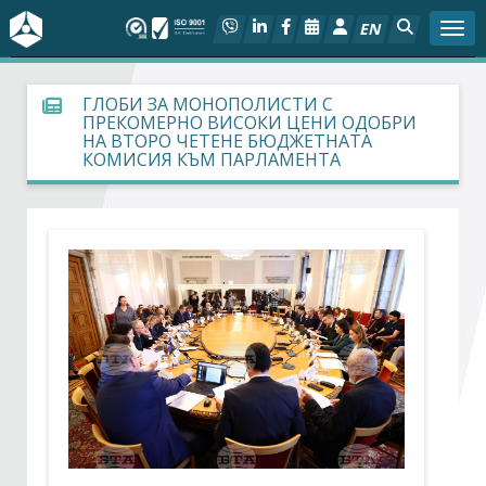
EN
Togg
За БСК
ГЛОБИ ЗА МОНОПОЛИСТИ С
ПРЕКОМЕРНО ВИСОКИ ЦЕНИ ОДОБРИ
НА ВТОРО ЧЕТЕНЕ БЮДЖЕТНАТА
На фокус
КОМИСИЯ КЪМ ПАРЛАМЕНТА
Актуално
Социален диалог
Дейности
Арбитражен съд
Проекти
Членове