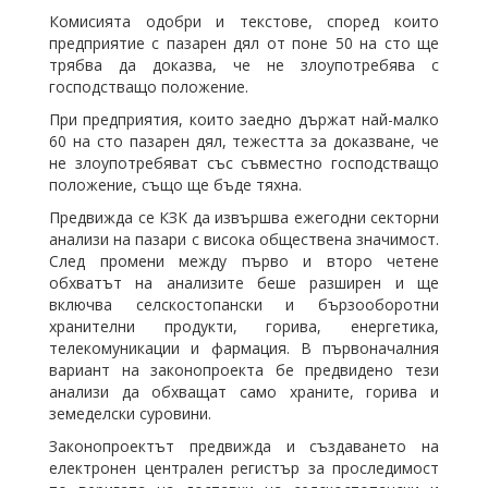
Комисията одобри и текстове, според които
предприятие с пазарен дял от поне 50 на сто ще
трябва да доказва, че не злоупотребява с
господстващо положение.
При предприятия, които заедно държат най-малко
60 на сто пазарен дял, тежестта за доказване, че
не злоупотребяват със съвместно господстващо
положение, също ще бъде тяхна.
Предвижда се КЗК да извършва ежегодни секторни
анализи на пазари с висока обществена значимост.
След промени между първо и второ четене
обхватът на анализите беше разширен и ще
включва селскостопански и бързооборотни
хранителни продукти, горива, енергетика,
телекомуникации и фармация. В първоначалния
вариант на законопроекта бе предвидено тези
анализи да обхващат само храните, горива и
земеделски суровини.
Законопроектът предвижда и създаването на
електронен централен регистър за проследимост