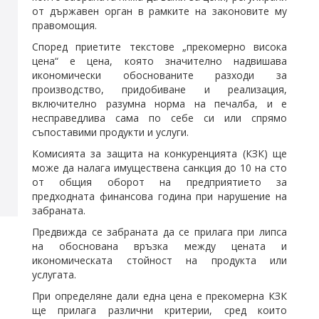
от държавен орган в рамките на законовите му
правомощия.
Според приетите текстове „прекомерно висока
цена“ е цена, която значително надвишава
икономически обоснованите разходи за
производство, придобиване и реализация,
включително разумна норма на печалба, и е
несправедлива сама по себе си или спрямо
съпоставими продукти и услуги.
Комисията за защита на конкуренцията (КЗК) ще
може да налага имуществена санкция до 10 на сто
от общия оборот на предприятието за
предходната финансова година при нарушение на
забраната.
Предвижда се забраната да се прилага при липса
на обоснована връзка между цената и
икономическата стойност на продукта или
услугата.
При определяне дали една цена е прекомерна КЗК
ще прилага различни критерии, сред които