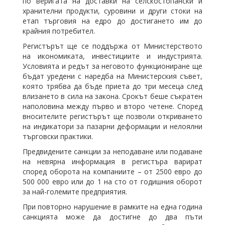
по веригата на доставки на селскостопански и
хранителни продукти, суровини и други стоки на
етап търговия на едро до достигането им до
крайния потребител.
Регистърът ще се поддържа от Министерството
на икономиката, инвестициите и индустрията.
Условията и редът за неговото функциониране ще
бъдат уредени с наредба на Министерския съвет,
която трябва да бъде приета до три месеца след
влизането в сила на закона. Срокът беше съкратен
наполовина между първо и второ четене. Според
вносителите регистърът ще позволи откриването
на индикатори за пазарни деформации и нелоялни
търговски практики.
Предвидените санкции за неподаване или подаване
на невярна информация в регистъра варират
според оборота на компаниите – от 2500 евро до
500 000 евро или до 1 на сто от годишния оборот
за най-големите предприятия.
При повторно нарушение в рамките на една година
санкцията може да достигне до два пъти