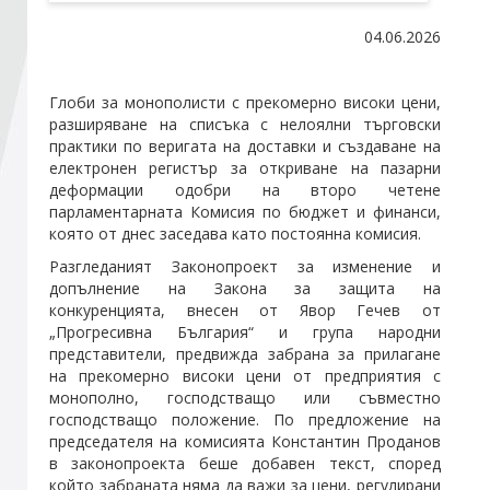
04.06.2026
Стани член
Глоби за монополисти с прекомерно високи цени,
Абонирайте се!
разширяване на списъка с нелоялни търговски
практики по веригата на доставки и създаване на
електронен регистър за откриване на пазарни
деформации одобри на второ четене
парламентарната Комисия по бюджет и финанси,
която от днес заседава като постоянна комисия.
Разгледаният Законопроект за изменение и
допълнение на Закона за защита на
конкуренцията, внесен от Явор Гечев от
„Прогресивна България“ и група народни
представители, предвижда забрана за прилагане
на прекомерно високи цени от предприятия с
монополно, господстващо или съвместно
господстващо положение. По предложение на
председателя на комисията Константин Проданов
в законопроекта беше добавен текст, според
който забраната няма да важи за цени, регулирани