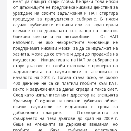
имат да плащат стари глоби. Въпреки това някои
от длъжниците не предприеха никакви действия за
уреждане на своите задължения и НАП стартира
процедури за принудително събиране. В някои
случаи публичните изпълнители са гарантирали
вземането на държавата със запор на заплати,
банкови сметки и на автомобили. От НАП
напомнят, че ако некоректните чиновници не
предприемат никакви мерки, за да се издължат на
хазната, може да се стигне и дори до продажба на
имущество. Инициативата на НАП за събиране на
стари дългове от глоби стартира с проверка на
задълженията на служителите в агенцията в
началото на 2010 г. Тогава стана ясно, че около
400 данъчни не са си платили глобите към КАТ,
както и задължения за данък сгради и такса смет.
След като изпълнителният директор на агенцията
Красимир Стефанов ги прикани публично обаче,
всички служители се издължиха в срока за
доброволно плащане. Отговорността за
събирането на тези дългове до края на 2009 г.
беше на Агенцията за държавни вземания, но
глобите не бяха събирани ефективно.