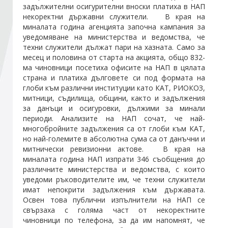
задължителни осигурителни вноски платиха в НАП
некоректни държавни служители. В края на
Стани член
миналата година агенцията започна кампания за
уведомяване на министерства и ведомства, че
техни служители дължат пари на хазната. Само за
Абонирайте се!
месец и половина от старта на акцията, общо 832-
ма чиновници посетиха офисите на НАП в цялата
страна и платиха дълговете си под формата на
глоби към различни институции като КАТ, РИОКОЗ,
митници, съдилища, общини, както и задължения
за данъци и осигуровки, дължими за минали
периоди. Анализите на НАП сочат, че най-
многобройните задължения са от глоби към КАТ,
но най-големите в абсолютна сума са от данъчни и
митнически ревизионни актове. В края на
миналата година НАП изпрати 346 съобщения до
различните министерства и ведомства, с които
уведоми ръководителите им, че техни служители
имат непокрити задължения към държавата.
Освен това публични изпълнители на НАП се
свързаха с голяма част от некоректните
чиновници по телефона, за да им напомнят, че