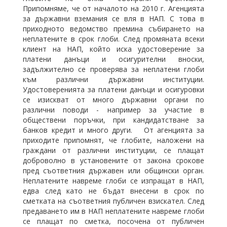
Припомняме, че от началото на 2010 г. Агенцията
за държавни вземания се вля в НАП. С това в
приходното ведомство премина събирането на
неплатените в срок глоби. След промяната всеки
клиент на НАП, който иска удостоверение за
платени данъци и осигурителни вноски,
задължително се проверява за неплатени глоби
към различни държавни институции.
Удостоверенията за платени данъци и осигуровки
се изискват от много държавни органи по
различни поводи - например за участие в
обществени поръчки, при кандидатстване за
банков кредит и много други. От агенцията за
приходите припомнят, че глобите, наложени на
граждани от различни институции, се плащат
доброволно в установените от закона срокове
пред съответния държавен или общински орган.
Неплатените навреме глоби се изпращат в НАП,
едва след като не бъдат внесени в срок по
сметката на съответния публичен взискател. След
предаването им в НАП неплатените навреме глоби
се плащат по сметка, посочена от публичен