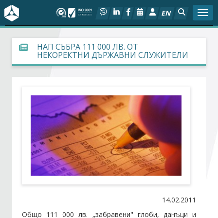
EN
Togg
За БСК
НАП СЪБРА 111 000 ЛВ. ОТ
НЕКОРЕКТНИ ДЪРЖАВНИ СЛУЖИТЕЛИ
На фокус
Актуално
Социален диалог
Дейности
Арбитражен съд
Проекти
14.02.2011
Общо 111 000 лв. „забравени" глоби, данъци и
Членове