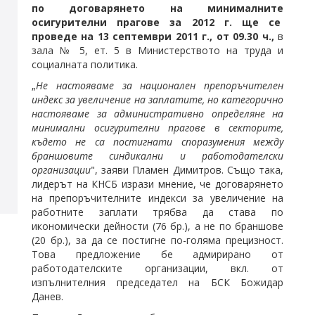
по договарянето на минималните
осигурителни прагове за 2012 г. ще се
проведе на 13 септември 2011 г., от 09.30 ч.,
в
зала № 5, ет. 5 в Министерството на труда и
социалната политика.
„
Не настояваме за национален препоръчителен
индекс за увеличение на заплатите, но категорично
настояваме за административно определяне на
минимални осигурителни прагове в секторите,
където не са постигнати споразумения между
браншовите синдикални и работодателски
организации
", заяви Пламен Димитров. Също така,
лидерът на КНСБ изрази мнение, че договарянето
на препоръчителните индекси за увеличение на
работните заплати трябва да става по
икономически дейности (76 бр.), а не по браншове
(20 бр.), за да се постигне по-голяма прецизност.
Това предложение бе адмирирано от
работодателските организации, вкл. от
изпълнителния председател на БСК Божидар
Данев.