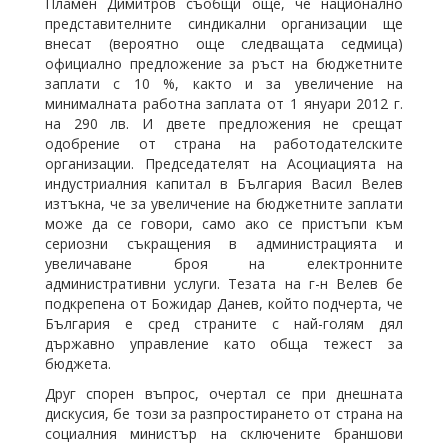
Пламен Димитров съобщи още, че национално
представителните синдикални организации ще
внесат (вероятно още следващата седмица)
официално предложение за ръст на бюджетните
заплати с 10 %, както и за увеличение на
минималната работна заплата от 1 януари 2012 г.
на 290 лв. И двете предложения не срещат
одобрение от страна на работодателските
организации. Председателят на Асоциацията на
индустриалния капитал в България Васил Велев
изтъкна, че за увеличение на бюджетните заплати
може да се говори, само ако се пристъпи към
сериозни съкращения в администрацията и
увеличаване броя на електронните
административни услуги. Тезата на г-н Велев бе
подкрепена от Божидар Данев, който подчерта, че
България е сред страните с най-голям дял
държавно управление като обща тежест за
бюджета.
Друг спорен въпрос, очертал се при днешната
дискусия, бе този за разпростирането от страна на
социалния министър на сключените браншови