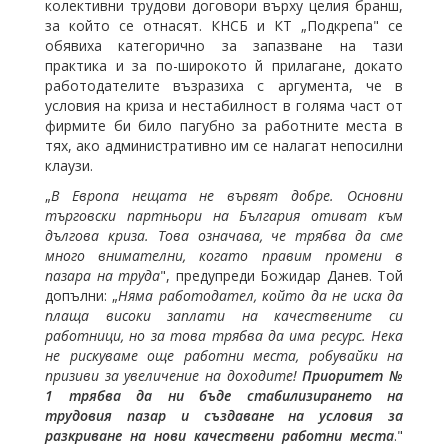
колективни трудови договори върху целия бранш,
за който се отнасят. КНСБ и КТ „Подкрепа" се
обявиха категорично за запазване на тази
практика и за по-широкото й прилагане, докато
работодателите възразиха с аргумента, че в
условия на криза и нестабилност в голяма част от
фирмите би било пагубно за работните места в
тях, ако административно им се налагат непосилни
клаузи.
„
В Европа нещата не вървят добре. Основни
търговски партньори на България отиват към
дългова криза. Това означава, че трябва да сме
много внимателни, когато правим промени в
пазара на труда
", предупреди Божидар Данев. Той
допълни: „
Няма работодател, който да не иска да
плаща високи заплати на качествените си
работници, но за това трябва да има ресурс. Нека
не рискуваме още работни места, робувайки на
призиви за увеличение на доходите!
Приоритет №
1 трябва да ни бъде стабилизирането на
трудовия пазар и създаване на условия за
разкриване на нови качествени работни места
."