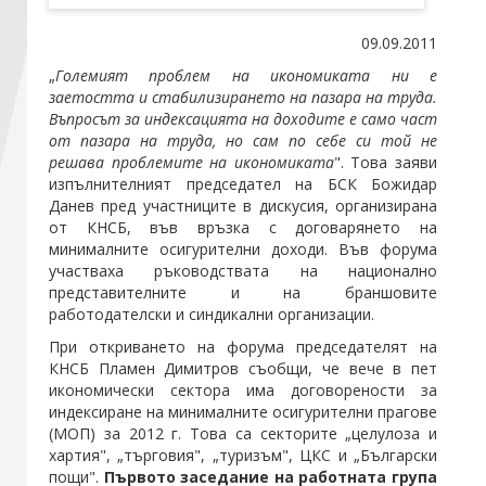
09.09.2011
Стани член
„
Големият проблем на икономиката ни е
заетостта и стабилизирането на пазара на труда.
Абонирайте се!
Въпросът за индексацията на доходите е само част
от пазара на труда, но сам по себе си той не
решава проблемите на икономиката
". Това заяви
изпълнителният председател на БСК Божидар
Данев пред участниците в дискусия, организирана
от КНСБ, във връзка с договарянето на
минималните осигурителни доходи. Във форума
участваха ръководствата на национално
представителните и на браншовите
работодателски и синдикални организации.
При откриването на форума председателят на
КНСБ Пламен Димитров съобщи, че вече в пет
икономически сектора има договорености за
индексиране на минималните осигурителни прагове
(МОП) за 2012 г. Това са секторите „целулоза и
хартия", „търговия", „туризъм", ЦКС и „Български
пощи".
Първото заседание на работната група