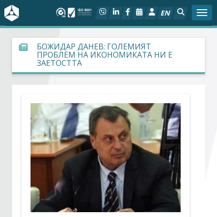
EN
Togg
За БСК
БОЖИДАР ДАНЕВ: ГОЛЕМИЯТ
ПРОБЛЕМ НА ИКОНОМИКАТА НИ Е
ЗАЕТОСТТА
На фокус
Актуално
Социален диалог
Дейности
Арбитражен съд
Проекти
Членове