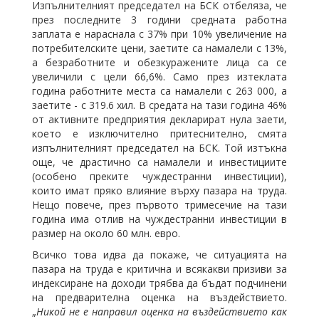
Изпълнителният председател на БСК отбеляза, че
през последните 3 години средната работна
заплата е нараснала с 37% при 10% увеличение на
потребителските цени, заетите са намалели с 13%,
а безработните и обезкуражените лица са се
увеличили с цели 66,6%. Само през изтеклата
година работните места са намалели с 263 000, а
заетите - с 319.6 хил. В средата на тази година 46%
от активните предприятия декларират нула заети,
което е изключително притеснително, смята
изпълнителният председател на БСК. Той изтъкна
още, че драстично са намалели и инвестициите
(особено преките чуждестранни инвестиции),
които имат пряко влияние върху пазара на труда.
Нещо повече, през първото тримесечие на тази
година има отлив на чуждестранни инвестиции в
размер на около 60 млн. евро.
Всичко това идва да покаже, че ситуацията на
пазара на труда е критична и всякакви призиви за
индексиране на доходи трябва да бъдат подчинени
на предварителна оценка на въздействието.
„
Никой не е направил оценка на въздействието как