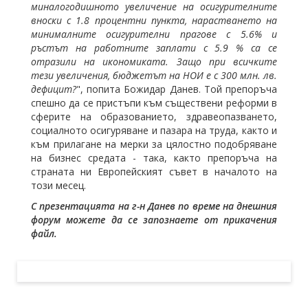
миналогодишното увеличение на осигурителните
вноски с 1.8 процентни пункта, нарастването на
минималните осигурителни прагове с 5.6% и
ръстът на работните заплати с 5.9 % са се
отразили на икономиката. Защо при всичките
тези увеличения, бюджетът на НОИ е с 300 млн. лв.
дефицит?
", попита Божидар Данев. Той препоръча
спешно да се пристъпи към съществени реформи в
сферите на образованието, здравеопазването,
социалното осигуряване и пазара на труда, както и
към прилагане на мерки за цялостно подобряване
на бизнес средата - така, както препоръча на
страната ни Европейският съвет в началото на
този месец.
С презентацията на г-н Данев по време на днешния
форум можете да се запознаете от прикачения
файл.