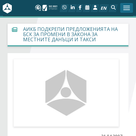
EN
Togg
За БСК
АИКБ ПОДКРЕПИ ПРЕДЛОЖЕНИЯТА НА
БСК ЗА ПРОМЕНИ В ЗАКОНА ЗА
МЕСТНИТЕ ДАНЪЦИ И ТАКСИ
На фокус
Актуално
Социален диалог
Дейности
Арбитражен съд
Проекти
Членове