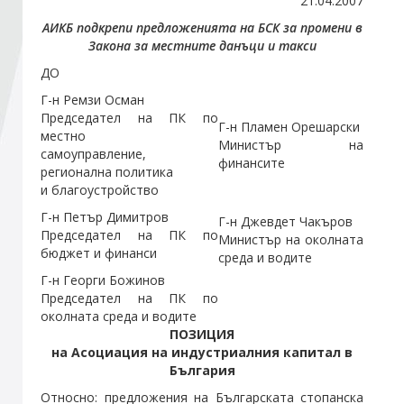
21.04.2007
АИКБ подкрепи предложенията на БСК за промени в
Закона за местните данъци и такси
Стани член
ДО
Абонирайте се!
Г
-н Ремзи Осман
Председател на ПК по
Г-н Пламен Орешарски
местно
Министър на
самоуправление,
финансите
регионална политика
и благоустройство
Г-н Петър Димитров
Г-н Джевдет Чакъров
Председател на ПК по
Министър на околната
бюджет и финанси
среда и водите
Г-н Георги Божинов
Председател на ПК по
околната среда и водите
ПОЗИЦИЯ
на Асоциация на индустриалния капитал в
България
Относно: предложения на Българската стопанска