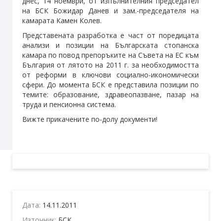
днес, 14 ноември, от изпълнителния председател
на БСК Божидар Данев и зам.-председателя на
камарата Камен Колев.
Представената разработка е част от поредицата
анализи и позиции на Българската стопанска
камара по повод препоръките на Съвета на ЕС към
България от лятото на 2011 г. за необходимостта
от реформи в ключови социално-икономически
сфери. До момента БСК е представила позиции по
темите: образование, здравеопазване, пазар на
труда и пенсионна система.
Вижте прикачените по-долу документи!
Дата:
14.11.2011
Източник:
БСК