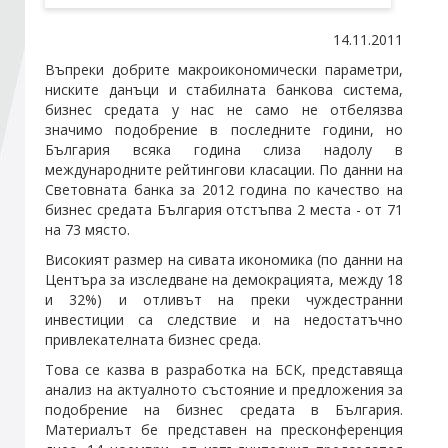
14.11.2011
Стани член
Въпреки добрите макроикономически параметри,
ниските данъци и стабилната банкова система,
Абонирайте се!
бизнес средата у нас не само не отбелязва
значимо подобрение в последните години, но
България всяка година слиза надолу в
международните рейтингови класации. По данни на
Световната банка за 2012 година по качество на
бизнес средата България отстъпва 2 места - от 71
на 73 място.
Високият размер на сивата икономика (по данни на
Центъра за изследване на демокрацията, между 18
и 32%) и отливът на преки чуждестранни
инвестиции са следствие и на недостатъчно
привлекателната бизнес среда.
Това се казва в разработка на БСК, представяща
анализ на актуалното състояние и предложения за
подобрение на бизнес средата в България.
Материалът бе представен на пресконференция