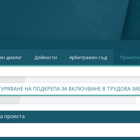
ен диалог
Дейности
Арбитражен съд
Проекти
УРЯВАНЕ НА ПОДКРЕПА ЗА ВКЛЮЧВАНЕ В ТРУДОВА ЗА
За проекта
я хората с увреждания са една от рисковите групи на паза
обна възраст, но едва около 10% са включени в заетост. Това 