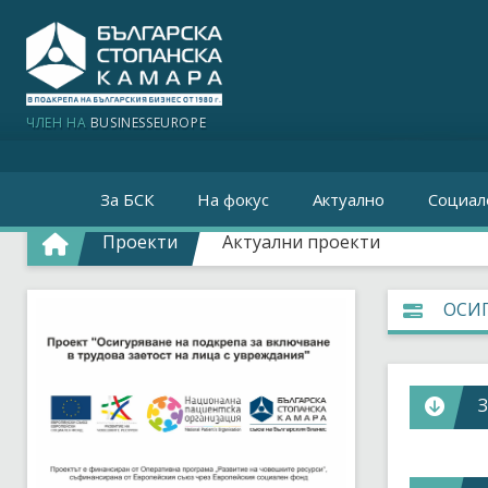
ЧЛЕН НА
BUSINESSEUROPE
За БСК
На фокус
Актуално
Социал
Проекти
Актуални проекти
ОСИГ
В Българи
трудоспос