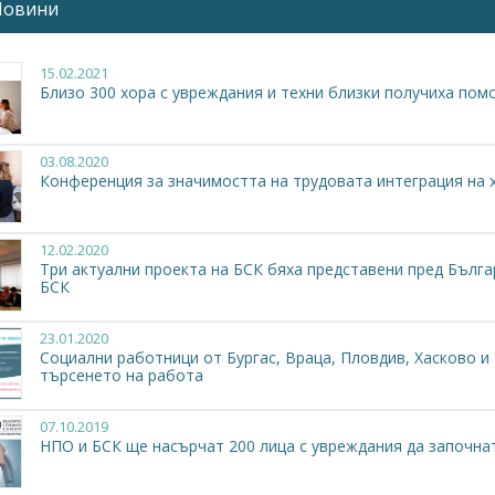
Новини
 от страна на работодателите, ограничени възможности за из
вния статус на хората с увреждания, социалната изолация и др.
15.02.2021
нтекст,
Национална пациентска организация
и
Българската сто
Близо 300 хора с увреждания и техни близки получиха помо
н по ОПРЧР, чиято основна цел е да допринесе за повишаванет
БСК ще са насочени към подобряването на връзката между рабо
 сайт на проекта:
https://rabotazavseki.com/bg/
03.08.2020
Конференция за значимостта на трудовата интеграция на 
__________________
ание на проекта:
"Осигуряване на подкрепа за включване в тр
12.02.2020
 договора за финансиране:
АДБФП № BG05M9OP001-2.032-00
Три актуални проекта на БСК бяха представени пред Бълг
а изпълнение
: 01.10.2019 - 01.10.2020 г.
БСК
аща институция/програма:
Оперативна програма „Развитие н
23.01.2020
жет:
94 932.50 лева
Социални работници от Бургас, Враца, Пловдив, Хасково и
търсенето на работа
СК в проекта:
Партньор
иент:
Национална пациентска организация
07.10.2019
НПО и БСК ще насърчат 200 лица с увреждания да започна
ационален
цел:
Повишаване на достъпа до заетост на лица с увреждания