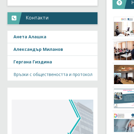
недоверие
здравосло
Контакти
В този ко
финансира
на НПО и 
Анета Алашка
Официален
Александър Миланов
____________
Наименов
Гергана Гиздина
Номер на
Връзки с обществеността и протокол
Период н
Финансир
Общ бюд
Роля на Б
Бенефиц
Обхват:
Н
Ключова 