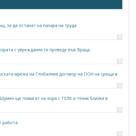
бор на професионално развитие, породено от дефицити в
панска камара
стартират съвместен едногодишен
проект
,
щ, за да останат на пазара на труда
о на достъпа до заетост на лица с увреждания. Усилията
тодателите и хората с увреждания.
+
хората с увреждания се проведе във Враца
+
удова заетост на лица с увреждания"
48-C01
арската мрежа на Глобалния договор на ООН на среща в
+
а човешките ресурси“ 2014-2020 г.
 Шумен ще помагат на хора с ТЕЛК и техни близки в
+
т работа
+