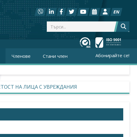
EN
Абонирайте се!
Членове
Стани член
ЕТОСТ НА ЛИЦА С УВРЕЖДАНИЯ
ра на труда. По данни на НСИ, една трета от тях са в
се дължи на различни фактори, сред които дискриминация,