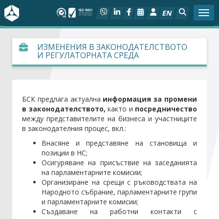
EN
Togg
За БСК
ИЗМЕНЕНИЯ В ЗАКОНОДАТЕЛСТВОТО
И РЕГУЛАТОРНАТА СРЕДА
На фокус
Актуално
БСК предлага актуална
информация за промени
в законодателството,
както и
посредничество
Социален диалог
между представителите на бизнеса и участниците
в законодателния процес, вкл.:
Внасяне и представяне на становища и
Дейности
позиции в НС;
Осигуряване на присъствие на заседанията
Арбитражен съд
на парламентарните комисии;
Организиране на срещи с ръководствата на
Народното събрание, парламентарните групи
Проекти
и парламентарните комисии;
Създаване на работни контакти с
Членове