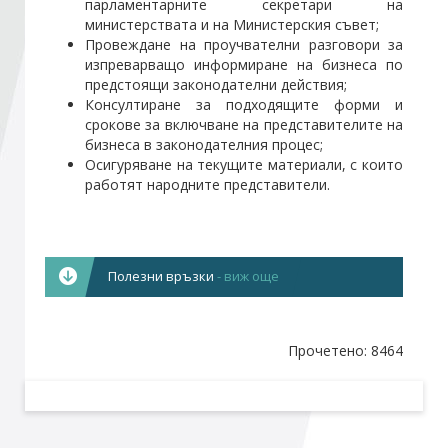
парламентарните секретари на
министерствата и на Министерския съвет;
Провеждане на проучвателни разговори за
Стани член
изпреварващо информиране на бизнеса по
предстоящи законодателни действия;
Консултиране за подходящите форми и
Абонирайте се!
срокове за включване на представителите на
бизнеса в законодателния процес;
Осигуряване на текущите материали, с които
работят народните представители.
Полезни връзки
- виж още
БЪЛГАРИЯ И ЕС:
Дирекция „Координация по въпросите на
Прочетено: 8464
Европейския съюз” - Администрация на
Министерския съвет
Народното събрание и Европейския съюз
Europa – портал на Европейския съюз