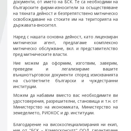
документи, от името на БСК. Те са необходими на
българските фирми-износители за осъществяване
на тяхната дейност и безпрепятствено митническо
Стани член
освобождаване на стоките им на територията на
държавата-вносител.
Абонирайте се!
Наред с нашата основна дейност, като лицензиран
митнически агент, предлагаме комплексно
митническо обслужване, вкл. и представителство
пред митническите власти.
Ние можем да оформим, изготвим, заверим,
преведем и легализираме вашите
външнотърговски документи според изискванията
на съответните български и чуждестранни
институции.
Можем да набавим вместо вас необходимите ви
удостоверения, разрешителни, становища и т.н. от
Министерство на икономиката, Министерство на
земеделието, РИОКОС и др. институции.
Благодарение на високоспециализирания ни екип,
ние от "БСК – Комерсконсулт" ООД, гарантираме