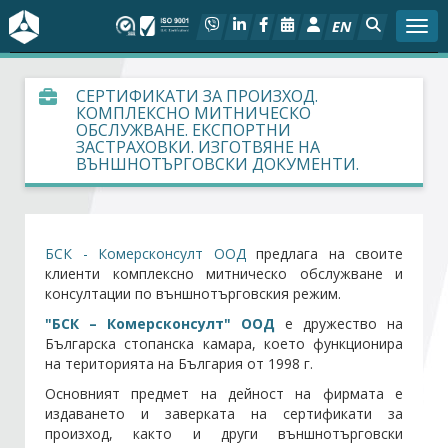
EN
Togg
За БСК
СЕРТИФИКАТИ ЗА ПРОИЗХОД.
КОМПЛЕКСНО МИТНИЧЕСКО
ОБСЛУЖВАНЕ. ЕКСПОРТНИ
На фокус
ЗАСТРАХОВКИ. ИЗГОТВЯНЕ НА
ВЪНШНОТЪРГОВСКИ ДОКУМЕНТИ.
Актуално
Социален диалог
БСК - Комерсконсулт ООД
предлага на своите
клиенти комплексно митническо обслужване и
Дейности
консултации по външнотърговския режим.
"БСК – Комерсконсулт" ООД
е дружество на
Българска стопанска камара, което функционира
Арбитражен съд
на територията на България от 1998 г.
Основният предмет на дейност на фирмата е
Проекти
издаването и заверката на сертификати за
произход, както и други външнотърговски
Членове