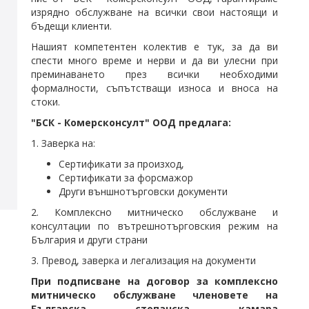
изрядно обслужване на всички свои настоящи и
бъдещи клиенти.
Нашият компетентен колектив е тук, за да ви
спести много време и нерви и да ви улесни при
преминаването през всички необходими
формалности, съпътстващи износа и вноса на
стоки.
"БСК - Комерсконсулт" ООД предлага:
1. Заверка на:
Сертификати за произход,
Сертификати за форсмажор
Други външнотърговски документи
2. Комплексно митническо обслужване и
консултации по вътрешнотърговския режим на
България и други страни
3. Превод, заверка и легализация на документи
При подписване на договор за комплексно
митническо обслужване членовете на
Българска стопанска камара