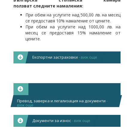
ползват следните намаления:
При обем на услугите над 500,00 лв. на месец
се предоставя 10% намаление от цените.
При обем на услугите над 1000,00 лв. на
месец се предоставя 15% намаление от
цените.
Експортни застраховки
- виж още
Б
СК-Комерсконсулт ООД
предлага застраховки на
плащания при експорт.
Покрити рискове:
Търговски рискове
Превод, заверка и легализация на документи
-
Политически рискове
"БСК
виж още
Краткосрочен риск
–
Средносрочен и дългосрочен риск
Комер
Инвестиционни рискове
Документи за износ
- виж още
ООД
-
Риск по акредитива
друже
Рискове по банковата гаранция