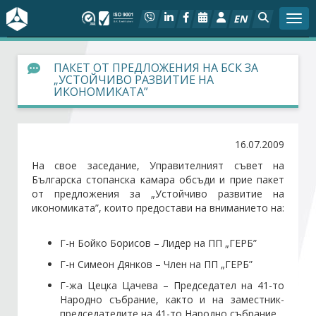
EN
Togg
За БСК
ПАКЕТ ОТ ПРЕДЛОЖЕНИЯ НА БСК ЗА
„УСТОЙЧИВО РАЗВИТИЕ НА
ИКОНОМИКАТА”
На фокус
Актуално
16.07.2009
На свое заседание, Управителният съвет на
Социален диалог
Българска стопанска камара обсъди и прие пакет
от предложения за „Устойчиво развитие на
Дейности
икономиката”, които предостави на вниманието на:
Г-н Бойко Борисов – Лидер на ПП „ГЕРБ”
Арбитражен съд
Г-н Симеон Дянков – Член на ПП „ГЕРБ”
Проекти
Г-жа Цецка Цачева – Председател на 41-то
Народно събрание, както и на заместник-
председателите на 41-то Народно събрание
Членове