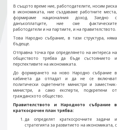
В същото време ние, работодателите, носим риска
в икономиката, ние създаваме работните места,
Стани член
формираме националния доход. Заедно с
данъкоплатците, ние сме фактическите
работодатели и на партиите, и на правителството.
Абонирайте се!
Това Народно събрание, в тази структура, няма
бъдеще.
Отправна точка при определянето на интереса на
обществото трябва да бъде състоянието и
перспективите на икономиката.
До формирането на ново Народно събрание в
кабинета да отпадат и да не се включват
политически оцветените министри и заместник-
министри, а само експерти, подкрепени от
гражданското общество.
Правителството и Народното събрание в
краткосрочен план трябва:
да определят краткосрочните задачи и
стратегията за развитието на икономиката, с