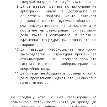
след края на делото от загубилата страна;
да се въведе практика по включване на
арбитражни клаузи в договорите за
обществени поръчки, които сключват
държавата, нейните структури и общините, с
цел демократизиране на отношенията и
постигане на равноправие при търговски
дела, както и осигуряване на бърза и
ефективна процедура при решаването на
спорове;
да извършат необходимите неотложни
законодателни и структурни промени за
стабилизиране на електроенергийната
система и етапно либерализиране на
енергийния пазар;
да приемат необходимата промяна, с която
да се преустанови бюджетното финансиране
на всички партии.
На следващ етап, с цел гарантиране на
политическа устойчивост, която да доведе до
икономическа и обществена стабилност, е