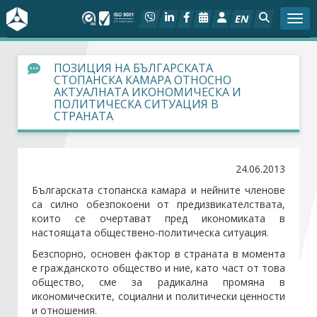
EN
Togg
За БСК
ПОЗИЦИЯ НА БЪЛГАРСКАТА
СТОПАНСКА КАМАРА ОТНОСНО
АКТУАЛНАТА ИКОНОМИЧЕСКА И
На фокус
ПОЛИТИЧЕСКА СИТУАЦИЯ В
СТРАНАТА
Актуално
24.06.2013
Социален диалог
Българската стопанска камара и нейните членове
са силно обезпокоени от предизвикателствата,
Дейности
които се очертават пред икономиката в
настоящата обществено-политическа ситуация.
Арбитражен съд
Безспорно, основен фактор в страната в момента
е гражданското общество и ние, като част от това
Проекти
общество, сме за радикална промяна в
икономическите, социални и политически ценности
и отношения.
Членове