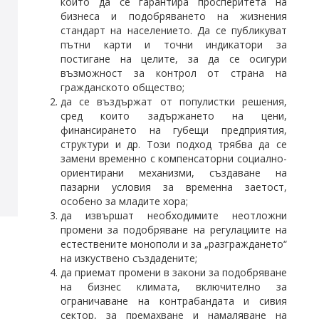
които да се гарантира просперитета на
бизнеса и подобряването на жизнения
стандарт на населението. Да се публикуват
пътни карти и точни индикатори за
постигане на целите, за да се осигури
възможност за контрол от страна на
гражданското общество;
да се въздържат от популистки решения,
сред които задържането на цени,
финансирането на губещи предприятия,
структури и др. Този подход трябва да се
замени временно с компенсаторни социално-
ориентирани механизми, създаване на
пазарни условия за временна заетост,
особено за младите хора;
да извършат необходимите неотложни
промени за подобряване на регулациите на
естествените монополи и за „разграждането“
на изкуствено създадените;
да приемат промени в закони за подобряване
на бизнес климата, включително за
ограничаване на контрабандата и сивия
сектор, за премахване и намаляване на