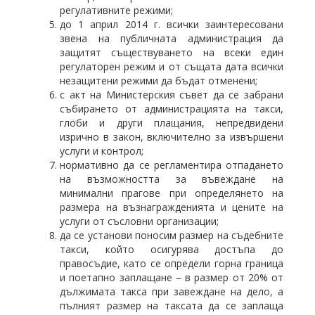
регулативните режими;
до 1 април 2014 г. всички заинтересовани
звена на публичната администрация да
защитят съществуването на всеки един
регулаторен режим и от същата дата всички
незащитени режими да бъдат отменени;
с акт на Министерския съвет да се забрани
събирането от администрацията на такси,
глоби и други плащания, непредвидени
изрично в закон, включително за извършени
услуги и контрол;
нормативно да се регламентира отпадането
на възможността за въвеждане на
минимални прагове при определянето на
размера на възнагражденията и цените на
услуги от съсловни организации;
да се установи поносим размер на съдебните
такси, който осигурява достъпа до
правосъдие, като се определи горна граница
и поетапно заплащане – в размер от 20% от
дължимата такса при завеждане на дело, а
пълният размер на таксата да се заплаща