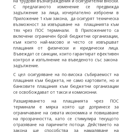
на трудови възнаграждения и осигурителни вноски.
С предлаганото изменение се предвижда
задължение за лица, изчерпателно изброени в
Приложение 1 към закона, да осигурят техническа
възможност за извършване на плащанията към
тях чрез ПОС терминали. В Приложението са
включени ограничен брой бюджетни организации,
към които най-масово и често се извършват
плащания от физически и юридически лица.
Въвеждат се санкции, които гарантират ефективен
контрол и изпълнение на въведеното със закона
задължение.
С цел осигуряване на по-висока събираемост на
плащания към бюджета, не само картовите, но и
банковите плащания към бюджетни организации
се освобождават от такси и комисионни.
Разширяването на плащанията чрез ПОС
терминали е мярка която ще допринесе за
ограничаване на сивата икономика и повишаване
на прозрачността, като се стимулира текущото
отразяване на паричните потоци. Действието на
закона ще способства за намаляване на