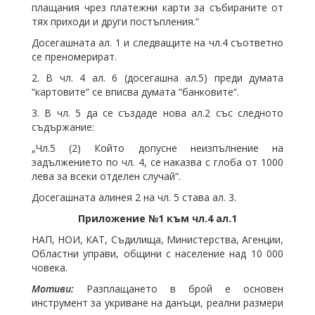
плащания чрез платежни карти за събираните от
тях приходи и други постъпления.“
Досегашната ал. 1 и следващите на чл.4 съответно
се преномерират.
2. В чл. 4 ал. 6 (досегашна ал.5) преди думата
“картовите“ се вписва думата “банковите“.
3. В чл. 5 да се създаде нова ал.2 със следното
съдържание:
„Чл.5 (2) Който допусне неизпълнение на
задължението по чл. 4, се наказва с глоба от 1000
лева за всеки отделен случай“.
Досегашната алинея 2 на чл. 5 става ал. 3.
Приложение №1 към чл.4 ал.1
НАП, НОИ, КАТ, Съдилища, Министерства, Агенции,
Областни управи, общини с население над 10 000
човека.
Мотиви:
Разплащането в брой е основен
инструмент за укриване на данъци, реални размери