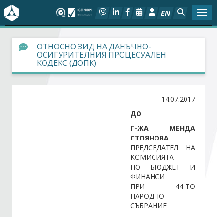
EN
Togg
За БСК
ОТНОСНО ЗИД НА ДАНЪЧНО-
ОСИГУРИТЕЛНИЯ ПРОЦЕСУАЛЕН
КОДЕКС (ДОПК)
На фокус
Актуално
14.07.2017
ДО
Социален диалог
Г-ЖА МЕНДА
СТОЯНОВА
Дейности
ПРЕДСЕДАТЕЛ НА
КОМИСИЯТА
ПО БЮДЖЕТ И
Арбитражен съд
ФИНАНСИ
ПРИ 44-ТО
Проекти
НАРОДНО
СЪБРАНИЕ
Членове