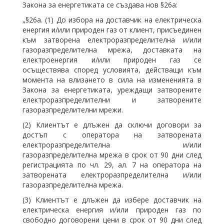
Закона за енергетиката се създава нов §26а:
„§26а. (1) До избора на доставчик на електрическа
енергия и/или природен газ от клиент, присъединен
към затворена електроразпределителна и/или
газоразпределителна мрежа, доставката на
електроенергия и/или природен газ се
осъществява според условията, действащи към
момента на влизането в сила на измененията в
Закона за енергетиката, уреждащи затворените
електроразпределителни и затворените
газоразпределителни мрежи.
(2) Клиентът е длъжен да сключи договори за
достъп с оператора на затворената
електроразпределителна и/или
газоразпределителна мрежа в срок от 90 дни след
регистрацията по чл. 29, ал. 7 на оператора на
затворената електроразпределителна и/или
газоразпределителна мрежа.
(3) Клиентът е длъжен да избере доставчик на
електрическа енергия и/или природен газ по
свободно договорени цени в срок от 90 дни след