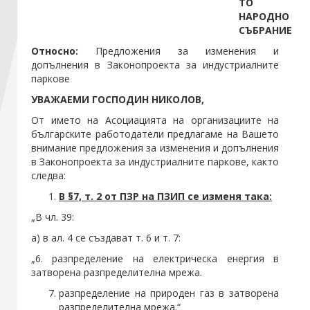
ТО
НАРОДНО
СЪБРАНИЕ
Стани член
Относно:
Предложения за изменения и
допълнения в Законопроекта за индустриалните
Абонирайте се!
паркове
УВАЖАЕМИ ГОСПОДИН НИКОЛОВ,
От името на Асоциацията на организациите на
българските работодатели предлагаме на Вашето
внимание предложения за изменения и допълнения
в Законопроекта за индустриалните паркове, както
следва:
В §7, т. 2 от ПЗР на ПЗИП се изменя така:
„В чл. 39:
а) в ал. 4 се създават т. 6 и т. 7:
„6. разпределение на електрическа енергия в
затворена разпределителна мрежа.
разпределение на природен газ в затворена
разпределителна мрежа.“