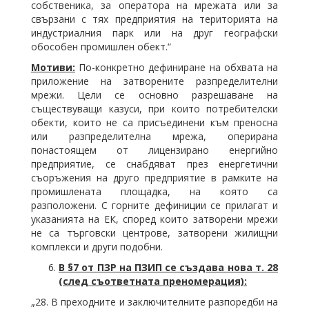
собственика, за оператора на мрежата или за
свързани с тях предприятия на територията на
индустриалния парк или на друг географски
обособен промишлен обект.“
Мотиви:
По-конкретно дефиниране на обхвата на
приложение на затворените разпределителни
мрежи. Цели се основно разрешаване на
съществуващи казуси, при които потребителски
обекти, които не са присъединени към преносна
или разпределителна мрежа, оперирана
понастоящем от лицензирано енергийно
предприятие, се снабдяват през енергетични
съоръжения на друго предприятие в рамките на
промишлената площадка, на която са
разположени. С горните дефиниции се прилагат и
указанията на ЕК, според които затворени мрежи
не са търговски центрове, затворени жилищни
комплекси и други подобни.
В §7 от ПЗР на ПЗИП се създава нова т. 28
(след съответната преномерация):
„28. В преходните и заключителните разпоредби на