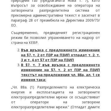
природния газ (предлаганата нова т. 7), като
въпросът за освобождаване на оператора на
затворената разпределителна система от
прекомерна административна тежест е засегнат в
параграф 28 от преамбюла на Директива 2009/73/
ЕО.
Същевременно, предвиденият регистрационен
режим би позволил упражняването на надзор от
страна на КЕВР.
Във връзка с предложеното изменение
на §7, т. 2 от ПЗР на ПЗИП отпадат т. 2, т.
3 и т. 4 от §7 от ПЗР на ПЗИП
В §7, т. 7 във връзка с предложеното
изменение на §7, т. 2 от ПЗР на ПЗИП
текстът на предложения чл. 88а, ал. 1 се
изменя така:
„Чл. 88а. (1) Разпределението на електрическа
енергия и експлоатацията на затворените
електроразпределителни мрежи се осъществяват
от оператори на затворени
електроразпределителни мрежи.“ (Отпадат думите