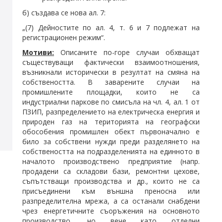
б) създава се нова ал. 7:
„(7) Дейностите по ал. 4, т. 6 и 7 подлежат на
регистрационен режим“.
Мотиви:
Описаните по-горе случаи обхващат
съществуващи фактически взаимоотношения,
възникнали исторически в резултат на смяна на
собствеността. В заварените случаи на
промишлените площадки, които не са
индустриални паркове по смисъла на чл. 4, ал. 1 от
ПЗИП, разпределението на електрическа енергия и
природен газ на територията на географски
обособения промишлен обект първоначално е
било за собствени нужди преди разделянето на
собствеността на подразделенията на единното в
началото производствено предприятие (напр.
продадени са складови бази, ремонтни цехове,
съпътстващи производства и др., които не са
присъединени към външна преносна или
разпределителна мрежа, а са останали снабдени
чрез енергетичните съоръжения на основното
производство, но вече като отделни