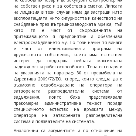
на собствен риск и за собствена сметка. Липсата
на лицензия в тези случаи няма да застраши нито
експлоатацията, нито сигурността и качеството на
снабдяване през вътрешнозаводската мрежа, тъй
като тя е част от съоръженията на
притежаващото я предприятие и обезпечава
електроснабдяването му. По този начин тя винаги
е част от инвестиционната програма на
дружеството собственик, което има естествен
интерес да поддържа нейната максимална
надеждност и работоспособност. Това отговаря и
на указанията на параграф 30 от преамбюла на
Директива 2009/72/ЕО, според които следва да е
възможно освобождаване на оператора на
затворената разпределителна система от
задължения, които биха представлявали
прекомерна административна тежест поради
специфичното естество на връзката между
оператора на затворената разпределителна
система и ползвателите на системата.
Аналогични са аргументите и по отношение на