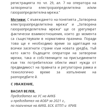
регистрацията по чл. 29, ал. 7 на оператора на
затворената електроразпределителна и/или
газоразпределителна мрежа.“
Мотиви:
С въвеждането на понятията „Затворена
електроразпределителна мрежа“ и „Затворена
газоразпределителна мрежа“ ще се урегулират
фактически взаимоотношения, които до момента
са съществували в нормативна празнина. Поради
това ще е необходимо време за адаптация на
всички засегнати страни към новата уредба, тъй
като както бъдещите оператори на затворени
мрежи, така и собствениците на присъединените
към тях потребителски обекти имат нужда от
предвидимост на правната и регулаторна рамка и
технологично време за изпълнение на
разпоредбите й.
С УВАЖЕНИЕ,
ВАСИЛ ВЕЛЕВ,
Председател на УС на АИКБ
и председател на АОБР за 2021 г.,
по поръчение на АИКБ, БСК, БТПП и
КРИБ