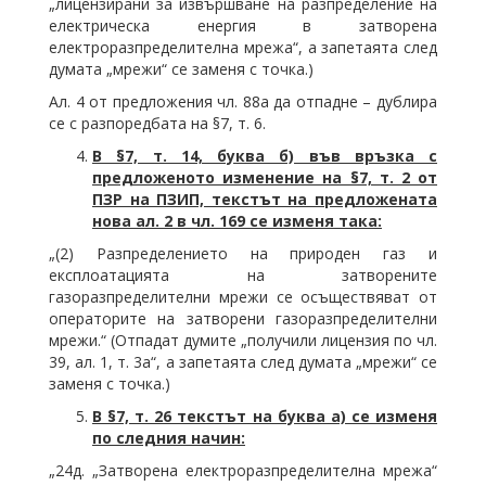
„лицензирани за извършване на разпределение на
електрическа енергия в затворена
електроразпределителна мрежа“, а запетаята след
думата „мрежи“ се заменя с точка.)
Ал. 4 от предложения чл. 88а да отпадне – дублира
се с разпоредбата на §7, т. 6.
В §7, т. 14, буква б) във връзка с
предложеното изменение на §7, т. 2 от
ПЗР на ПЗИП, текстът на предложената
нова ал. 2 в чл. 169 се изменя така:
„(2) Разпределението на природен газ и
експлоатацията на затворените
газоразпределителни мрежи се осъществяват от
операторите на затворени газоразпределителни
мрежи.“ (Отпадат думите „получили лицензия по чл.
39, ал. 1, т. 3а“, а запетаята след думата „мрежи“ се
заменя с точка.)
В §7, т. 26 текстът на буква а) се изменя
по следния начин:
„24д. „Затворена електроразпределителна мрежа“