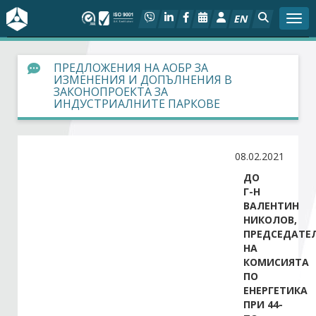
EN
Togg
За БСК
ПРЕДЛОЖЕНИЯ НА АОБР ЗА
ИЗМЕНЕНИЯ И ДОПЪЛНЕНИЯ В
ЗАКОНОПРОЕКТА ЗА
На фокус
ИНДУСТРИАЛНИТЕ ПАРКОВЕ
Актуално
08.02.2021
Социален диалог
ДО
Г-Н
ВАЛЕНТИН
Дейности
НИКОЛОВ,
ПРЕДСЕДАТЕ
Арбитражен съд
НА
КОМИСИЯТА
ПО
Проекти
ЕНЕРГЕТИКА
ПРИ 44-
Членове