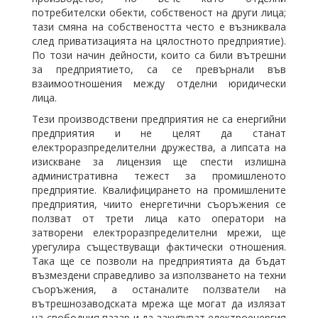
потребителски обекти, собственост на други лица;
тази смяна на собствеността често е възниквала
след приватизацията на цялостното предприятие).
По този начин дейности, които са били вътрешни
за предприятието, са се превърнали във
взаимоотношения между отделни юридически
лица.
Тези производствени предприятия не са енергийни
предприятия и не целят да станат
електроразпределителни дружества, а липсата на
изискване за лицензия ще спести излишна
административна тежест за промишленото
предприятие. Квалифицирането на промишлените
предприятия, чиито енергетични съоръжения се
ползват от трети лица като оператори на
затворени електроразпределителни мрежи, ще
урегулира съществуващи фактически отношения.
Така ще се позволи на предприятията да бъдат
възмездени справедливо за използването на техни
съоръжения, а останалите ползватели на
вътрешнозаводската мрежа ще могат да излязат
на свободния пазар и да закупуват електроенергия