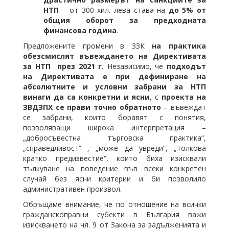
НТП
– от 300 хил. лева става на
до 5% от
общия оборот за предходната
финансова година
.
Предложените промени в ЗЗК
на практика
обезсмислят въвеждането на Директивата
за НТП през 2021 г.
Независимо, че
подходът
на Директивата е
при дефиниране на
абсолютните и условни забрани за НТП
винаги да са конкретни и ясни
, с
проекта на
ЗВДЗПХ се прави точно обратното
– въвеждат
се забрани, които боравят с понятия,
позволяващи широка интерпретация –
„добросъвестна търговска практика“,
„справедливост“ , „може да увреди“, „толкова
кратко предизвестие“, които биха изисквали
тълкуване на поведение във всеки конкретен
случай без ясни критерии и би позволило
административен произвол.
Обръщаме внимание, че по отношение на всички
гражданскоправни субекти в България важи
изискването на чл. 9 от Закона за задълженията и