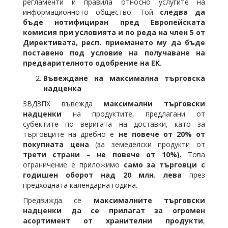
регламенти и правила относно услугите на
информационното общество. Той
следва да
бъде нотифициран пред Европейската
комисия при условията и по реда на член 5 от
Директивата, респ. приемането му да бъде
поставено под условие на получаване на
предварителното одобрение на ЕК
.
Въвеждане на максимална търговска
надценка
ЗВДЗПХ въвежда
максимални търговски
надценки
на продуктите, предлагани от
субектите по веригата на доставки, като за
търговците на дребно е
не повече от 20% от
покупната цена
(за земеделски продукти от
трети страни – не повече от 10%).
Това
ограничение е приложимо
само за търговци с
годишен оборот над 20 млн. лева
през
предходната календарна година.
Предвижда се
максималните търговски
надценки да се прилагат за огромен
асортимент от хранителни продукти
,