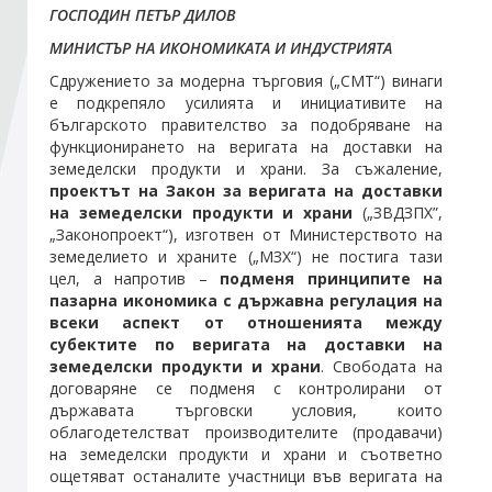
ГОСПОДИН ПЕТЪР ДИЛОВ
МИНИСТЪР НА ИКОНОМИКАТА И ИНДУСТРИЯТА
Стани член
Сдружението за модерна търговия („СМТ“) винаги
е подкрепяло усилията и инициативите на
Абонирайте се!
българското правителство за подобряване на
функционирането на веригата на доставки на
земеделски продукти и храни. За съжаление,
проектът на Закон за веригата на доставки
на земеделски продукти и храни
(„ЗВДЗПХ”,
„Законопроект“), изготвен от Министерството на
земеделието и храните („МЗХ“) не постига тази
цел, а напротив –
подменя принципите на
пазарна икономика с държавна регулация на
всеки аспект от отношенията между
субектите по веригата на доставки на
земеделски продукти и храни
. Свободата на
договаряне се подменя с контролирани от
държавата търговски условия, които
облагодетелстват производителите (продавачи)
на земеделски продукти и храни и съответно
ощетяват останалите участници във веригата на