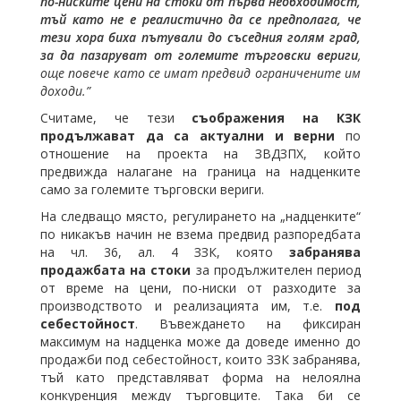
по-ниските цени на стоки от първа необходимост,
тъй като не е реалистично да се предполага, че
тези хора биха пътували до съседния голям град,
за да пазаруват от големите търговски вериги
,
още повече като се имат предвид ограничените им
доходи.”
Считаме, че тези
съображения на КЗК
продължават да са актуални и верни
по
отношение на проекта на ЗВДЗПХ, който
предвижда налагане на граница на надценките
само за големите търговски вериги.
На следващо място, регулирането на „надценките“
по никакъв начин не взема предвид разпоредбата
на чл. 36, ал. 4 ЗЗК, която
забранява
продажбата на стоки
за продължителен период
от време на цени, по-ниски от разходите за
производството и реализацията им, т.е.
под
себестойност
. Въвеждането на фиксиран
максимум на надценка може да доведе именно до
продажби под себестойност, които ЗЗК забранява,
тъй като представляват форма на нелоялна
конкуренция между търговците. Така би се