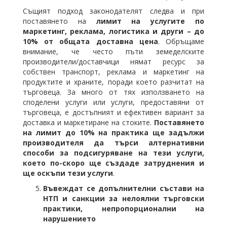
Същият подход законодателят следва и при
поставянето на
лимит на услугите по
маркетинг, реклама, логистика и други – до
10% от общата доставна цена
. Обръщаме
внимание, че често пъти земеделските
производители/доставчици нямат ресурс за
собствен транспорт, реклама и маркетинг на
продуктите и храните, поради което разчитат на
търговеца. За много от тях използването на
споделени услуги или услуги, предоставяни от
търговеца, е достъпният и ефективен вариант за
доставка и маркетиране на стоките.
Поставянето
на лимит до 10% на практика ще задължи
производителя да търси алтернативни
способи за подсигуряване на тези услуги,
което по-скоро ще създаде затруднения и
ще оскъпи тези услуги
.
Въвеждат се допълнителни състави на
НТП и санкции за нелоялни търговски
практики, непропорционални на
нарушението