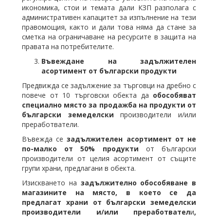
икономика, стои и темата дали КЗП разполага с
административен капацитет за изпълнение на тези
правомощия, както и дали това няма да стане за
сметка на ограничаване на ресурсите в защита на
правата на потребителите.
Въвеждане на задължителен
асортимент от български продукти
Предвижда се задължение за търговци на дребно с
повече от 10 търговски обекта да
обособяват
специално място за продажба на продукти от
български земеделски
производители и/или
преработватели.
Въвежда се
задължителен асортимент от не
по-малко от 50% продукти
от български
производители от целия асортимент от същите
групи храни, предлагани в обекта.
Изискването на
задължително обособяване в
магазините на място, в което се
да
предлагат храни от български земеделски
производители и/или преработвател
и
,