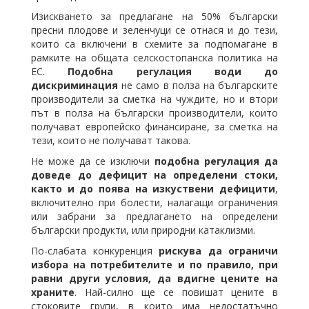
Изискването за предлагане на 50% български
пресни плодове и зеленчуци се отнася и до тези,
които са включени в схемите за подпомагане в
рамките на общата селскостопанска политика на
ЕС.
Подобна регулация води до
дискриминация
не само в полза на българските
производители за сметка на чуждите, но и втори
път в полза на български производители, които
получават европейско финансиране, за сметка на
тези, които не получават такова.
Не може да се изключи
подобна регулация да
доведе до дефицит на определени стоки,
както и до поява на изкуствени дефицити
,
включително при болести, налагащи ограничения
или забрани за предлагането на определени
български продукти, или природни катаклизми.
По-слабата конкуренция
рискува да ограничи
избора на потребителите и по правило, при
равни други условия, да вдигне цените на
храните
. Най-силно ще се повишат цените в
стоковите групи, в които има недостатъчно