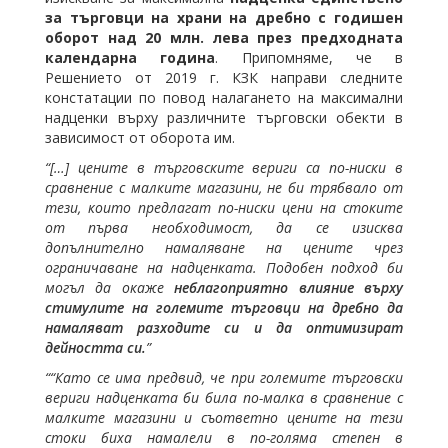
за търговци на храни на дребно с годишен
оборот над 20 млн. лева през предходната
календарна година
. Припомняме, че в
Решението от 2019 г. КЗК направи следните
констатации по повод налагането на максимални
надценки върху различните търговски обекти в
зависимост от оборота им.
“[…] цените в търговските вериги са по-ниски в
сравнение с малките магазини, не би трябвало от
тези, които предлагат по-ниски цени на стоките
от първа необходимост, да се изисква
допълнително намаляване на цените чрез
ограничаване на надценката. Подобен подход би
могъл да окаже
неблагоприятно влияние върху
стимулите на големите търговци на дребно да
намаляват разходите си и да оптимизират
дейността си.
”
““Като се има предвид, че при големите търговски
вериги надценката би била по-малка в сравнение с
малките магазини и съответно цените на тези
стоки биха намалели в по-голяма степен в