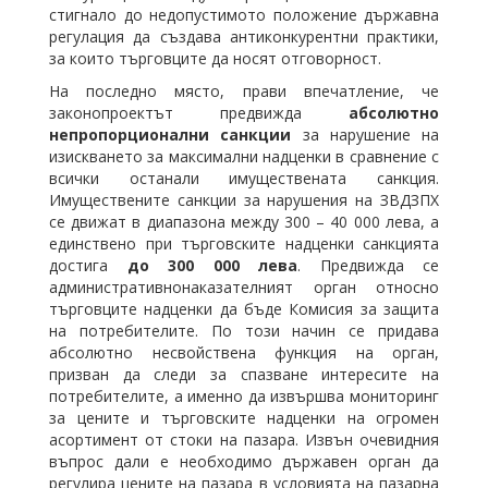
стигнало до недопустимото положение държавна
регулация да създава антиконкурентни практики,
за които търговците да носят отговорност.
На последно място, прави впечатление, че
законопроектът предвижда
абсолютно
непропорционални санкции
за нарушение на
изискването за максимални надценки в сравнение с
всички останали имуществената санкция.
Имуществените санкции за нарушения на ЗВДЗПХ
се движат в диапазона между 300 – 40 000 лева, а
единствено при търговските надценки санкцията
достига
до 300 000 лева
. Предвижда се
административнонаказателният орган относно
търговците надценки да бъде Комисия за защита
на потребителите. По този начин се придава
абсолютно несвойствена функция на орган,
призван да следи за спазване интересите на
потребителите, а именно да извършва мониторинг
за цените и търговските надценки на огромен
асортимент от стоки на пазара. Извън очевидния
въпрос дали е необходимо държавен орган да
регулира цените на пазара в условията на пазарна