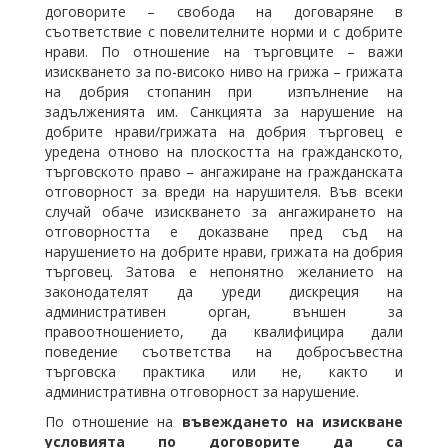
договорите – свобода на договаряне в
съответствие с повелителните норми и с добрите
нрави. По отношение на търговците – важи
изискването за по-високо ниво на грижа – грижата
на добрия стопанин при изпълнение на
задълженията им. Санкцията за нарушение на
добрите нрави/грижата на добрия търговец е
уредена отново на плоскостта на гражданското,
търговското право – ангажиране на гражданската
отговорност за вреди на нарушителя. Във всеки
случай обаче изискването за ангажирането на
отговорността е доказване пред съд на
нарушението на добрите нрави, грижата на добрия
търговец. Затова е непонятно желанието на
законодателят да уреди дискреция на
административен орган, външен за
правоотношението, да квалифицира дали
поведение съответства на добросъвестна
търговска практика или не, както и
административна отговорност за нарушение.
По отношение на
въвеждането на изискване
условията по договорите да са