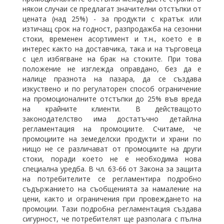
някои случаи се предлагат значителни отстъпки от
цената (над 25%) - за продукти с кратък или
изтичащ срок на годност, разпродажба на сезонни
стоки, временен асортимент и т.н., което е в
интерес както на доставчика, така и на търговеца
с цел избягване на брак на стоките. При това
положение не изглежда оправдано, без да е
налице празнота на пазара, да се създава
изкуствено и по регулаторен способ ограничение
на промоционалните отстъпки до 25% във вреда
на крайните клиенти. В действащото
законодателство има достатъчно детайлна
регламентация на промоциите. Считаме, че
промоциите на земеделски продукти и храни по
нищо не се различават от промоциите на други
стоки, поради което не е необходима нова
специална уредба. В чл. 63-66 от Закона за защита
на потребителите се регламентира подробно
съдържанието на съобщенията за намаление на
цени, както и ограничения при провеждането на
промоции. Тази подробна регламентация създава
сигурност, че потребителят ще разполага с пълна