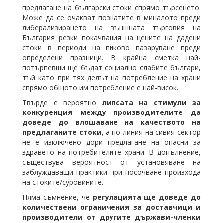
предлагане на български стоки спрямо търсенето.
Може да се очакват познатите в миналото преди
либерализирането на външната търговия на
България резки покачвания на цените на дадени
стоки в периоди на пиково пазаруване преди
определени празници. В крайна сметка най-
потърпевши ще бъдат социално слабите българи,
тъй като при тях делът на потребление на храни
спрямо общото им потребление е най-висок.
Твърде е вероятно
липсата на стимули за
конкуренция между производителите да
доведе до влошаване на качеството на
предлаганите стоки
, а по линия на сивия сектор
не е изключено дори предлагане на опасни за
здравето на потребителите храни. В допълнение,
съществува вероятност от установяване на
заблуждаващи практики при посочване произхода
на стоките/суровините.
Няма съмнение, че
регулацията ще доведе до
количествени ограничения за доставчици и
производители от другите държави-членки