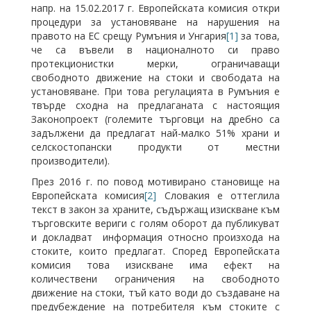
напр. на 15.02.2017 г. Европейската комисия откри
процедури за установяване на нарушения на
правото на ЕС срещу Румъния и Унгария
[1]
за това,
че са въвели в националното си право
протекционистки мерки, ограничаващи
свободното движение на стоки и свободата на
установяване. При това регулацията в Румъния е
твърде сходна на предлаганата с настоящия
Законопроект (големите търговци на дребно са
задължени да предлагат най-малко 51% храни и
селскостопански продукти от местни
производители).
През 2016 г. по повод мотивирано становище на
Европейската комисия
[2]
Словакия е оттеглила
текст в закон за храните, съдържащ изискване към
търговските вериги с голям оборот да публикуват
и докладват информация относно произхода на
стоките, които предлагат. Според Европейската
комисия това изискване има ефект на
количествени ограничения на свободното
движение на стоки, тъй като води до създаване на
предубеждение на потребителя към стоките с