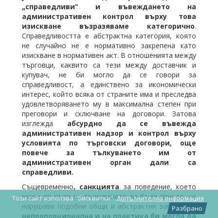
„справедливи“ и въвеждането на
административен контрол върху това
изискване възразяваме категорично
.
Справедливостта е абстрактна категория, която
не случайно не е нормативно закрепена като
изискване в нормативен акт. В отношенията между
търговци, каквито са тези между доставчик и
купувач, не би могло да се говори за
справедливост, а единствено за икономически
интерес, който всяка от страните има и преследва
удовлетворяването му в максимална степен при
преговори и сключване на договори. Затова
изглежда
абсурдно да се въвежда
административен надзор и контрол върху
условията по търговски договори, още
повече за тълкуването им от
административен орган дали са
справедливи.
Същевременно
, санкцията
за поведение, което
може по пътя на тълкуването да бъде прието, че
Този сайт използва "бисквитки".
Допълнителна информация
нарушава подобни общи и абстрактни забрани,
е
Разбрано
непропорционална и на практика би могла да