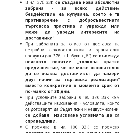
В чл. 37б ЗЗК
се създава нова абсолютна
забрана - за всяко действие/
бездействие на купувача, което е “в
противоречие с добросъвестната
търговска практика и уврежда или
може да увреди интересите на
доставчика“.
При забраната за отказ от доставка на
нетрайни селскостопански и хранителни
продукти (чл. 37б, т.1, буква „б“)
се въвежда
неясното понятие „толкова кратко
предизвестие, че не може основателно
да се очаква доставчикът да намери
друг начин за търговска реализация“
вместо конкретния в момента срок от
по-малко от 30 дни.
При условните забрани в чл. 37в ЗЗК към
действащите изисквания - условията, които
се договарят да бъдат ясни и недвусмислени,
се добавя изискване условията да са
справедливи.
С промяна в чл. 100 ЗЗК се променя
драстично размерът на санкциите
за