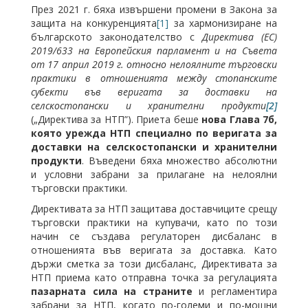
През 2021 г. бяха извършени промени в Закона за
защита на конкуренцията
[1]
за хармонизиране на
българското законодателство с
Директива (ЕС)
2019/633 на Европейския парламент и на Съвета
от 17 април 2019 г. относно нелоялните търговски
практики в отношенията между стопанските
субекти във веригата за доставки на
селскостопански и хранителни продукти
[2]
(„Директива за НТП”). Приета беше
нова Глава 7б,
която урежда НТП специално по веригата за
доставки на селскостопански и хранителни
продукти
. Въведени бяха множество абсолютни
и условни забрани за прилагане на нелоялни
търговски практики.
Директивата за НТП защитава доставчиците срещу
търговски практики на купувачи, като по този
начин се създава регулаторен дисбаланс в
отношенията във веригата за доставка. Като
държи сметка за този дисбаланс, Директивата за
НТП приема като отправна точка за регулацията
пазарната сила на страните
и регламентира
забрани за НТП, когато по-големи и по-мощни