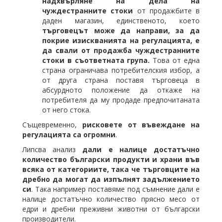
надхвърляне на дела на
чуждестранните стоки
от продажбите в
даден магазин, единственото, което
търговецът може да направи, за да
покрие изискванията на регулацията, е
да свали от продажба чуждестранните
стоки в съответната група.
Това от една
страна ограничава потребителския избор, а
от друга страна поставя търговеца в
абсурдното положение да откаже на
потребителя да му продаде предпочитаната
от него стока.
Същевременно,
рисковете от въвеждане на
регулацията са огромни
.
Липсва анализ
дали е налице достатъчно
количество български продукти и храни във
всяка от категориите, така че търговците на
дребно да могат да изпълнят задължението
си
. Така например поставяме под съмнение дали е
налице достатъчно количество прясно месо от
едри и дребни преживни животни от български
производители.