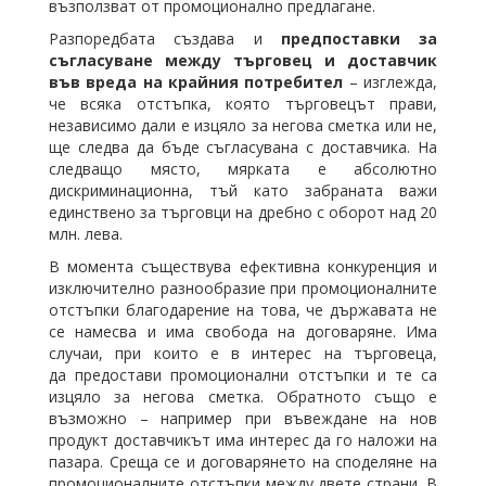
възползват от промоционално предлагане.
Разпоредбата създава и
предпоставки за
съгласуване между търговец и доставчик
във вреда на крайния потребител
– изглежда,
че всяка отстъпка, която търговецът прави,
независимо дали е изцяло за негова сметка или не,
ще следва да бъде съгласувана с доставчика. На
следващо място, мярката е абсолютно
дискриминационна, тъй като забраната важи
единствено за търговци на дребно с оборот над 20
млн. лева.
В момента съществува ефективна конкуренция и
изключително разнообразие при промоционалните
отстъпки благодарение на това, че държавата не
се намесва и има свобода на договаряне. Има
случаи, при които е в интерес на търговеца,
да предостави промоционални отстъпки и те са
изцяло за негова сметка. Обратното също е
възможно – например при въвеждане на нов
продукт доставчикът има интерес да го наложи на
пазара. Среща се и договарянето на споделяне на
промоционалните отстъпки между двете страни. В