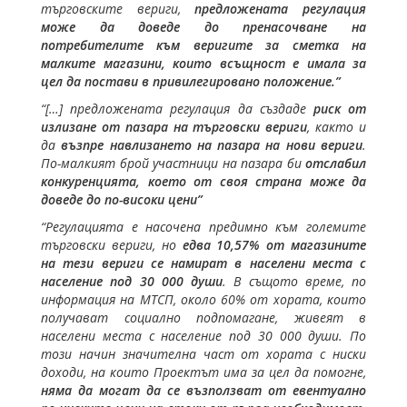
търговските вериги,
предложената регулация
може да доведе до пренасочване на
потребителите към веригите за сметка на
малките магазини, които всъщност е имала за
цел да постави в привилегировано положение.”
“[…] предложената регулация да създаде
риск от
излизане от пазара на търговски вериги
, както и
да
възпре навлизането на пазара на нови вериги
.
По-малкият брой участници на пазара би
отслабил
конкуренцията, което от своя страна може да
доведе до по-високи цени”
“Регулацията е насочена предимно към големите
търговски вериги, но
едва 10,57% от магазините
на тези вериги се намират в населени места с
население под 30 000 души
. В същото време, по
информация на МТСП, около 60% от хората, които
получават социално подпомагане, живеят в
населени места с население под 30 000 души. По
този начин значителна част от хората с ниски
доходи, на които Проектът има за цел да помогне,
няма да могат да се възползват от евентуално