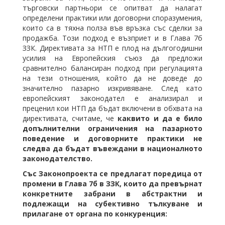
търговски партньори се опитват да налагат
определени практики или договорни споразумения,
които са в тяхна полза във връзка със сделки за
продажба. Този подход е възприет и в Глава 7б
ЗЗК. Директивата за НТП е плод на дългогодишни
усилия на Европейския съюз да предложи
сравнително балансиран подход при регулацията
на тези отношения, който да не доведе до
значително пазарно изкривяване. След като
европейският законодател е анализирал и
преценил кои НТП да бъдат включени в обхвата на
директивата, считаме, че
каквито и да е било
допълнителни ограничения на пазарното
поведение и договорните практики не
следва да бъдат въвеждани в националното
законодателство.
Със Законопроекта се предлагат поредица от
промени в Глава 7б
в ЗЗК, които да превърнат
конкретните забрани в абстрактни и
подлежащи на субективно тълкуване и
прилагане от органа по конкуренция: