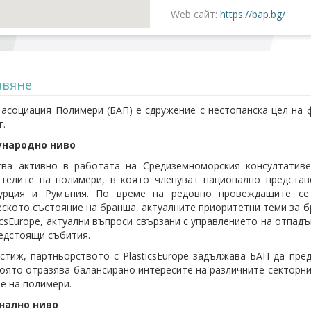
Web сайт:
https://bap.bg/
авяне
асоциация Полимери (БАП) е сдружение с нестопанска цел на 
г.
ународно ниво
ва активно в работата на Средиземноморския консултативен
телите на полимери, в която членуват национално представ
урция и Румъния. По време на редовно провеждащите се
ското състояние на бранша, актуалните приоритетни теми за б
ticsEurope, актуални въпроси свързани с управлението на отпад
предстоящи събития.
стиж, партньорството с PlasticsEurope задължава БАП да пре
която отразява балансирано интересите на различните секторни
е на полимери.
нално ниво