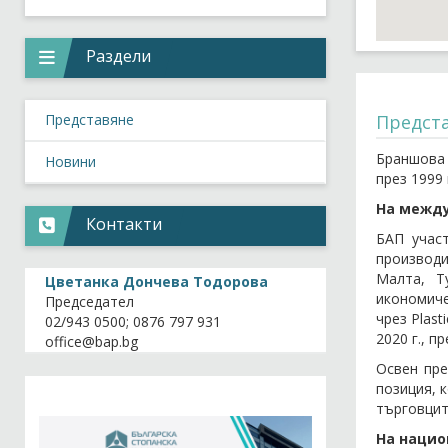
Раздели
Предст
Представяне
Браншова 
Новини
през 1999 
На межд
Контакти
БАП участ
производи
Малта, Т
Цветанка Дончева Тодорова
икономиче
Председател
чрез Plas
02/943 0500; 0876 797 931
2020 г., 
Освен пре
позиция, 
търговцит
На нацио