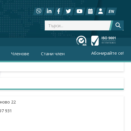
EN
Абонирайте се!
Членове
Стани член
рново 22
97 931