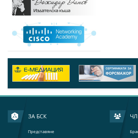
ЗА БСК
ЧЛ
Представяне
Бра