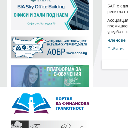
БАП е еди
рециклато
Асоциаци
промишлен
уредба в 
Членове
Събития