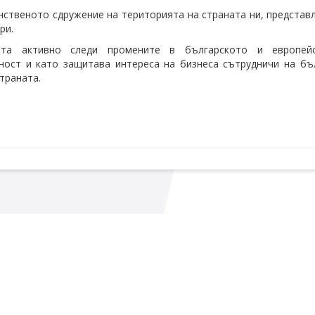
нственото сдружение на територията на страната ни, представ
ри.
ята активно следи промените в българското и европейс
ост и като защитава интереса на бизнеса сътрудничи на бъ
страната.