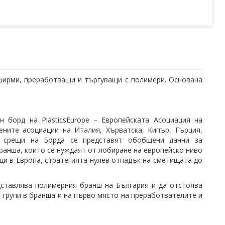
фирми, преработващи и търгуващи с полимери. Основана
 борд на PlasticsEurope – Европейската Асоциация на
ените асоциации на Италия, Хърватска, Кипър, Гърция,
 срещи на Борда се представят обобщени данни за
ранша, които се нуждаят от лобиране на европейско ниво
ъци в Европа, стратегията нулев отпадък на сметищата до
дставлява полимерния бранш на България и да отстоява
 групи в бранша и на първо място на преработвателите и