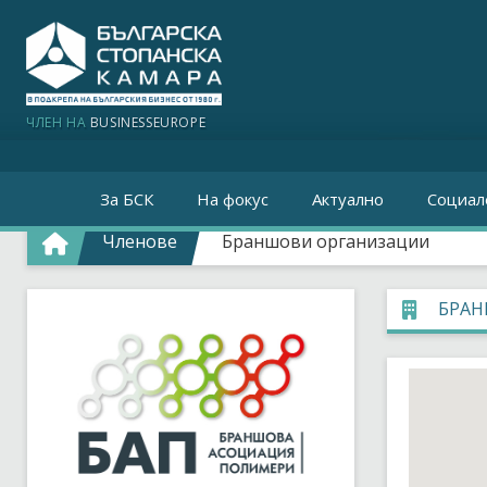
ЧЛЕН НА
BUSINESSEUROPE
За БСК
На фокус
Актуално
Социал
Членове
Браншови организации
БРАН