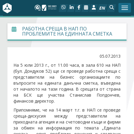
EN
Togg
За БСК
РАБОТНА СРЕЩА В НАП ПО
ПРОБЛЕМИТЕ НА ЕДИННАТА СМЕТКА
На фокус
05.07.2013
Актуално
На 5 юли 2013 г., от 11.00 часа, в зала 610 на НАП
(бул. Дондуков 52) ще се проведе работна среща с
Социален диалог
представители на бизнес организациите по
въпросите на едината данъчна сметка, въведена
Дейности
от началото на тази година. В срещата от страна
на БСК ще участва Станислав Попдончев,
финансов директор.
Арбитражен съд
Припомняме, че на 14 март т.г. в НАП се проведе
среща-дискусия между представители на
Проекти
приходната агенция и на счетоводни къщи и фирми
за обмен на информация по темата „Едината
Членове
сметка – опит, проблеми, решения и следващи