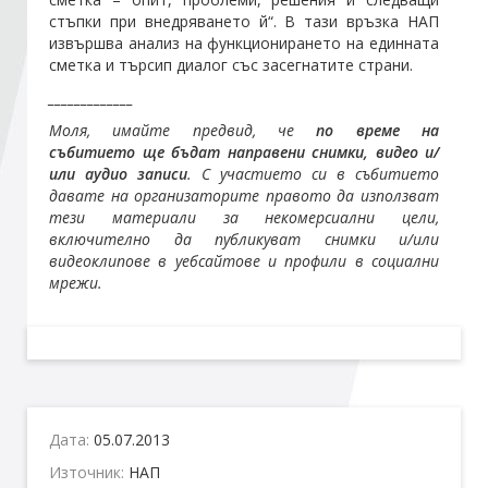
стъпки при внедряването й“. В тази връзка НАП
извършва анализ на функционирането на единната
Стани член
сметка и търсип диалог със засегнатите страни.
_____________
Абонирайте се!
Моля, имайте предвид, че
по време на
събитието ще бъдат направени снимки, видео и/
или аудио записи
. С участието си в събитието
давате на организаторите правото да използват
тези материали за некомерсиални цели,
включително да публикуват снимки и/или
видеоклипове в уебсайтове и профили в социални
мрежи.
Дата:
05.07.2013
Източник:
НАП