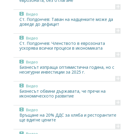
еврозоната, без отлагане
+
Видео
Ст. Попдончев: Таван на надценките може да
доведе до дефицит
+
Видео
Ст. Попдончев: Членството в еврозоната
ускорява всички процеси в икономиката
+
Видео
Бизнесът изпраща оптимистична година, но с
несигурни инвестиции за 2025 г.
+
Видео
Бизнесът обвини държавата, че пречи на
икономическото развитие
+
Видео
Връщане на 20% ДДС за хляба и ресторантите
ще вдигне цените
+
Видео