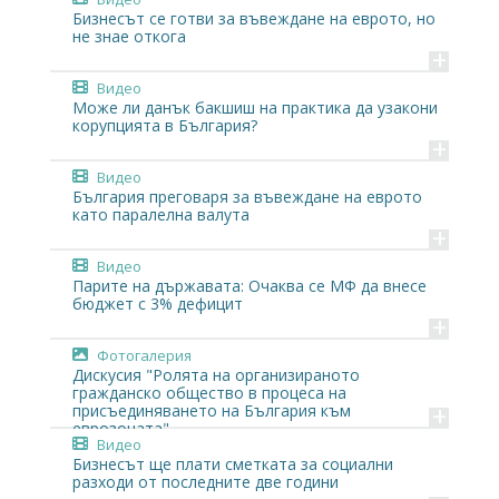
Бизнесът се готви за въвеждане на еврото, но
не знае откога
+
Видео
Може ли данък бакшиш на практика да узакони
корупцията в България?
+
Видео
България преговаря за въвеждане на еврото
като паралелна валута
+
Видео
Парите на държавата: Очаква се МФ да внесе
бюджет с 3% дефицит
+
Фотогалерия
Дискусия "Ролята на организираното
гражданско общество в процеса на
+
присъединяването на България към
еврозоната"
Видео
Бизнесът ще плати сметката за социални
разходи от последните две години