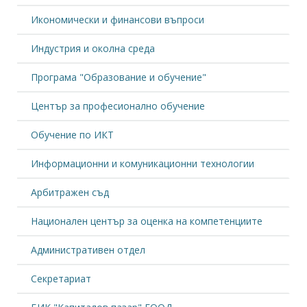
Ст. Попдончев: Създаването на държавна
Икономически и финансови въпроси
верига магазини е поредна груба намеса в
+
частния сектор
Индустрия и околна среда
Новини
, 26.02.2025
Станислав Попдончев: Никой не ни вкарва в
Програма "Образование и обучение"
еврозоната, ние искаме да членуваме там
+
Център за професионално обучение
Събития
, 24.02.2025
Заседание на НСТС
Обучение по ИКТ
+
Информационни и комуникационни технологии
Новини
, 20.02.2025
Министърът на финансите представи Бюджет
2025 на синдикати и работодатели
Арбитражен съд
+
Новини
, 03.02.2025
Национален център за оценка на компетенциите
Ст. Попдончев: Членството в еврозоната
ускорява всички процеси в икономиката
Административен отдел
+
Новини
, 29.01.2025
Секретариат
Значението на социалния диалог бе тема на
семинар в Кърджали