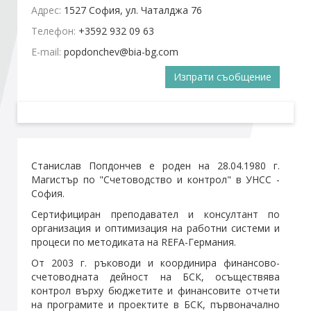
Адрес:
1527 София, ул. Чаталджа 76
Телефон:
+3592 932 09 63
Стани член
E-mail:
Абонирайте се!
Изпрати съобщение
Станислав Попдончев е роден на 28.04.1980 г.
Магистър по "Счетоводство и контрол" в УНСС -
София.
Сертифициран преподавател и консултант по
организация и оптимизация на работни системи и
процеси по методиката на REFA-Германия.
От 2003 г. ръководи и координира финансово-
счетоводната дейност на БСК, осъществява
контрол върху бюджетите и финансовите отчети
на програмите и проектите в БСК, първоначално