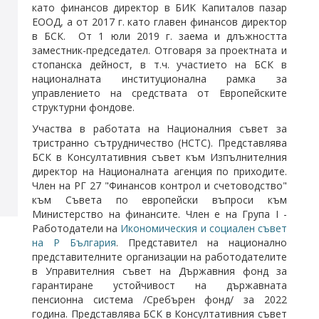
като финансов директор в БИК Капиталов пазар
ЕООД, а от 2017 г. като главен финансов директор
в БСК. От 1 юли 2019 г. заема и длъжността
заместник-председател. Отговаря за проектната и
стопанска дейност, в т.ч. участието на БСК в
националната институционална рамка за
управлението на средствата от Европейските
структурни фондове.
Участва в работата на Националния съвет за
тристранно сътрудничество (НСТС). Представлява
БСК в Консултативния съвет към Изпълнителния
директор на Националната агенция по приходите.
Член на РГ 27 "Финансов контрол и счетоводство"
към Съвета по европейски въпроси към
Министерство на финансите. Член е на Група I -
Работодатели на
Икономическия и социален съвет
на Р България
. Представител на национално
представителните организации на работодателите
в Управителния съвет на Държавния фонд за
гарантиране устойчивост на държавната
пенсионна система /Сребърен фонд/ за 2022
година. Представлява БСК в Консултативния съвет