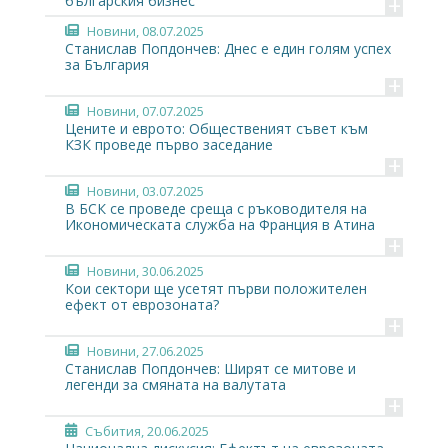
+
българския бизнес
Новини
, 08.07.2025
Станислав Попдончев: Днес е един голям успех
за България
+
Новини
, 07.07.2025
Цените и еврото: Общественият съвет към
КЗК проведе първо заседание
+
Новини
, 03.07.2025
В БСК се проведе среща с ръководителя на
Икономическата служба на Франция в Атина
+
Новини
, 30.06.2025
Кои сектори ще усетят първи положителен
ефект от еврозоната?
+
Новини
, 27.06.2025
Станислав Попдончев: Ширят се митове и
легенди за смяната на валутата
+
Събития
, 20.06.2025