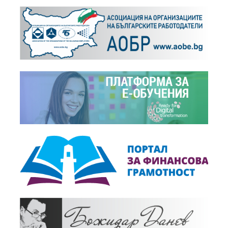
От "изпълним" до "опасен" - мненията на
експертите за проектобюджета
+
Новини
, 06.12.2024
В БСК се проведе работна среща с
Асоциацията на банките в България
+
Новини
, 03.12.2024
Проведе се заседание на Арбитражната
колегия на АС при БСК
+
Новини
, 27.11.2024
Проведе се второ заседание на
Консултативния съвет към председателя на
+
НСИ
Новини
, 12.11.2024
Станислав Попдончев: Без резки промени сега,
ако искаме дата за еврозоната!
+
Новини
, 05.11.2024
Възможно ли е България да се присъедини
към еврозоната от 1 юли 2025 година?
+