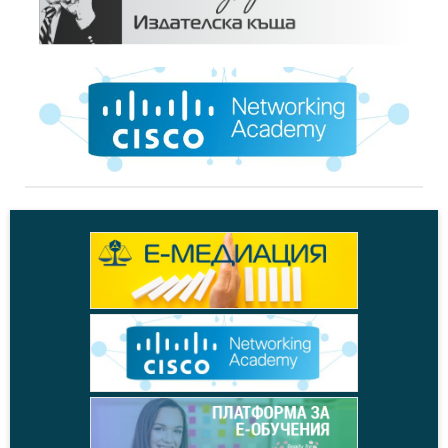
Новини
, 29.10.2024
Връщане на 20% ДДС за хляба и ресторантите
ще вдигне цените
+
Новини
, 23.10.2024
България ли е страната с най-висок данък
добавена стойност?
+
Новини
, 21.10.2024
БСК: В Закона за ДДС се въвежда нова
административна тежест за бизнеса
+
Новини
, 16.10.2024
Второто издание на форума за модерна
търговия More than trade ще се проведе на 17
+
октомври в София
Становища
, 15.10.2024
Относно проект за промени в Наредба
Н-5/2023
+
Новини
, 11.10.2024
Станислав Попдончев: Харчим много, а