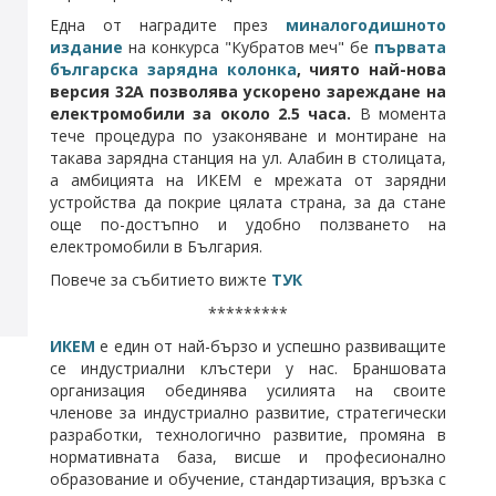
Една от наградите през
миналогодишното
издание
на конкурса "Кубратов меч" бе
първата
българска зарядна колонка
, чиято най-нова
версия 32А позволява ускорено зареждане на
електромобили за около 2.5 часа.
В момента
тече процедура по узаконяване и монтиране на
такава зарядна станция на ул. Алабин в столицата,
а амбицията на ИКЕМ е мрежата от зарядни
устройства да покрие цялата страна, за да стане
още по-достъпно и удобно ползването на
електромобили в България.
Повече за събитието вижте
ТУК
*********
ИКЕМ
е един от най-бързо и успешно развиващите
се индустриални клъстери у нас. Браншовата
организация обединява усилията на своите
членове за индустриално развитие, стратегически
разработки, технологично развитие, промяна в
нормативната база, висше и професионално
образование и обучение, стандартизация, връзка с