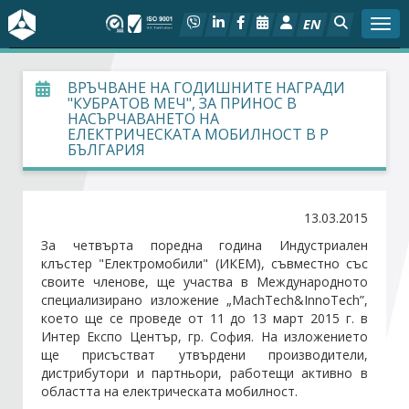
EN
Togg
За БСК
ВРЪЧВАНЕ НА ГОДИШНИТЕ НАГРАДИ
"КУБРАТОВ МЕЧ", ЗА ПРИНОС В
НАСЪРЧАВАНЕТО НА
На фокус
ЕЛЕКТРИЧЕСКАТА МОБИЛНОСТ В Р
БЪЛГАРИЯ
Актуално
13.03.2015
Социален диалог
За четвърта поредна година Индустриален
клъстер "Електромобили" (ИКЕМ), съвместно със
Дейности
своите членове, ще участва в Международното
специализирано изложение „MachTech&InnoTech”,
Арбитражен съд
което ще се проведе от 11 до 13 март 2015 г. в
Интер Експо Център, гр. София. На изложението
ще присъстват утвърдени производители,
Проекти
дистрибутори и партньори, работещи активно в
областта на електрическата мобилност.
Членове