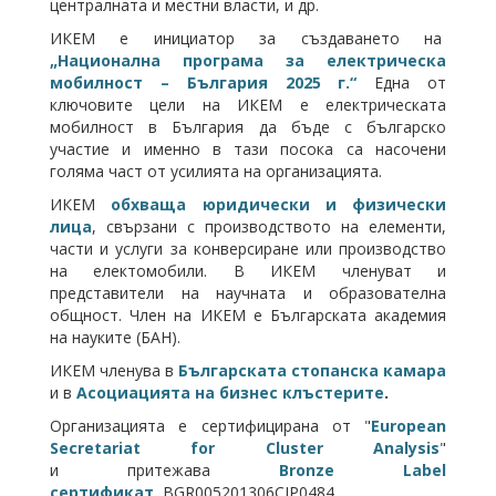
централната и местни власти, и др.
ИКЕМ е инициатор за създаването на
„Национална програма за електрическа
мобилност – България 2025 г.“
Една от
ключовите цели на ИКЕМ е електрическата
мобилност в България да бъде с българско
участие и именно в тази посока са насочени
голяма част от усилията на организацията.
ИКЕМ
обхваща юридически и физически
лица
, свързани с производството на елементи,
части и услуги за конверсиране или производство
на електомобили. В ИКЕМ членуват и
представители на научната и образователна
общност. Член на ИКЕМ е Българската академия
на науките (БАН).
ИКЕМ членува в
Българската стопанска камара
и в
Асоциацията на бизнес клъстерите
.
Организацията е сертифицирана от "
European
Secretariat for Cluster Analysis
"
и притежава
Bronze Label
сертификат
, BGR005201306CIP0484.