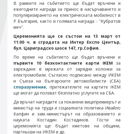
В рамките на събитието ще бъдат връчени и
ежегодните награди за принос в насърчаването и
популяризирането на електрическата мобилност в
Стани член
Р България, както и голямата награда - "Кубратов
меч".
Абонирайте се!
Церемонията ще се състои на 13 март от
11:00 ч. в сградата на Интер Експо Център,
бул. Цариградско шосе 147, гр.София.
По време на събитието ще бъдат връчени и
първите 10 безконтактните карти IKEM
за
зареждане в мрежата от зарядни колонки за
електромобили. Съгласно подписано между ИКЕМ
и Съюза на българските автомобилисти (СБА)
споразумение
, притежателите на картите IKEM
ще могат да ползват безплатно услугите на СБА.
Да връчат наградите са поканени вицепремиерът и
министър на труда и социалната политика Ивайло
Калфин и зам.-министърът на образованието и
науката Костадин Костадинов. Гости на
церемонията ще бъдат кметове на общини,
партньори на ИКЕМ и др.