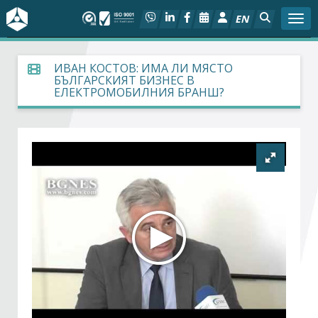
EN
Togg
За БСК
ИВАН КОСТОВ: ИМА ЛИ МЯСТО
БЪЛГАРСКИЯТ БИЗНЕС В
ЕЛЕКТРОМОБИЛНИЯ БРАНШ?
На фокус
Актуално
Социален диалог
Дейности
Арбитражен съд
Проекти
Членове