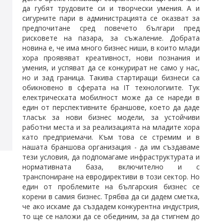
да губят трудовите си и творчески умения. А и
сигурните пари в администрацията се оказват за
предпочитане сред повечето българи пред
рисковете на пазара, за съжаление. Добрата
новина е, че има много бизнес ниши, в които млади
хора проявяват креативност, нови познания и
умения, и успяват да се конкурират не само у нас,
но и зад граница. Такива стартиращи бизнеси са
обикновено в сферата на IT технологиите. Тук
електрическата мобилност може да се нареди в
един от перспективните браншове, което да даде
тласък за нови бизнес модели, за устойчиви
работни места и за реализацията на младите хора
като предприемачи. Към това се стремим и в
нашата браншова организация - да им създаваме
тези условия, да подпомагаме инфраструктурата и
нормативната база, включително и с
транспониране на евродирективи в този сектор. Но
един от проблемите на българския бизнес се
корени в самия бизнес. Трябва да си дадем сметка,
че ако искаме да създадем конкурентна индустрия,
то ще се наложи да се обединим, за да стигнем до