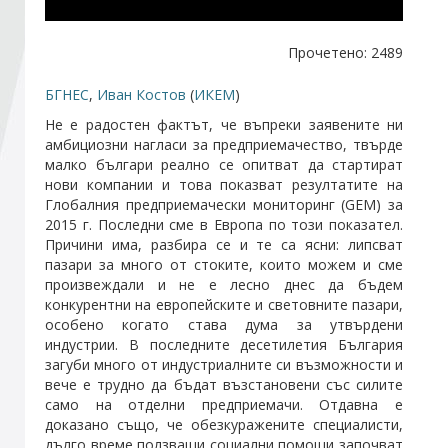
Стани член
Прочетено: 2489
БГНЕС
,
Иван Костов
(
ИКЕМ
)
Абонирайте се!
Не е радостен фактът, че въпреки заявените ни
амбициозни нагласи за предприемачество, твърде
малко българи реално се опитват да стартират
нови компании и това показват резултатите на
Глобалния предприемачески мониторинг (GEM) за
2015 г. Последни сме в Европа по този показател.
Причини има, разбира се и те са ясни: липсват
пазари за много от стоките, които можем и сме
произвеждали и не е лесно днес да бъдем
конкурентни на европейските и световните пазари,
особено когато става дума за утвърдени
индустрии. В последните десетилетия България
загуби много от индустриалните си възможности и
вече е трудно да бъдат възстановени със силите
само на отделни предприемачи. Отдавна е
доказано също, че обезкуражените специалисти,
дълго време ползващи социални помощи започват