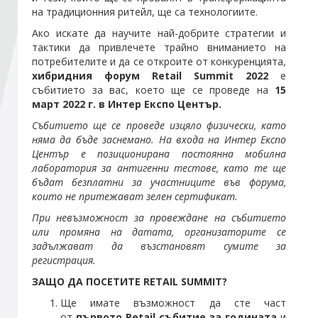
на традиционния ритейл, ще са технологиите.
Ако искате да научите най-добрите стратегии и
Стани член
тактики да привлечете трайно вниманието на
потребителите и да се откроите от конкуренцията,
Абонирайте се!
хибридния форум
Retail Summit 2022
е
събитието за вас, което ще се проведе на
15
март 2022 г. в Интер Експо Център.
Събитието ще се проведе изцяло физически, като
няма да бъде заснемано. На входа на Интер Експо
Център е позиционирана постоянна мобилна
лаборатория за антигенни тестове, като те ще
бъдат безплатни за участниците във форума,
които не притежават зелен сертификат.
При невъзможност за провеждане на събитието
или промяна на датата, организаторите се
задължават да възстановят сумите за
регистрация.
ЗАЩО ДА ПОСЕТИТЕ RETAIL SUMMIT?
Ще имате възможност да сте част
от
първото Retail събитие за годината
и