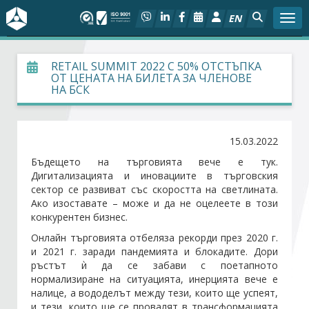
EN
Togg
За БСК
RETAIL SUMMIT 2022 С 50% ОТСТЪПКА
ОТ ЦЕНАТА НА БИЛЕТА ЗА ЧЛЕНОВЕ
НА БСК
На фокус
Актуално
15.03.2022
Бъдещето на търговията вече е тук.
Социален диалог
Дигитализацията и иновациите в търговския
сектор се развиват със скоростта на светлината.
Дейности
Ако изоставате – може и да не оцелеете в този
конкурентен бизнес.
Онлайн търговията отбеляза рекорди през 2020 г.
Арбитражен съд
и 2021 г. заради пандемията и блокадите. Дори
ръстът ѝ да се забави с поетапното
Проекти
нормализиране на ситуацията, инерцията вече е
налице, а вододелът между тези, които ще успеят,
и тези, които ще се провалят в трансформацията
Членове