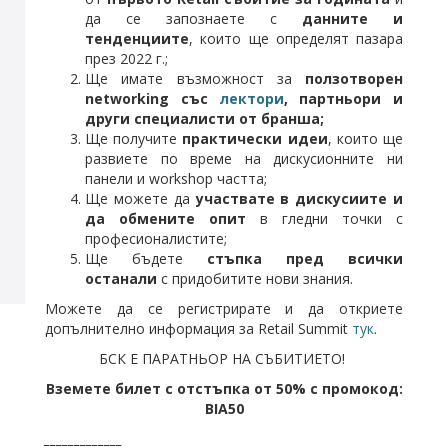
да се запознаете с
данните и
тенденциите
, които ще определят пазара
през 2022 г.;
Ще имате възможност за
ползотворен
networking със
лектори
, партньори и
други специалисти от бранша;
Ще получите
практически идеи
, които ще
развиете по време на дискусионните ни
панели и workshop частта;
Ще можете да
участвате в дискусиите и
да обмените опит
в гледни точки с
професионалистите;
Ще бъдете
стъпка пред всички
останали
с придобитите нови знания.
Можете да се регистрирате и да откриете
допълнително информация за Retail Summit
тук
.
БСК Е ПАРАТНЬОР НА СЪБИТИЕТО!
Вземете билет с
отстъпка от 50% с промокод:
BIA50
_____________