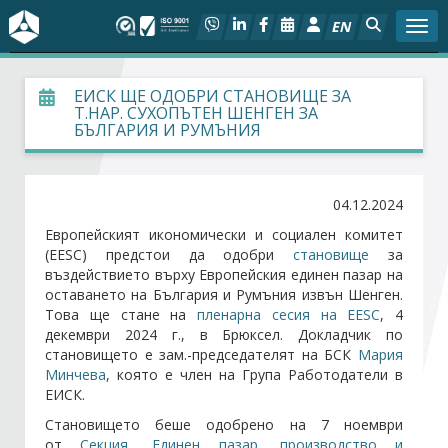
EN
Togg
За БСК
ЕИСК ЩЕ ОДОБРИ СТАНОВИЩЕ ЗА
Т.НАР. СУХОПЪТЕН ШЕНГЕН ЗА
БЪЛГАРИЯ И РУМЪНИЯ
На фокус
Актуално
04.12.2024
Европейският икономически и социален комитет
Социален диалог
(EESC) предстои да одобри
становище
за
въздействието върху Европейския единен пазар на
Дейности
оставането на България и Румъния извън Шенген.
Това ще стане на
пленарна сесия на EESC
, 4
декември 2024 г., в Брюксел. Докладчик по
Арбитражен съд
становището е зам.-председателят на БСК
Мария
Минчева
, която е член на Група Работодатели в
ЕИСК.
Проекти
Становището беше одобрено на 7 ноември
от
Секция „Единен пазар, производство и
Членове