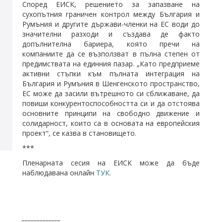
Според ЕИСК, решението за запазване на
сухопътния граничен контрол между България и
Румъния и другите държави-членки на ЕС води до
значителни разходи и създава де факто
допълнителна бариера, която пречи на
компаниите да се възползват в пълна степен от
предимствата на единния пазар. „Като предприеме
активни стъпки към пълната интеграция на
България и Румъния в Шенгенското пространство,
ЕС може да засили вътрешното си сближаване, да
повиши конкурентоспособността си и да отстоява
основните принципи на свободно движение и
солидарност, които са в основата на европейския
проект“, се казва в становището.
***
Пленарната сесия на ЕИСК може да бъде
наблюдавана онлайн
ТУК
.
_____________