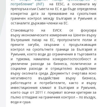
потребление“ (INT)
на EESC, а основната му
препоръка към Съвета на ЕС е да бъде определена
Стани член
конкретна дата за премахване на сухопътния
граничен контрол между България и Румъния и
останалите държави-членки на ЕС.
Абонирайте се!
Становището на ЕИСК се фокусира
върху икономическите измерения на Шенген върху
Вътрешния пазар на ЕС, пропуснатите ползи и
преките загуби, свързани с продължаващия
контрол на сухопътните граници за България и
Румъния, което води до ограничения в търговията
и туризма, намалена конкурентоспособност и
увеличени разходи за бизнеса, политически и
социални разходи и отрицателно въздействие
върху околната среда. Документът очертава ясно
негативното въздействие върху бизнеса,
работещите и потребителите, както и върху
инвестиционния климат в България и Румъния,
които още от 2011 г. покриват всички критерии за
пълно отпадане на граничния контрол – по въздух,
вода и суша.