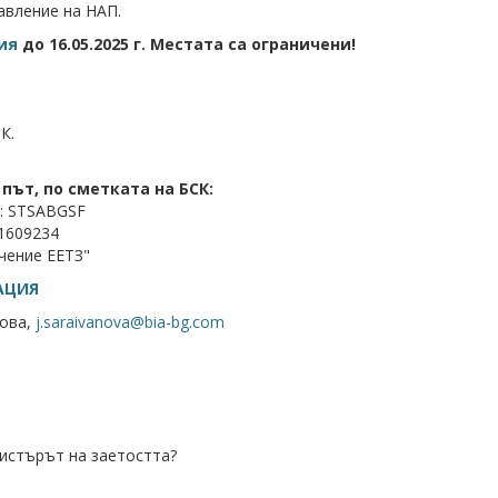
авление на НАП.
ция
до 16.05.2025 г. Местата са ограничени!
К.
път, по сметката на БСК:
: STSABGSF
1609234
чение ЕЕТЗ"
АЦИЯ
ова,
j.saraivanova@bia-bg.com
гистърът на заетостта?