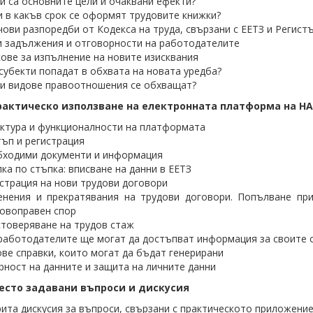
и са основните цели и очаквани ефекти?
и в какъв срок се оформят трудовите книжки?
ови разпоредби от Кодекса на труда, свързани с ЕЕТЗ и Регист
 задължения и отговорности на работодателите
ове за изпълнение на новите изисквания
субекти попадат в обхвата на новата уредба?
и видове правоотношения се обхващат?
 Практическо използване на електронната платформа на 
ктура и функционалности на платформата
ъп и регистрация
бходими документи и информация
ка по стъпка: вписване на данни в ЕЕТЗ
страция на нови трудови договори
енения и прекратявания на трудови договори. Попълване пр
овоправен спор
товеряване на трудов стаж
работодателите ще могат да достъпват информация за своите 
ве справки, които могат да бъдат генерирани
рност на данните и защита на личните данни
есто задавани въпроси и дискусия
ита дискусия за въпроси, свързани с практическото приложение