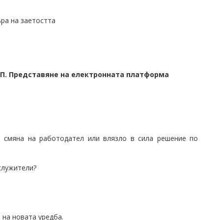
ъра на заетостта
НАП. Представяне на електронната платформа
и смяна на работодател или влязло в сила решение по
служители?
 на новата уредба.