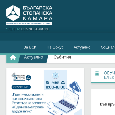
ЧЛЕН НА
BUSINESSEUROPE
За БСК
На фокус
Актуално
Социал
Актуално
Събития
ОБУЧ
ЕЛЕК
Във връ