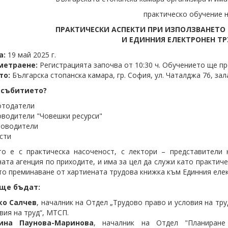
практическо обучение н
ПРАКТИЧЕСКИ АСПЕКТИ ПРИ ИЗПОЛЗВАНЕТО 
И ЕДИННИЯ ЕЛЕКТРОНЕН Т
а:
19 май 2025 г.
метраене:
Регистрацията започва от 10:30 ч. Обучението ще про
то:
Българска стопанска камара, гр. София, ул. Чаталджа 76, зал
е събитието?
отодатели
водители "Човешки ресурси"
товодители
сти
то е с практическа насоченост, с лектори – представители
ата агенция по приходите, и има за цел да служи като практи
то преминаване от хартиената трудова книжка към Единния елек
ще бъдат:
ко Салчев
, началник на Отдел „Трудово право и условия на тр
вия на труд“, МТСП.
ина Паунова-Маринова
, началник на Отдел "Планиране