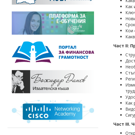
Какв
Как 
Ключ
Нови
Срок
Кои 
Какв
Част II:
Стру
Дост
Нео
Стъп
Реги
Изм
труд
Удос
Как 
Видо
Сигу
Част
III.
Ч
Откр