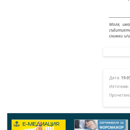
____________
Моля, им
събитието
снимки и/
Дата:
19.0
Източник
Прочетен