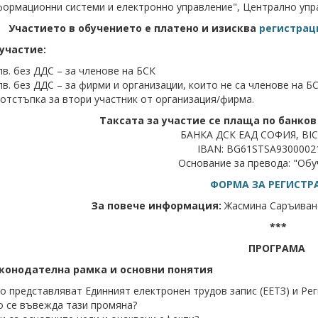
ормационни системи и електронно управление", Централно упр
Участието в обучението е платено и изисква
регистра
 участие:
лв. без ДДС – за членове на БСК
лв. без ДДС – за фирми и организации, които не са членове на БС
отстъпка за втори участник от организация/фирма.
Таксата за участие се плаща по банков 
БАНКА ДСК EАД СОФИЯ, BIC
IBAN: BG61STSA9300002
Основание за превода: "Обу
ФОРМА ЗА РЕГИСТР
За повече информация:
Жасмина Саръиван
***
ПРОГРАМА
аконодателна рамка и основни понятия
о представляват Единният електронен трудов запис (ЕЕТЗ) и Ре
 се въвежда тази промяна?