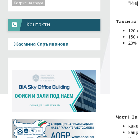
"Инф
Кодекс на труда
Такси за
Контакти
120 
150 
20% 
Жасмина Саръиванова
Част
I
. З
Какв
Защо