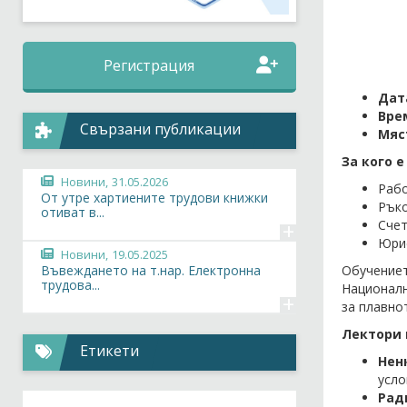
Регистрация
Дат
Вре
Свързани публикации
Мяс
За кого 
Новини,
31.05.2026
Раб
От утре хартиените трудови книжки
Ръко
отиват в...
+
Сче
Юри
Новини,
19.05.2025
Въвеждането на т.нар. Електронна
Обучение
трудова...
Националн
+
за плавно
Лектори 
Етикети
Нен
усло
Рад