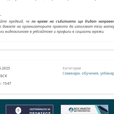
_
айте предвид, че
по време на събитието ще бъдат направени
 давате на организаторите правото да използват тези матери
или видеоклипове в уебсайтове и профили в социални мрежи.
5.2025
Категории
Семинари, обучения, уебина
:
БСК
о:
1547