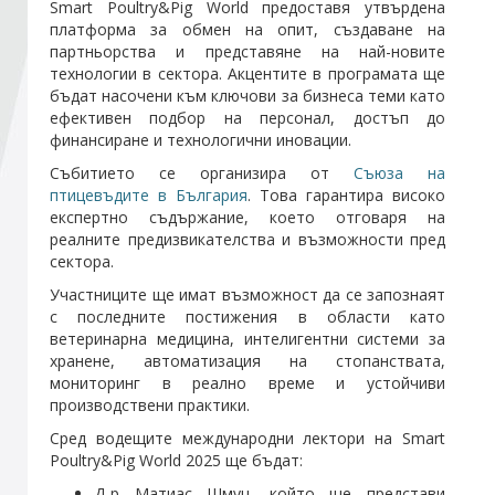
Smart Poultry&Pig World предоставя утвърдена
платформа за обмен на опит, създаване на
партньорства и представяне на най-новите
Стани член
технологии в сектора. Акцентите в програмата ще
бъдат насочени към ключови за бизнеса теми като
Абонирайте се!
ефективен подбор на персонал, достъп до
финансиране и технологични иновации.
Събитието се организира от
Съюза на
птицевъдите в България
. Това гарантира високо
експертно съдържание, което отговаря на
реалните предизвикателства и възможности пред
сектора.
Участниците ще имат възможност да се запознаят
с последните постижения в области като
ветеринарна медицина, интелигентни системи за
хранене, автоматизация на стопанствата,
мониторинг в реално време и устойчиви
производствени практики.
Сред водещите международни лектори на Smart
Poultry&Pig World 2025 ще бъдат:
Д-р Матиас Шмуц, който ще представи