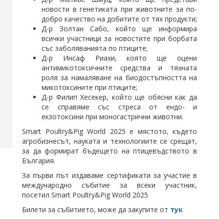
новости в генетиката при животните за по-
добро качество на добитите от тях продукти;
Д-р Золтан Сабо, който ще информира
всички участници за новостите при борбата
със заболяванията по птиците;
Д-р Инсаф Риахи, която ще оцени
антимикотоксичните средства и тяхната
роля за намаляване на биодостъпността на
микотоксините при птиците;
Д-р Филип Хесекер, който ще обясни как да
се справяме със стреса от ендо- и
екзотоксини при моногастрични животни.
Smart Poultry&Pig World 2025 е мястото, където
агробизнесът, науката и технологиите се срещат,
за да формират бъдещето на птицевъдството в
България.
За първи път издаваме сертификати за участие в
международно събитие за всеки участник,
посетил Smart Poultry&Pig World 2025
Билети за събитието, може да закупите от
тук