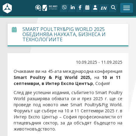
EN
Togg
За БСК
SMART POULTRY&PIG WORLD 2025
ОБЕДИНЯВА НАУКАТА, БИЗНЕСА И
ТЕХНОЛОГИИТЕ
На фокус
Актуално
10.09.2025 - 11.09.2025
Очакваме ви на 45-ата международна конференция
Социален диалог
Smart Poultry & Pig World 2025,
на
10 и 11
септември, в Интер Експо Център
, София!
Дейности
След две успешни издания, събитието Smart Poultry
World разширява обхвата си и през 2025 г. ще се
проведе под новото име Smart Poultry&Pig World.
Арбитражен съд
Форумът ще събере на 10 и 11 Септември 2025 г. в
Интер Експо Център – София професионалисти от
Проекти
птицевъдния сектор, за да обсъдят бъдещето на
животновъдството.
Членове