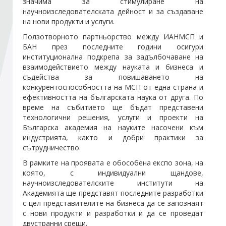
значима за стимулиране на
научноизследователската дейност и за създаване
на нови продукти и услуги.
Стани член
Ползотворното партньорство между ИАНМСП и
БАН през последните години осигури
Абонирайте се!
институционална подкрепа за задълбочаване на
взаимодействието между науката и бизнеса и
съдейства за повишаването на
конкурентоспособността на МСП от една страна и
ефективността на българската наука от друга. По
време на събитието ще бъдат представени
технологични решения, услуги и проекти на
Българска академия на науките насочени към
индустрията, както и добри практики за
сътрудничество.
В рамките на проявата е обособена експо зона, на
която, с индивидуални щандове,
научноизследователските институти на
Академията ще представят последните разработки
с цел представителите на бизнеса да се запознаят
с нови продукти и разработки и да се проведат
двустранни срещи.