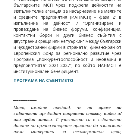
българските МСП чрез подкрепа дейността на
Изпълнителна агенция за насърчаване на малките
и средните предприятия (ИАНМСП) – фаза 2“ в
изпълнение на дейност 7 “Организиране и
провеждане на бизнес форуми, конференции,
контактни борси и други бизнес събития с
двустранни срещи или нетуъркинг между български
и чуждестранни фирми в страната”, финансиран от
Европейския фонд за регионално развитие чрез
Програма „Конкурентоспособност и иновации в
предприятията“ 2021-2027“, по който ИАНМСП е
институционален бенефициент.
ПРОГРАМА НА СЪБИТИЕТО
_____________
Моля, имайте предвид, че
по време на
събитието ще бъдат направени снимки, видео и/
или аудио записи
. С участието си в събитието
давате на организаторите правото да използват
тези материали за некомерсиални цели,