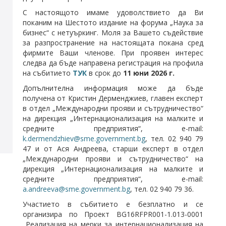
С настоящото имаме удоволствието да Ви
поканим на Шестото издание на форума „Наука за
бизнес“ с нетуъркинг. Моля за Вашето съдействие
за разпространение на настоящата покана сред
фирмите Ваши членове. При проявен интерес
следва да бъде направена регистрация на профила
на събитието
ТУК
в срок до
11 юни 2026 г.
Допълнителна информация може да бъде
получена от Кристин Дерменджиев, главен експерт
в отдел „Международни прояви и сътрудничество“
на дирекция „Интернационализация на малките и
средните предприятия“, e-mail:
k.dermendzhiev@sme.government.bg
, тел. 02 940 79
47 и от Ася Андреева, старши експерт в отдел
„Международни прояви и сътрудничество“ на
дирекция „Интернационализация на малките и
средните предприятия“, e-mail:
a.andreeva@sme.government.bg
, тел. 02 940 79 36.
Участието в събитието е безплатно и се
организира по Проект BG16RFPR001-1.013-0001
„Реализация на мерки за интернационализация на