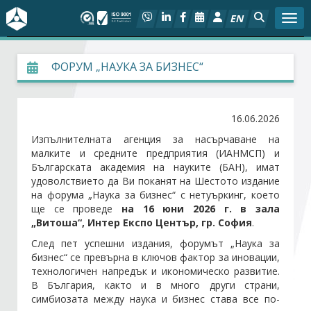
EN
Togg
За БСК
ФОРУМ „НАУКА ЗА БИЗНЕС“
На фокус
16.06.2026
Актуално
Изпълнителната агенция за насърчаване на
малките и средните предприятия (ИАНМСП) и
Българската академия на науките (БАН), имат
Социален диалог
удоволствието да Ви поканят на Шестото издание
на форума „Наука за бизнес“ с нетуъркинг, което
Дейности
ще се проведе
на 16 юни 2026 г. в зала
„Витоша“, Интер Експо Център, гр. София
.
Арбитражен съд
След пет успешни издания, форумът „Наука за
бизнес“ се превърна в ключов фактор за иновации,
технологичен напредък и икономическо развитие.
Проекти
В България, както и в много други страни,
симбиозата между наука и бизнес става все по-
Членове