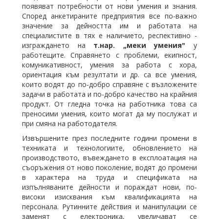
появяват потребности от нови умения и знания.
Според анкетираните предприятия все по-важно
значение за дейността им и работата на
специалистите в тях е наличието, респективно -
изграждането на
т.нар. „меки умения"
у
работещите. Справянето с проблеми, екипност,
комуникативност, умения за работа с хора,
ориентация към резултати и др. са все умения,
които водят до по-добро справяне с възложените
задачи в работата и по-добро качество на крайния
продукт. От гледна точка на работника това са
преносими умения, които могат да му послужат и
при смяна на работодателя.
Извършените през последните години промени в
техниката и технологиите, обновлението на
производството, въвеждането в експлоатация на
съоръжения от ново поколение, водят до промени
в характера на труда и спецификата на
изпълняваните дейности и пораждат нови, по-
високи изисквания към квалификацията на
персонала. Рутинните действия и манипулации се
заменят с електроника, увеличават се