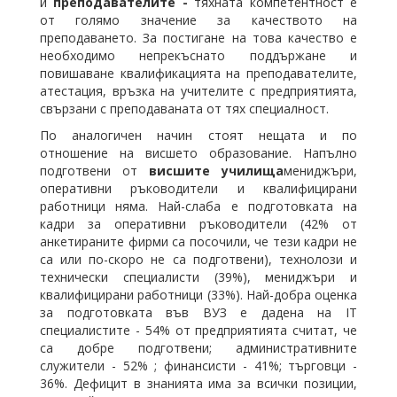
и
преподавателите -
тяхната компетентност е
от голямо значение за качеството на
преподаването. За постигане на това качество е
необходимо непрекъснато поддържане и
повишаване квалификацията на преподавателите,
атестация, връзка на учителите с предприятията,
свързани с преподаваната от тях специалност.
По аналогичен начин стоят нещата и по
отношение на висшето образование. Напълно
подготвени от
висшите училища
мениджъри,
оперативни ръководители и квалифицирани
работници няма. Най-слаба е подготовката на
кадри за оперативни ръководители (42% от
анкетираните фирми са посочили, че тези кадри не
са или по-скоро не са подготвени), технолози и
технически специалисти (39%), мениджъри и
квалифицирани работници (33%). Най-добра оценка
за подготовката във ВУЗ е дадена на IT
специалистите - 54% от предприятията считат, че
са добре подготвени; административните
служители - 52% ; финансисти - 41%; търговци -
36%. Дефицит в знанията има за всички позиции,