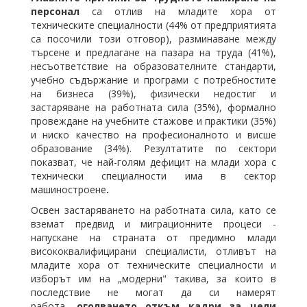
персонал
са отлив на младите хора от
техническите специалности (44% от предприятията
са посочили този отговор), разминаване между
търсене и предлагане на пазара на труда (41%),
несъответствие на образователните стандарти,
учебно съдържание и програми с потребностите
на бизнеса (39%), физически недостиг и
застаряване на работната сила (35%), формално
провеждане на учебните стажове и практики (35%)
и ниско качество на професионалното и висше
образование (34%). Резултатите по сектори
показват, че най-голям дефицит на млади хора с
технически специалности има в сектор
машиностроене
.
Освен застаряването на работната сила, като се
вземат предвид и миграционните процеси -
напускане на страната от предимно млади
висококвалифицирани специалисти, отливът на
младите хора от техническите специалности и
изборът им на „модерни" такива, за които в
последствие не могат да си намерят
работа,
оголването откъм кадри за цели