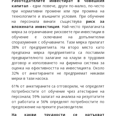
Работодателите инвестират в човешкия
капитал
- едни повече, други по-малко, по-често
при нормативни промени или при промяна на
технологиите и външните условия. При обучение
на персонала винаги съществува
риск за
вложената инвестиция
. Най-често прилаганата
мярка за ограничаване рисковете при инвестиции в
обучение е сключване на допълнителни
споразумения с обучаваните. Тази мярка прилагат
38% от предприятията. На второ място като
предпазна мярка предприятията са поставили
предварителното залагане на клаузи в трудовия
договор и използването на фирмена система за
оценка на ефективността на инвестицията. Около
32% от анкетираните не предприемат никакви
мерки в тази насока.
61% от анкетираните са отговорили, че определят
потребностите от обучение чрез атестиране на
персонала; 59% залагат на анализа на резултатите
от работата и 56% определят потребностите по
предложение на преките ръководители.
На какви трудности се натъкват