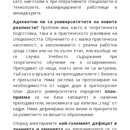
като най-голям е при оперативните специалисти и
технолозите, квалифицираните работници и
мениджърите.
Адекватни ли са университетите на новите
реалности?
Проблем има, както в теоретичната
подготовка, така и в практическото усвояване на
специалността. Обучението е с малка практическа
насоченост, а запознаването с реална работна
среда става или на по-късен етап, или въобще не
се случва. Учебното съдържание при
теоретичното обучение не е осъвременено.
Преподават се неща, които вече не са актуални,
тъй като и връзката на преподавателите с бизнеса
е прекъсната. Няма система за прогнозиране на
необходимостта от кадри дори в краткосрочен
план. Докато университетите определят
план-
приема
си на база капацитет и налични
преподаватели, икономиката ще изпитва „глад" от
кадри. Няма дефинирана ясна визия и приоритети
за развитието на висшето образование.
Според анкетираните
най-големият дефицит в
знанията и уменията
на дипломиралите се от