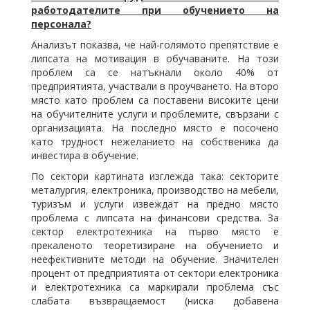
работодателите при обучението на
персонала?
Анализът показва, че най-голямото препятствие е
липсата на мотивация в обучаваните. На този
проблем са се натъкнали около 40% от
предприятията, участвали в проучването. На второ
място като проблем са поставени високите цени
на обучителните услуги и проблемите, свързани с
организацията. На последно място е посочено
като трудност нежеланието на собственика да
инвестира в обучение.
По сектори картината изглежда така: секторите
металургия, електроника, производство на мебели,
туризъм и услуги извеждат на предно място
проблема с липсата на финансови средства. За
сектор електротехника на първо място е
прекаленото теоретизиране на обучението и
неефективните методи на обучение. Значителен
процент от предприятията от сектори електроника
и електротехника са маркирали проблема със
слабата възвращаемост (ниска добавена