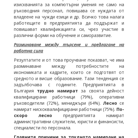
изискванията за компютърни умения не само на
ръководния персонал, повишава се нуждата от
владеене на чужди езици и др. Всичко това налага
работещите в предприятията да поддържат и
повишават квалификацията си, чрез участие в
различни форми на обучение и саморазвитие.
Разминаване между търсене и предлагане на
работна сила
Резултатите и от това проучване показват, че има
разминаване между потребностите на
икономиката и кадрите, които се подготвят от
средното и висше образование. Тази тенденция се
задълбочава с годините. Предприятията в
България
трудно намират
за своята дейност
квалифицирани работници (79%), оперативни
ръководители (72%), мениджъри (64%).
Лесно
се
намират нискоквалифицирани работници (75%).
По-
скоро лесно
предприятията намират
административни служители, юристи и финансисти,
специалисти по персонала.
Главните причини за трудното намиране на