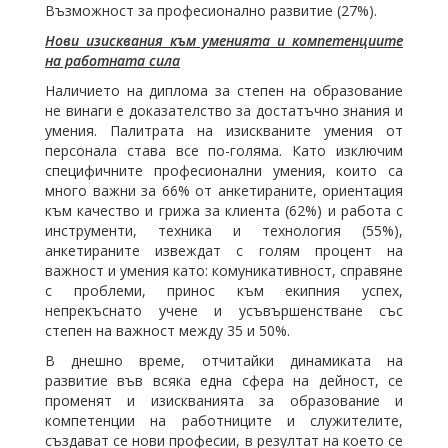
Възможност за професионално развитие (27%).
Нови изисквания към уменията и компетенциите
на работната сила
Наличието на диплома за степен на образование
не винаги е доказателство за достатъчно знания и
умения. Палитрата на изискваните умения от
персонала става все по-голяма. Като изключим
специфичните професионални умения, които са
много важни за 66% от анкетираните, ориентация
към качество и грижа за клиента (62%) и работа с
инструменти, техника и технология (55%),
анкетираните извеждат с голям процент на
важност и умения като: комуникативност, справяне
с проблеми, принос към екипния успех,
непрекъснато учене и усъвършенстване със
степен на важност между 35 и 50%.
В днешно време, отчитайки динамиката на
развитие във всяка една сфера на дейност, се
променят и изискванията за образование и
компетенции на работниците и служителите,
създават се нови професии, в резултат на което се