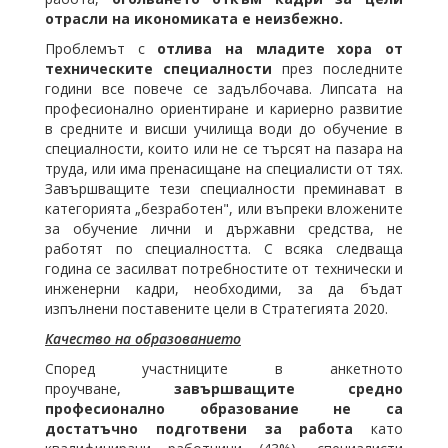
отрасли на икономиката е неизбежно.
Проблемът с
отлива на младите хора от
техническите специалности
през последните
години все повече се задълбочава. Липсата на
професионално ориентиране и кариерно развитие
в средните и висши училища води до обучение в
специалности, които или не се търсят на пазара на
труда, или има пренасищане на специалисти от тях.
Завършващите тези специалности преминават в
категорията „безработен", или въпреки вложените
за обучение лични и държавни средства, не
работят по специалността. С всяка следваща
година се засилват потребностите от технически и
инженерни кадри, необходими, за да бъдат
изпълнени поставените цели в Стратегията 2020.
Качество на образованието
Според участниците в анкетното
проучване,
завършващите средно
професионално образование
не са
достатъчно подготвени за работа
като