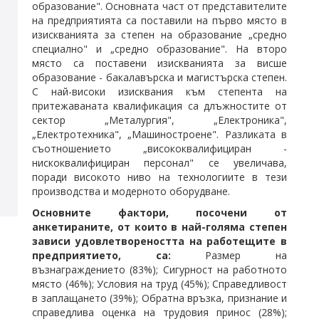
образование". Основната част от представителите
на предприятията са поставили на първо място в
изискванията за степен на образование „средно
специално" и „средно образование". На второ
място са поставени изискванията за висше
образование - бакалавърска и магистърска степен.
С най-високи изисквания към степента на
притежаваната квалификация са длъжностите от
сектор „Металургия", „Електроника",
„Електротехника", „Машиностроене". Разликата в
съотношението „висококвалифициран -
нискоквалифициран персонал" се увеличава,
поради високото ниво на технологиите в тези
производства и модерното оборудване.
Основните фактори, посочени от
анкетираните, от които в най-голяма степен
зависи удовлетвореността на работещите в
предприятието, са:
Размер на
възнаграждението (83%); Сигурност на работното
място (46%); Условия на труд (45%); Справедливост
в заплащането (39%); Обратна връзка, признание и
справедлива оценка на трудовия принос (28%);