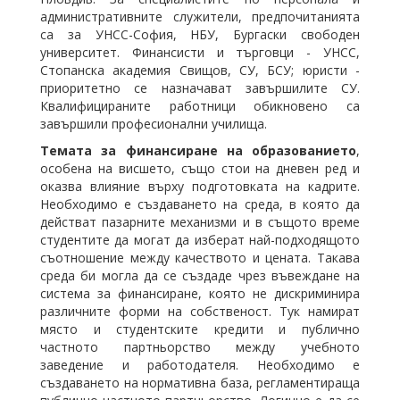
административните служители, предпочитанията
са за УНСС-София, НБУ, Бургаски свободен
университет. Финансисти и търговци - УНСС,
Стопанска академия Свищов, СУ, БСУ; юристи -
приоритетно се назначават завършилите СУ.
Квалифицираните работници обикновено са
завършили професионални училища.
Темата за финансиране на образованието
,
особена на висшето, също стои на дневен ред и
оказва влияние върху подготовката на кадрите.
Необходимо е създаването на среда, в която да
действат пазарните механизми и в същото време
студентите да могат да изберат най-подходящото
съотношение между качеството и цената. Такава
среда би могла да се създаде чрез въвеждане на
система за финансиране, която не дискриминира
различните форми на собственост. Тук намират
място и студентските кредити и публично
частното партньорство между учебното
заведение и работодателя. Необходимо е
създаването на нормативна база, регламентираща