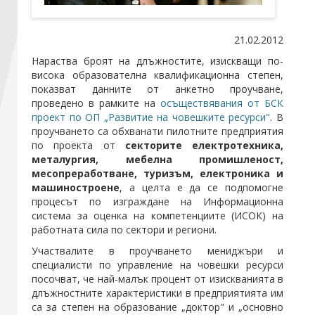
Стани член
21.02.2012
Нараства броят на длъжностите, изискващи по-
висока образователна квалификационна степен,
Абонирайте се!
показват данните от анкетно проучване,
проведено в рамките на
осъществявания от БСК
проект по ОП „Развитие на човешките ресурси"
. В
проучването са обхванати пилотните предприятия
по проекта от
секторите електротехника,
металургия, мебелна промишленост,
месопреработване, туризъм, електроника и
машиностроене
, а целта е да се подпомогне
процесът по изграждане на Информационна
система за оценка на компетенциите (ИСОК) на
работната сила по сектори и региони.
Участвалите в проучването мениджъри и
специалисти по управление на човешки ресурси
посочват, че най-малък процент от изискванията в
длъжностните характеристики в предприятията им
са за степен на образование „доктор" и „основно