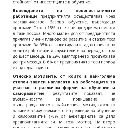
стойност) от инвестициите в обучение.
Въвеждането на новопостъпилите
работници
предприятията осъществяват чрез
наставничество, базово обучение, въвеждащи
програми. Около 18% от тях не предприемат мерки
в тази посока. Много малък дял от предприятията
прилагат лични планове за развитие и стажантски
програми. За 35% от анкетираните адаптацията на
новите работници и служители е за период от три
до шест месеца, за 29% адаптирането продължава
до три месеца. В 6% от предприятията този период
е над една година.
Относно
мотивите, от които в най-голяма
степен зависи нагласата на работещите за
участие в различни форми на обучение и
саморазвитие
, резултатите показват, че
възможността за повишаване на
възнаграждението е най-силният мотив, оказващ
влияние върху вземането на решение за обучение
и саморазвитие (70% от анкетираните са дали
предпочитанията си на този мотив). На второ
място е поставена сигурността на работното