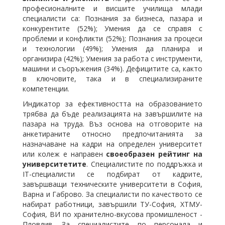
професионалните и висшите училища млади
специалисти са: Познания за бизнеса, пазара и
конкурентите (52%); Умения да се справя с
проблеми и конфликти (52%); Познания за процеси
и технологии (49%); Умения да планира и
организира (42%); Умения за работа с инструменти,
машини и съоръжения (34%). Дефицитите са, както
в ключовите, така и в специализираните
компетенции.
Индикатор за ефективността на образованието
трябва да бъде реализацията на завършилите на
пазара на труда. Въз основа на отговорите на
анкетираните относно предпочитанията за
назначаване на кадри на определен университет
или колеж е направен
своеобразен рейтинг на
университетите
. Специалистите по поддръжка и
IT-специалисти се подбират от кадрите,
завършващи техническите университети в София,
Варна и Габрово. За специалисти по качеството се
набират работници, завършили ТУ-София, ХТМУ-
София, ВИ по хранително-вкусова промишленост -
Пловдив. За специалистите по персонала и