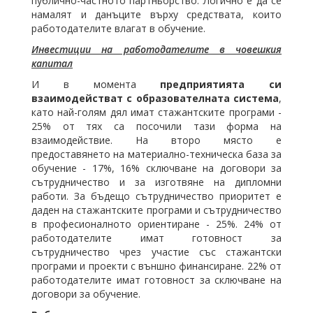
публично-частното партньорство. Логично е да се
намалят и данъците върху средствата, които
работодателите влагат в обучение.
Инвестиции на работодателите в човешкия
капитал
И в момента
предприятията си
взаимодействат с образователната система
,
като най-голям дял имат стажантските програми -
25% от тях са посочили тази форма на
взаимодействие. На второ място е
предоставянето на материално-техническа база за
обучение - 17%, 16% сключване на договори за
сътрудничество и за изготвяне на дипломни
работи. За бъдещо сътрудничество приоритет е
даден на стажантските програми и сътрудничество
в професионалното ориентиране - 25%. 24% от
работодателите имат готовност за
сътрудничество чрез участие със стажантски
програми и проекти с външно финансиране. 22% от
работодателите имат готовност за сключване на
договори за обучение.