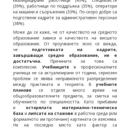
квалифицирани работници (43%), специалисти
(39%), работници по поддръжка (35%), оператори
на машини и съоръжения (33%). По-скоро добре са
подготвени кадрите за административен персонал
(38%).
Може да се каже, че от качеството на средното
образование зависи и качеството на висшето
образование. От проучването ясно се вижда,
че
подготовката на кадрите,
завършващи средно образование, не е
достатъчна.
Причините за това са
комплексни.
Учебниците
в професионалните
училища не са актуализирани от години, сериозен
проблем се явява неправилното разпределение
между практиката и теорията. В
учебните
планове
се отделя много време на
общообразователните предмети, за сметка на
обучението по специалността. Като прибавим
и
остарялата материално-техническа
база
и
липсата на стажове
в работна среда (или
формалното им протичане) картината се изяснява.
Не на последно място като фактор са