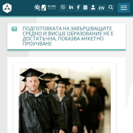
EN
Togg
За БСК
ПОДГОТОВКАТА НА ЗАВЪРШВАЩИТЕ
СРЕДНО И ВИСШЕ ОБРАЗОВАНИЕ НЕ Е
ДОСТАТЪЧНА, ПОКАЗВА АНКЕТНО
На фокус
ПРОУЧВАНЕ
Актуално
Социален диалог
Дейности
Арбитражен съд
Проекти
Членове