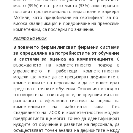
място (39%) и на трето място (33%) анкетираните
поставят професионалното израстване и кариера.
Мотиви, като придобиване на сертификат за по-
висока квалификация и придобиване на преносими
компетенции, са последни по значение.
Ролята на ИСОК
В повечето фирми липсват фирмени системи
за определяне на потребностите от обучение
и системи за оценка на компетенциите
. С
въвеждането на компетентностен подход в
управлението и работещи компетентностни
модели ще може да се прецизират дефицитите в
компетенциите на персонала и да се инвестират
средства в точните обучения. Основният извод от
отговорите на този въпрос е, че предприятията не
разполагат с ефективна система за оценка на
компетенциите на работната сила. Със
създаването на ИСОК и компетентностни модели
предприятията ще могат точно да идентифицират
нуждите от обучение и развитие на персонала, да
осъществяват точен анализ на дефицитите между