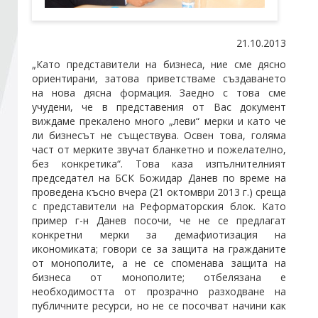
Стани член
21.10.2013
„Като представители на бизнеса, ние сме дясно
Абонирайте се!
ориентирани, затова приветстваме създаването
на нова дясна формация. Заедно с това сме
учудени, че в представения от Вас документ
виждаме прекалено много „леви“ мерки и като че
ли бизнесът не съществува. Освен това, голяма
част от мерките звучат бланкетно и пожелателно,
без конкретика“. Това каза изпълнителният
председател на БСК Божидар Данев по време на
проведена късно вчера (21 октомври 2013 г.) среща
с представители на Реформаторския блок. Като
пример г-н Данев посочи, че не се предлагат
конкретни мерки за демафиотизация на
икономиката; говори се за защита на гражданите
от монополите, а не се споменава защита на
бизнеса от монополите; отбелязана е
необходимостта от прозрачно разходване на
публичните ресурси, но не се посочват начини как