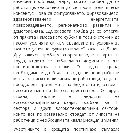
ключови проблема, върху които трябва да се
работи целенасочено и да се търси политически
консенсус. Това са осигуряването, образованието,
здравеопазването, енергетиката,
правораздаването, регионалното развитие и
демографията. „Държавата трябва да се оттегли
от пряката намеса като субект в тези системи и да
насочи усилията си към създаване на условия за
тяхното успешно функциониране“, каза г-н Данев.
Друг ключов проблем, според него, е пазарът на
труда, където се наблюдават дефицити в две
противоположни посоки. От една страна,
необходимо е да бъдат създадени нови работни
места за нискоквалифицирани работници, за да се
преодолеят проблемите на бедността и, оттам –
високите нива на битова престъпност. От друга
страна, налице е недостиг на
висококвалифицирани кадри, особено за IT-
сектора и други високотехнологични сектори,
които все по-осезателно страдат от липсата на
работници с необходимата квалификация и умения.
Участниците в срещата постигнаха съгласие