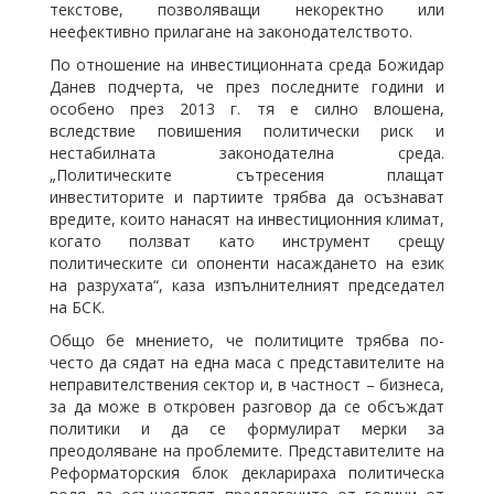
текстове, позволяващи некоректно или
неефективно прилагане на законодателството.
По отношение на инвестиционната среда Божидар
Данев подчерта, че през последните години и
особено през 2013 г. тя е силно влошена,
вследствие повишения политически риск и
нестабилната законодателна среда.
„Политическите сътресения плащат
инвеститорите и партиите трябва да осъзнават
вредите, които нанасят на инвестиционния климат,
когато ползват като инструмент срещу
политическите си опоненти насаждането на език
на разрухата“, каза изпълнителният председател
на БСК.
Общо бе мнението, че политиците трябва по-
често да сядат на една маса с представителите на
неправителствения сектор и, в частност – бизнеса,
за да може в откровен разговор да се обсъждат
политики и да се формулират мерки за
преодоляване на проблемите. Представителите на
Реформаторския блок декларираха политическа