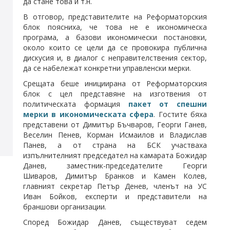
да стане това и т.н.
В отговор, представителите на Реформаторския
блок поясниха, че това не е икономическа
програма, а базови икономически постановки,
около които се цели да се провокира публична
дискусия и, в диалог с неправителствения сектор,
да се набележат конкретни управленски мерки.
Срещата беше инициирана от Реформаторския
блок с цел представяне на изготвения от
политическата формация
пакет от спешни
мерки в икономическата сфера
. Гостите бяха
представени от Димитър Бъчваров, Георги Ганев,
Веселин Пенев, Корман Исмаилов и Владислав
Панев, а от страна на БСК участваха
изпълнителният председател на камарата Божидар
Данев, заместник-председателите Георги
Шиваров, Димитър Бранков и Камен Колев,
главният секретар Петър Денев, членът на УС
Иван Бойков, експерти и представители на
браншови организации.
Според Божидар Данев, съществуват седем