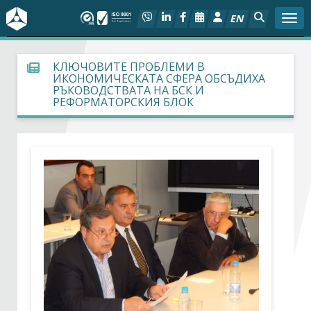
EN
Togg
За БСК
КЛЮЧОВИТЕ ПРОБЛЕМИ В
ИКОНОМИЧЕСКАТА СФЕРА ОБСЪДИХА
РЪКОВОДСТВАТА НА БСК И
На фокус
РЕФОРМАТОРСКИЯ БЛОК
Актуално
Социален диалог
Дейности
Арбитражен съд
Проекти
Членове