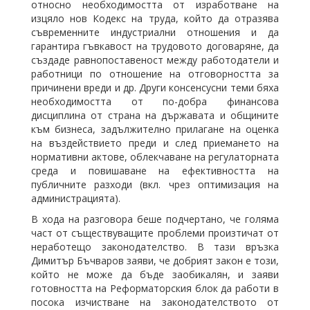
относно необходимостта от изработване на
изцяло нов Кодекс на труда, който да отразява
съвременните индустриални отношения и да
гарантира гъвкавост на трудовото договаряне, да
създаде равнопоставеност между работодатели и
работници по отношение на отговорността за
причинени вреди и др. Други консенсусни теми бяха
необходимостта от по-добра финансова
дисциплина от страна на държавата и общините
към бизнеса, задължително прилагане на оценка
на въздействието преди и след приемането на
нормативни актове, облекчаване на регулаторната
среда и повишаване на ефективността на
публичните разходи (вкл. чрез оптимизация на
администрацията).
В хода на разговора беше подчертано, че голяма
част от съществуващите проблеми произтичат от
неработещо законодателство. В тази връзка
Димитър Бъчваров заяви, че добрият закон е този,
който не може да бъде заобикалян, и заяви
готовността на Реформаторския блок да работи в
посока изчистване на законодателството от