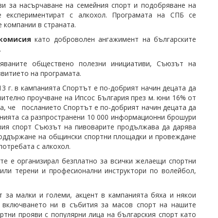
ви за насърчаване на семейния спорт и подобряване на
е експериментират с алкохол. Програмата на СПБ се
 компании в страната.
 комисия
като доброволен ангажимент на българските
.
вяваните обществено полезни инициативи, Съюзът на
витието на програмата.
13 г. в кампанията Спортът е по-добрият начин децата да
вително проучване на Ипсос България през м. юни 16% от
ва, че посланието Спортът е по-добрият начин децата да
панията са разпространени 10 000 информационни брошури
овия спорт Съюзът на пивоварите продължава да дарява
 поддържане на общински спортни площадки и провеждане
употребата с алкохол.
ите е организирал безплатно за всички желаещи спортни
рили терени и професионални инструктори по волейбол,
 за малки и големи, акцент в кампанията бяха и някои
, включването ни в събития за масов спорт на нашите
тни прояви с популярни лица на българския спорт като