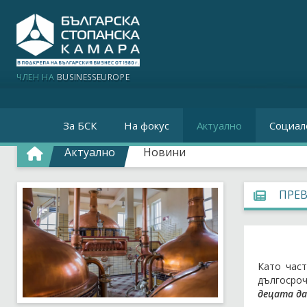
ЧЛЕН НА
BUSINESSEUROPE
За БСК
На фокус
Актуално
Социал
Актуално
Новини
ПРЕ
Като част
дългосроч
децата да