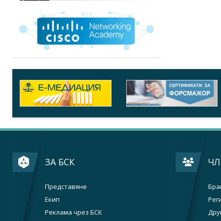
ЗА БСК
ЧЛ
Представяне
Бра
Екип
Рег
Реклама чрез БСК
Дру