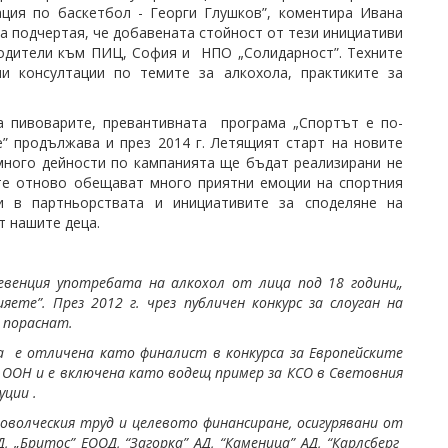
ция по баскетбол - Георги Глушков”, коментира Ивана
а подчертая, че добавената стойност от тези инициативи
родители към ПИЦ, София и НПО „Солидарност”. Техните
и консултации по темите за алкохола, практиките за
 пивоварите, превантивната програма „Спортът е по-
” продължава и през 2014 г. Летящият старт на новите
 много дейности по кампанията ще бъдат реализирани не
ите отново обещават много приятни емоции на спортния
и в партньорствата и инициативите за споделяне на
т нашите деца.
евенция употребата на алкохол от лица под 18 години„
ете”. През 2012 г. чрез публичен конкурс за слоуган на
 пораснат.
а е отличена като финалист в конкурса за Европейските
 ООН и е включена като водещ пример за КСО в Световния
уции .
волческия труд и целевото финансиране, осигурявани от
, „Бритос” ЕООД, “Загорка” АД, “Каменица” АД, “Карлсберг