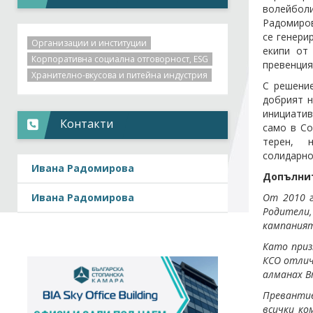
волейболи
Радомиров
се генери
Организации и институции
екипи от
Корпоративна социална отговорност, ESG
превенция
Хранително-вкусова и питейна индустрия
С решени
добрият н
инициатив
Контакти
само в Со
терен, н
солидарно
Ивана Радомирова
Допълни
От 2010 г
Ивана Радомирова
Родители,
кампаният
Като приз
КСО отлич
алманах B
Превантив
всички ко