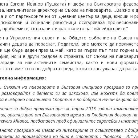
ста Евгени Иванов (Пушката) и шефа на Българската федера
а, изпълнителен директор на Съюза на пивоварите. „Важно е д
ра и от партньорите ни от Дневния център за деца, юноши и 
 психолози и социални работници осигуряваха професионалн
, проблемите, свързани с израстването на тийнейджърите.”
е на Управителния съвет и на Общото събрание на Съюза на
ачин децата да пораснат. Родители, вие можете да повлияете
и ще бъде даден през м. май, като за първи път тази година
фия, но и в други градове в страната. От Съюза на пивовар
агради за най-активните семейства, както и нови формат
стта в името на по-добрата среда, в която заслужават да раста
телна информация:
. Съюзът на пивоварите в България инициира програма за пр
 разговаряйте с детето си за алкохола. Вие можете да повлия
а е избрано посланието Спортът е по-добрият начин децата да
нание за добра практика през м. април 2013 година кампаният
ия, организиран от Българската мрежа на Глобалния договор на
rewers Alliance, представен пред официалните европейски инстит
ната програма на Съюза на пивоварите се осъществява с добро
мпании за производство на бира в страната: : ”Болярка - ВТ” АД