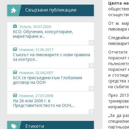
Целта н
обществе
Свързани публикации
осъществя
От м. ма
Услуги,
30.07.2026
пивовари 
КСО: Обучения, консултиране,
маркетиране и...
Следвайк
+
пивоварит
Новини,
31.05.2017
Отчетите 
Съюзът на пивоварите с нови правила
пораснат 
за контрол...
+
пълнолетн
пораснат 
Новини,
02.04.2007
и стотици
БСК се присъедини към Глобалния
средства 
договор на ООН
+
на събити
През 2013
Новини,
27.07.2006
На 26 юли 2006 г. в
тренировк
Представителството на ООН,...
изправите
+
„За да ра
специалн
Етикети
партньори