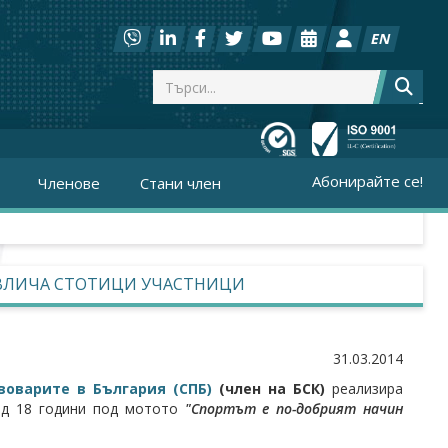
EN
Абонирайте се!
Членове
Стани член
ИВЛИЧА СТОТИЦИ УЧАСТНИЦИ
31.03.2014
воварите в България (СПБ)
(член на БСК)
реализира
од 18 години под мотото
"Спортът е по-добрият начин