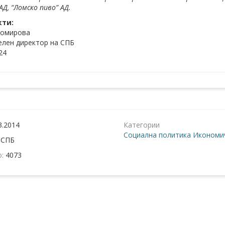
АД, “Ломско пиво” АД.
кти:
домирова
лен директор на СПБ
24
3.2014
Категории
Социална политика
Икономич
:
СПБ
о:
4073