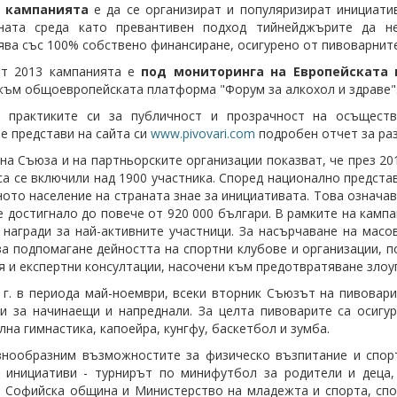
а кампанията
е да се организират и популяризират инициати
ната среда като превантивен подход тийнейджърите да н
ва със 100% собствено финансиране, осигурено от пивоварните
рт 2013 кампанията е
под мониторинга на Европейската
към общоевропейската платформа "Форум за алкохол и здраве"
и практиките си за публичност и прозрачност на осъщест
е представи на сайта си
www.pivovari.com
подробен отчет за раз
на Съюза и на партньорските организации показват, че през 20
са се включили над 1900 участника. Според национално предста
ото население на страната знае за инициативата. Това означа
е достигнало до повече от 920 000 българи. В рамките на кам
 награди за най-активните участници. За насърчаване на мас
за подпомагане дейността на спортни клубове и организации,
я и експертни консултации, насочени към предотвратяване зло
 г. в периода май-ноември, всеки вторник Съюзът на пивовар
и за начинаещи и напреднали. За целта пивоварите са осигу
лна гимнастика, капоейра, кунгфу, баскетбол и зумба.
знообразним възможностите за физическо възпитание и спорт
и инициативи - турнирът по минифутбол за родители и деца
 Софийска община и Министерство на младежта и спорта, спор