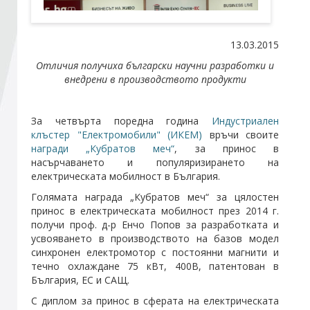
Стани член
13.03.2015
Отличия получиха български научни разработки и
Абонирайте се!
внедрени в производството продукти
За четвърта поредна година
Индустриален
клъстер "Електромобили" (ИКЕМ)
връчи своите
награди „Кубратов меч“
, за принос в
насърчаването и популяризирането на
електрическата мобилност в България.
Голямата награда „Кубратов меч“ за цялостен
принос в електрическата мобилност през 2014 г.
получи проф. д-р Енчо Попов за разработката и
усвояването в производството на базов модел
синхронен електромотор с постоянни магнити и
течно охлаждане 75 кВт, 400В, патентован в
България, ЕС и САЩ.
С диплом за принос в сферата на електрическата