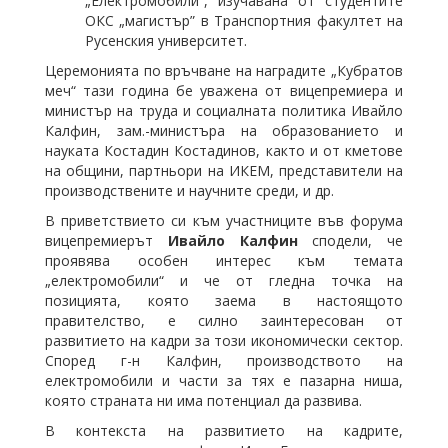
„Електромобили”, изучавана от студентите
ОКС „магистър” в Транспортния факултет на
Русенския университет.
Церемонията по връчване на наградите „Кубратов
меч“ тази година бе уважена от вицепремиера и
министър на труда и социалната политика Ивайло
Калфин, зам.-министъра на образованието и
науката Костадин Костадинов, както и от кметове
на общини, партньори на ИКЕМ, представители на
производствените и научните среди, и др.
В приветствието си към участниците във форума
вицепремиерът
Ивайло Калфин
сподели, че
проявява особен интерес към темата
„електромобили“ и че от гледна точка на
позицията, която заема в настоящото
правителство, е силно заинтересован от
развитието на кадри за този икономически сектор.
Според г-н Калфин, производството на
електромобили и части за тях е пазарна ниша,
която страната ни има потенциал да развива.
В контекста на развитието на кадрите,