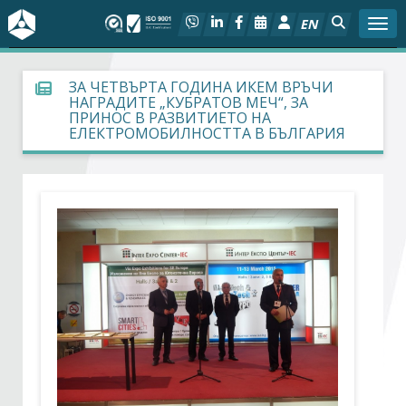
EN
Togg
За БСК
ЗА ЧЕТВЪРТА ГОДИНА ИКЕМ ВРЪЧИ
НАГРАДИТЕ „КУБРАТОВ МЕЧ“, ЗА
ПРИНОС В РАЗВИТИЕТО НА
На фокус
ЕЛЕКТРОМОБИЛНОСТТА В БЪЛГАРИЯ
Актуално
Социален диалог
Дейности
Арбитражен съд
Проекти
Членове