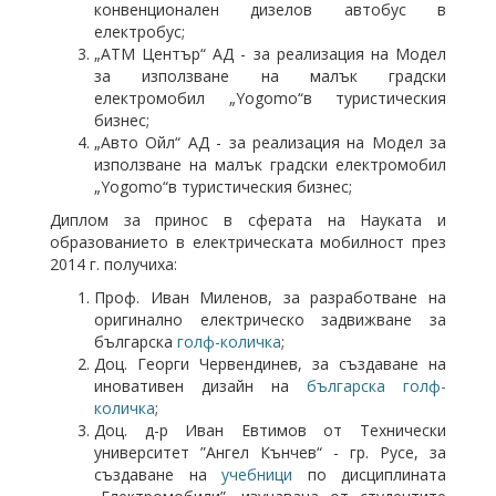
конвенционален дизелов автобус в
електробус;
„АТМ Център“ АД - за реализация на Модел
за използване на малък градски
електромобил „Yogomo“в туристическия
бизнес;
„Авто Ойл“ АД - за реализация на Модел за
използване на малък градски електромобил
„Yogomo“в туристическия бизнес;
Диплом за принос в сферата на Науката и
образованието в електрическата мобилност през
2014 г. получиха:
Проф. Иван Миленов, за разработване на
оригинално електрическо задвижване за
българска
голф-количка
;
Доц. Георги Червендинев, за създаване на
иновативен дизайн на
българска голф-
количка
;
Доц. д-р Иван Евтимов от Технически
университет ”Ангел Кънчев“ - гр. Русе, за
създаване на
учебници
по дисциплината