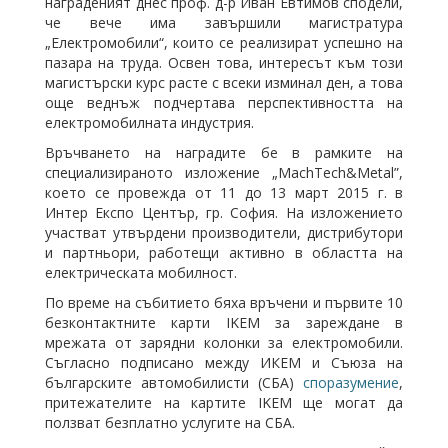
награденият днес проф. д-р Иван Евтимов сподели,
че вече има завършили магистратура
„Електромобили“, които се реализират успешно на
пазара на труда. Освен това, интересът към този
магистърски курс расте с всеки изминал ден, а това
още веднъж подчертава перспективността на
електромобилната индустрия.
Връчването на наградите бе в рамките на
специализираното изложение „MachTech&Metal”,
което се провежда от 11 до 13 март 2015 г. в
Интер Експо Център, гр. София. На изложението
участват утвърдени производители, дистрибутори
и партньори, работещи активно в областта на
електрическата мобилност.
По време на събитието бяха връчени и първите 10
безконтактните карти IKEM за зареждане в
мрежата от зарядни колонки за електромобили.
Съгласно подписано между ИКЕМ и Съюза на
българските автомобилисти (СБА)
споразумение
,
притежателите на картите IKEM ще могат да
ползват безплатно услугите на СБА.