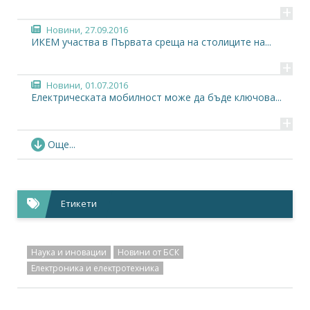
+
Новини,
27.09.2016
ИКЕМ участва в Първата среща на столиците на...
+
Новини,
01.07.2016
Електрическата мобилност може да бъде ключова...
+
Новини,
15.06.2016
Още...
Отбранителната индустрия в България подкрепя...
+
Фотогалерия,
06.04.2016
Етикети
Връчване на наградите „Кубратов меч“, за...
+
Видео,
16.02.2016
Наука и иновации
Новини от БСК
Иван Костов: Има ли място българският бизнес в...
Електроника и електротехника
+
Новини,
16.02.2016