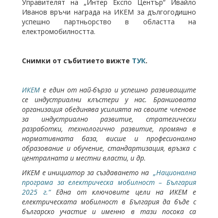
Управителят на „Интер Експо Център“ Ивайло
Иванов връчи награда на ИКЕМ за дългогодишно
успешно партньорство в областта на
електромобилността.
Снимки от събитието вижте
ТУК
.
ИКЕМ
е един от най-бързо и успешно развиващите
се индустриални клъстери у нас. Браншовата
организация обединява усилията на своите членове
за индустриално развитие, стратегически
разработки, технологично развитие, промяна в
нормативната база, висше и професионално
образование и обучение, стандартизация, връзка с
централната и местни власти, и др.
ИКЕМ е инициатор за създаването на
„Национална
програма за електрическа мобилност – България
2025 г.“
Една от ключовите цели на ИКЕМ е
електрическата мобилност в България да бъде с
българско участие и именно в тази посока са