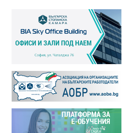
Иван Костов: Има ли място българският бизнес в...
+
Новини,
28.01.2016
Електрическата мобилност в България - кратък...
+
Новини,
22.01.2016
Eлектрическите автобуси в Белград идват от...
+