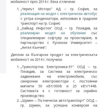
мобилност през 2014 г. бяха отличени:
„Чериът Моторс” АД – гр. София, за
реализация на модел с електрически автобус
с ултра кондензатори, използван в градския
транспорт на гр. София;
„Хайкад Инфотех“ ООД – гр. Пловдив, за
реализиран модел на обучение
със
специализиран софтуер за проектиране, в
партньорство с Русенски Университет –
„Ангел Кънчев“;
Диплом за български продукт за електрическата
мобилност за 2014 г. получиха:
„Транспортна Електроника-91“ ООД – гр.
Пловдив, за Система за електрическо
задвижване на електромобили, със
синхронни електромотори с постоянни
магнити 50 кВт/300В и 25 кВт/144В.
Системата е с готовност за серийно
производство;
„Шумен – Пътнически автотранспорт“ ООД –
гр. Шумен, за успешна конверсия на