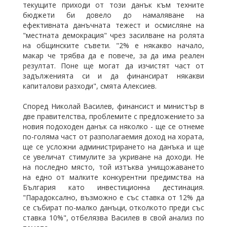
текущите приходи от този данък към техните
бюджети би довело до намаляване на
ефективната данъчната тежест и осмисляне на
"местната демокрация" чрез засилване на ролята
на общинските съвети. "2% е някакво начало,
макар че трябва да е повече, за да има реален
резултат. Поне ще могат да изчистят част от
задълженията си и да финансират някакви
капиталови разходи", смята Алексиев.
Според Николай Василев, финансист и министър в
две правителства, проблемите с предложението за
новия подоходен данък са няколко - ще се отнеме
по-голяма част от разполагаемия доход на хората,
ще се усложни администрирането на данъка и ще
се увеличат стимулите за укриване на доходи. Не
на последно място, той изтъква унищожаването
на едно от малките конкурентни предимства на
България като инвестиционна дестинация.
"Парадоксално, възможно е със ставка от 12% да
се събират по-малко данъци, отколкото преди със
ставка 10%", отбелязва Василев в свой анализ по