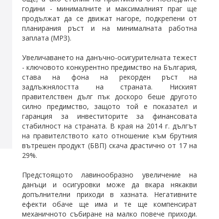
години - минималните и максималният праг ще
продължат да се движат нагоре, подкрепени от
планирания ръст и на минималната работна
заплата (МРЗ).
Увеличаването на данъчно-осигурителната тежест
- ключовото конкурентно предимство на България,
става на фона на рекорден ръст на
задлъжнялостта на страната. Ниският
правителствен дълг пък доскоро беше другото
силно предимство, защото той е показател и
гаранция за инвеститорите за финансовата
стабилност на страната. В края на 2014 г. дългът
на правителството като отношение към брутния
вътрешен продукт (БВП) скача драстично от 17 на
29%.
Предстоящото лавинообразно увеличение на
данъци и осигуровки може да вкара някакви
допълнителни приходи в хазната. Негативните
ефекти обаче ще има и те ще компенсират
механичното събиране на малко повече приходи.