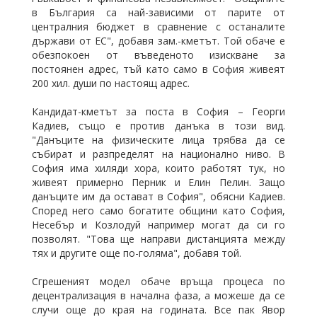
в България са най-зависими от парите от
централния бюджет в сравнение с останалите
държави от ЕС", добавя зам.-кметът. Той обаче е
обезпокоен от въведеното изискване за
постоянен адрес, тъй като само в София живеят
200 хил. души по настоящ адрес.
Кандидат-кметът за поста в София – Георги
Кадиев, също е против данъка в този вид.
"Данъците на физическите лица трябва да се
събират и разпределят на национално ниво. В
София има хиляди хора, които работят тук, но
живеят примерно Перник и Елин Пелин. Защо
данъците им да остават в София", обясни Кадиев.
Според него само богатите общини като София,
Несебър и Козлодуй например могат да си го
позволят. "Това ще направи дистанцията между
тях и другите още по-голяма", добавя той.
Сгрешеният модел обаче връща процеса по
децентрализация в начална фаза, а можеше да се
случи още до края на годината. Все пак Явор