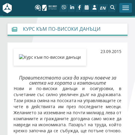
EN
Togg
За БСК
КУРС КЪМ ПО-ВИСОКИ ДАНЪЦИ
На фокус
23.09.2015
Актуално
Социален диалог
Правителството иска да харчи повече за
сметка на хората и компаниите
Дейности
Нови и по-високи данъци и осигуровки, в
съчетание със силно увеличен дълг на държавата.
Тази рязка смяна на посоката на управляващите се
Арбитражен съд
чете в действията им през последните месеци.
Желанието за изземване на почти милиард лева от
компаниите и гражданите догодина само може да
Проекти
навреди на икономиката. Пазарът на труда, който
крехко започна да се събужда, ще потъне отново.
Членове