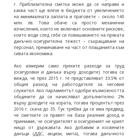
г. Приблизителна сметка може да се направи и
каква част ще влезе в бюджета от увеличението
на минималната заплата и праговете – около 140
млн. лв. Това обаче са просто механични
изчисления, които не включват основните рискове,
които води след себе си повишаването на пряката
данъчно-осигурителна тежест – съкращаване на
персонал, преминаване на част от плащанията към
сивата икономика.
Ако измерим само преките разходи за труд
(осигуровки и данъка върху доходите) тогава се
вижда, че през 2015 г. те представляват 33.5% от
общия разход на работодателя за неговия
служител. Ако парламентът одобри възможността
общините да си начисляват допълнително 2%
върху доходите на хората, тогава процентът през
2016 г. скача до 35. Тук трябва да се има предвид,
че сметките се правят на база реалния доход и
приемаме, че осигурителят и осигуреният не крият
нищо от държавата. Ако добавим и косвените
данъци (ДДС, акцизи, мита), тогава данъчното