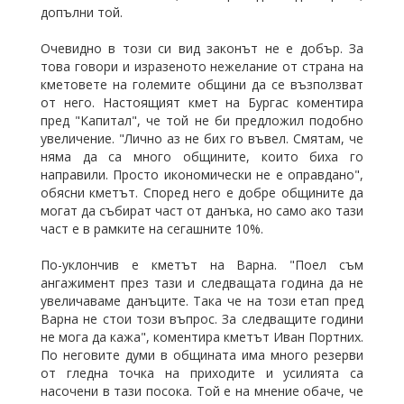
допълни той.
Очевидно в този си вид законът не е добър. За
това говори и изразеното нежелание от страна на
кметовете на големите общини да се възползват
от него. Настоящият кмет на Бургас коментира
пред "Капитал", че той не би предложил подобно
увеличение. "Лично аз не бих го въвел. Смятам, че
няма да са много общините, които биха го
направили. Просто икономически не е оправдано",
обясни кметът. Според него е добре общините да
могат да събират част от данъка, но само ако тази
част е в рамките на сегашните 10%.
По-уклончив е кметът на Варна. "Поел съм
ангажимент през тази и следващата година да не
увеличаваме данъците. Така че на този етап пред
Варна не стои този въпрос. За следващите години
не мога да кажа", коментира кметът Иван Портних.
По неговите думи в общината има много резерви
от гледна точка на приходите и усилията са
насочени в тази посока. Той е на мнение обаче, че