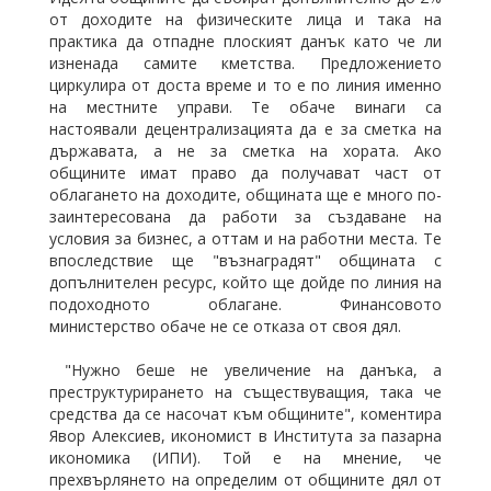
от доходите на физическите лица и така на
практика да отпадне плоският данък като че ли
изненада самите кметства. Предложението
циркулира от доста време и то е по линия именно
на местните управи. Те обаче винаги са
настоявали децентрализацията да е за сметка на
държавата, а не за сметка на хората. Ако
общините имат право да получават част от
облагането на доходите, общината ще е много по-
заинтересована да работи за създаване на
условия за бизнес, а оттам и на работни места. Те
впоследствие ще "възнаградят" общината с
допълнителен ресурс, който ще дойде по линия на
подоходното облагане. Финансовото
министерство обаче не се отказа от своя дял.
"Нужно беше не увеличение на данъка, а
преструктурирането на съществуващия, така че
средства да се насочат към общините", коментира
Явор Алексиев, икономист в Института за пазарна
икономика (ИПИ). Той е на мнение, че
прехвърлянето на определим от общините дял от