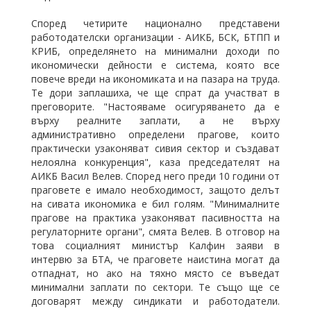
Според четирите национално представени
работодателски организации - АИКБ, БСК, БТПП и
КРИБ, определянето на минимални доходи по
икономически дейности е система, която все
повече вреди на икономиката и на пазара на труда.
Те дори заплашиха, че ще спрат да участват в
преговорите. "Настояваме осигуряването да е
върху реалните заплати, а не върху
административно определени прагове, които
практически узаконяват сивия сектор и създават
нелоялна конкуренция", каза председателят на
АИКБ Васил Велев. Според него преди 10 години от
праговете е имало необходимост, защото делът
на сивата икономика е бил голям. "Минималните
прагове на практика узаконяват пасивността на
регулаторните органи", смята Велев. В отговор на
това социалният министър Калфин заяви в
интервю за БТА, че праговете наистина могат да
отпаднат, но ако на тяхно място се въведат
минимални заплати по сектори. Те също ще се
договарят между синдикати и работодатели.