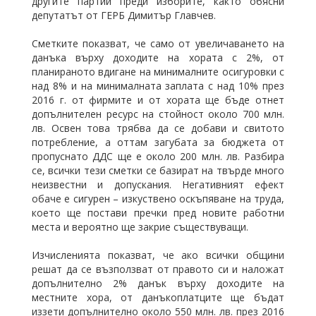
другите партии преди изборите, както обясни
депутатът от ГЕРБ Димитър Главчев.
Сметките показват, че само от увеличаването на
данъка върху доходите на хората с 2%, от
планираното вдигане на минималните осигуровки с
над 8% и на минималната заплата с над 10% през
2016 г. от фирмите и от хората ще бъде отнет
допълнителен ресурс на стойност около 700 млн.
лв. Освен това трябва да се добави и свитото
потребление, а оттам загубата за бюджета от
пропуснато ДДС ще е около 200 млн. лв. Разбира
се, всички тези сметки се базират на твърде много
неизвестни и допускания. Негативният ефект
обаче е сигурен – изкуствено оскъпяване на труда,
което ще постави пречки пред новите работни
места и вероятно ще закрие съществуващи.
Изчисленията показват, че ако всички общини
решат да се възползват от правото си и наложат
допълнително 2% данък върху доходите на
местните хора, от данъкоплатците ще бъдат
иззети допълнително около 550 млн. лв. през 2016