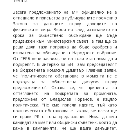
темата.
Засега предложението на МФ официално не е
отпаднало и присъства в публикуваните промени в
Закона за данъците върху доходите на
физическите лица. Вероятно след изтичането на
срока за обществено обсъждане ще бъде
придвижен към Министерския съвет, а там ще се
реши дали тази поправка да бъде одобрена и
изпратена за обсъждане в Народното събрание.
От ГЕРБ вече заявиха, че на този етап няма да я
подкрепят. В интервю за БНТ зам.-председателят
на бюджетната комисия Димитър Главчев заяви,
че "политическата обстановка в момента не е
подходяща за обществена дискусия върху
предложението". Оказва се, че причината за
оттеглянето на подкрепата за промяната,
предложена от Владислав Горанов, е изцяло
политическа. "Не сме приели идеите, тъй като
политическата обстановка е такава, че всеки ще
си прави PR с това предложение. Няма да има
кандидат за кмет или общински съветник, който да
каже в кампанията, че ще вдига данъците",