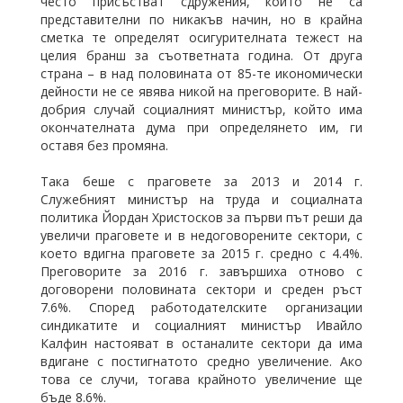
често присъстват сдружения, които не са
представителни по никакъв начин, но в крайна
сметка те определят осигурителната тежест на
целия бранш за съответната година. От друга
страна – в над половината от 85-те икономически
дейности не се явява никой на преговорите. В най-
добрия случай социалният министър, който има
окончателната дума при определянето им, ги
оставя без промяна.
Така беше с праговете за 2013 и 2014 г.
Служебният министър на труда и социалната
политика Йордан Христосков за първи път реши да
увеличи праговете и в недоговорените сектори, с
което вдигна праговете за 2015 г. средно с 4.4%.
Преговорите за 2016 г. завършиха отново с
договорени половината сектори и среден ръст
7.6%. Според работодателските организации
синдикатите и социалният министър Ивайло
Калфин настояват в останалите сектори да има
вдигане с постигнатото средно увеличение. Ако
това се случи, тогава крайното увеличение ще
бъде 8.6%.