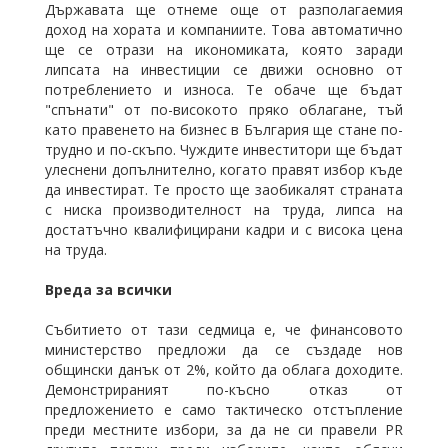
Държавата ще отнеме още от разполагаемия
доход на хората и компаниите. Това автоматично
ще се отрази на икономиката, която заради
липсата на инвестиции се движи основно от
потреблението и износа. Те обаче ще бъдат
"спънати" от по-високото пряко облагане, тъй
като правенето на бизнес в България ще стане по-
трудно и по-скъпо. Чуждите инвеститори ще бъдат
улеснени допълнително, когато правят избор къде
да инвестират. Те просто ще заобикалят страната
с ниска производителност на труда, липса на
достатъчно квалифицирани кадри и с висока цена
на труда.
Вреда за всички
Събитието от тази седмица е, че финансовото
министерство предложи да се създаде нов
общински данък от 2%, който да облага доходите.
Демонстрираният по-късно отказ от
предложението е само тактическо отстъпление
преди местните избори, за да не си правели PR