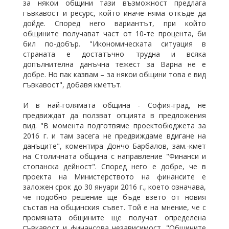
за някои общини тази възможност предлага
гъвкавост и ресурс, който иначе няма откъде да
дойде. Според него вариантът, при който
общините получават част от 10-те процента, би
бил по-добър. "Икономическата ситуация в
страната е достатъчно трудна и всяка
допълнителна данъчна тежест за Варна не е
добре. Но пак казвам – за някои общини това е вид
гъвкавост", добавя кметът.
И в най-голямата община - София-град, не
предвиждат да ползват опцията в предложения
вид. "В момента подготвяме проектобюджета за
2016 г. и там засега не предвиждаме вдигане на
данъците", коментира Дончо Барбалов, зам.-кмет
на Столичната община с направление "Финанси и
стопанска дейност". Според него е добре, че в
проекта на Министерството на финансите е
заложен срок до 30 януари 2016 г., което означава,
че подобно решение ще бъде взето от новия
състав на общинския съвет. Той е на мнение, че с
промяната общините ще получат определена
гъвкавост и финансова независимост. "Общините