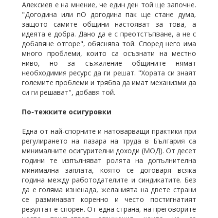
Алексиев е на мнение, че един ден той ще започне.
"Догодина или пО догодина пак ще стане дума,
защото самите общини настояват за това, а
идеята е добра. Дано да е с преотстъпване, а не с
добавяне отгоре", обяснява той. Според него има
много проблеми, които са осъзнати на местно
ниво, но за съжаление общините нямат
необходимия ресурс да ги решат. "Хората си знаят
големите проблеми и трябва да имат механизми да
си ги решават", добавя той.
По-тежките осигуровки
Една от най-спорните и натоварващи практики при
регулирането на пазара на труда в България са
минималните осигурителни доходи (МОД). От десет
години те изпълняват ролята на допълнителна
минимална заплата, която се договаря всяка
година между работодателите и синдикатите. Без
да е голяма изненада, желанията на двете страни
се разминават коренно и често постигнатият
резултат е спорен. От една страна, на преговорите