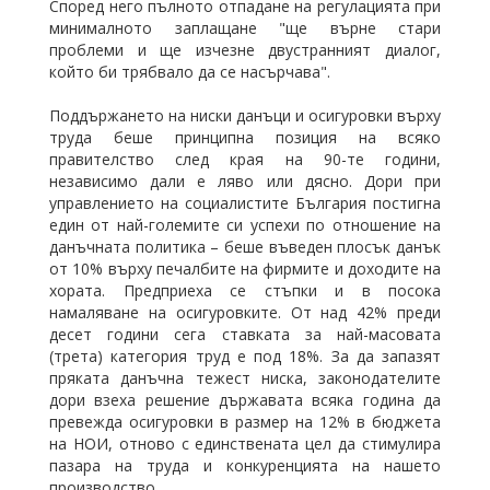
Според него пълното отпадане на регулацията при
минималното заплащане "ще върне стари
проблеми и ще изчезне двустранният диалог,
който би трябвало да се насърчава".
Поддържането на ниски данъци и осигуровки върху
труда беше принципна позиция на всяко
правителство след края на 90-те години,
независимо дали е ляво или дясно. Дори при
управлението на социалистите България постигна
един от най-големите си успехи по отношение на
данъчната политика – беше въведен плосък данък
от 10% върху печалбите на фирмите и доходите на
хората. Предприеха се стъпки и в посока
намаляване на осигуровките. От над 42% преди
десет години сега ставката за най-масовата
(трета) категория труд е под 18%. За да запазят
пряката данъчна тежест ниска, законодателите
дори взеха решение държавата всяка година да
превежда осигуровки в размер на 12% в бюджета
на НОИ, отново с единствената цел да стимулира
пазара на труда и конкуренцията на нашето
производство.