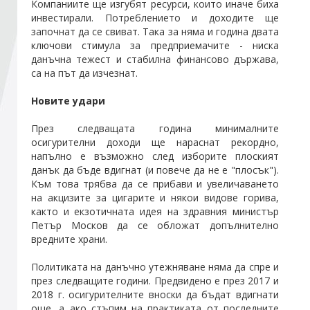
Компаниите ще изгубят ресурси, които иначе биха
инвестирали. Потреблението и доходите ще
започнат да се свиват. Така за няма и година двата
Стани член
ключови стимула за предприемачите - ниска
данъчна тежест и стабилна финансово държава,
са на път да изчезнат.
Абонирайте се!
Новите удари
През следващата година минималните
осигурителни доходи ще нараснат рекордно,
напълно е възможно след изборите плоският
данък да бъде вдигнат (и повече да не е "плосък").
Към това трябва да се прибави и увеличаването
на акцизите за цигарите и някои видове горива,
както и екзотичната идея на здравния министър
Петър Москов да се обложат допълнително
вредните храни.
Политиката на данъчно утежняване няма да спре и
през следващите години. Предвидено е през 2017 и
2018 г. осигурителните вноски да бъдат вдигнати
още, а ако стъпим на практиката от последните