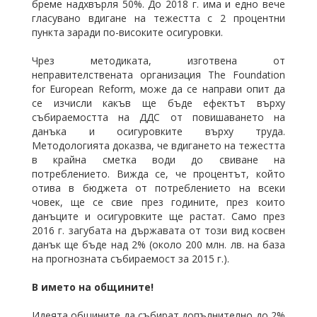
бреме надхвърля 50%. До 2018 г. има и едно вече
гласувано вдигане на тежестта с 2 процентни
пункта заради по-високите осигуровки.
Чрез методиката, изготвена от
неправителствената организация The Foundation
for European Reform, може да се направи опит да
се изчисли какъв ще бъде ефектът върху
събираемостта на ДДС от повишаването на
данъка и осигуровките върху труда.
Методологията доказва, че вдигането на тежестта
в крайна сметка води до свиване на
потреблението. Вижда се, че процентът, който
отива в бюджета от потреблението на всеки
човек, ще се свие през годините, през които
данъците и осигуровките ще растат. Само през
2016 г. загубата на държавата от този вид косвен
данък ще бъде над 2% (около 200 млн. лв. на база
на прогнозната събираемост за 2015 г.).
В името на общините!
Идеята общините да събират допълнително до 2%